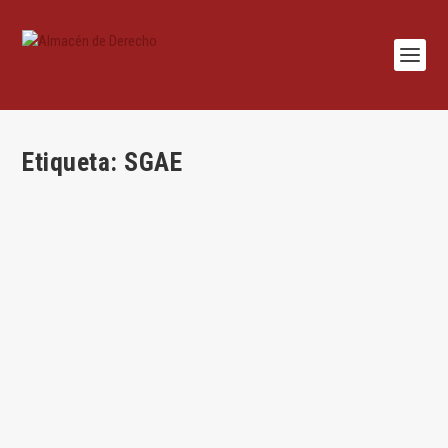
Etiqueta:
SGAE
Caso: el aval del concierto de David Guetta
por
Jesús Alfaro
|
Nov 23, 2021
|
Casos
,
Civil
,
Competencia
,
Jesús Alfaro
,
Mercantil
|
0
|
Por Jesús Alfaro Águila-Real Los hechos pueden resumirse
como sigue: se organiza un...
LEER MÁS