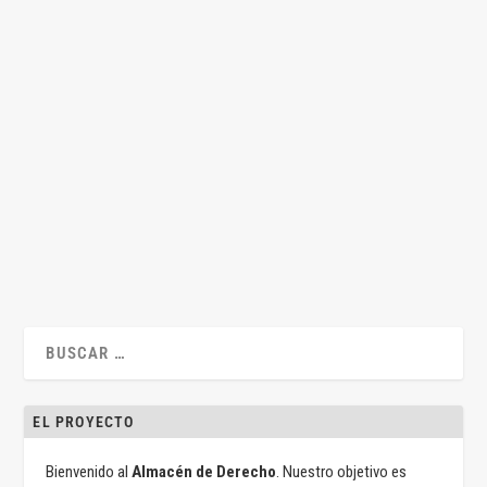
Cantautores y gestión colectiva de derechos de
autor
por
Antoni Rubi Puig
|
Ago 2, 2016
|
Civil
,
Sentencias
|
0
|
Por Antoni Rubí Puig La creación de una obra –por ejemplo, la
composición de una canción- atribuye...
LEER MÁS
EL PROYECTO
Bienvenido al
Almacén de Derecho
. Nuestro objetivo es