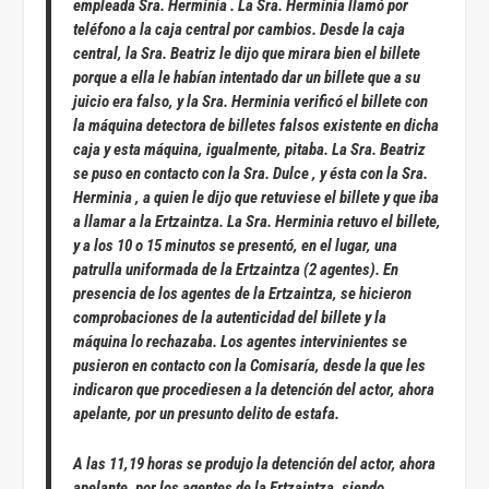
empleada Sra. Herminia . La Sra. Herminia llamó por
teléfono a la caja central por cambios. Desde la caja
central, la Sra. Beatriz le dijo que mirara bien el billete
porque a ella le habían intentado dar un billete que a su
juicio era falso, y la Sra. Herminia verificó el billete con
la máquina detectora de billetes falsos existente en dicha
caja y esta máquina, igualmente, pitaba. La Sra. Beatriz
se puso en contacto con la Sra. Dulce , y ésta con la Sra.
Herminia , a quien le dijo que retuviese el billete y que iba
a llamar a la Ertzaintza. La Sra. Herminia retuvo el billete,
y a los 10 o 15 minutos se presentó, en el lugar, una
patrulla uniformada de la Ertzaintza (2 agentes). En
presencia de los agentes de la Ertzaintza, se hicieron
comprobaciones de la autenticidad del billete y la
máquina lo rechazaba. Los agentes intervinientes se
pusieron en contacto con la Comisaría, desde la que les
indicaron que procediesen a la detención del actor, ahora
apelante, por un presunto delito de estafa.
A las 11,19 horas se produjo la detención del actor, ahora
apelante, por los agentes de la Ertzaintza, siendo