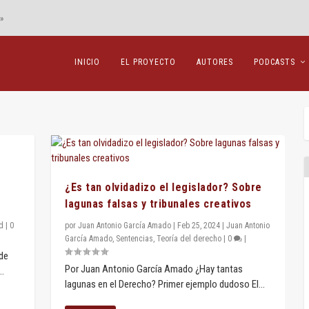
»
INICIO
EL PROYECTO
AUTORES
PODCASTS
¿Es tan olvidadizo el legislador? Sobre
lagunas falsas y tribunales creativos
d
|
0
por
Juan Antonio García Amado
|
Feb 25, 2024
|
Juan Antonio
García Amado
,
Sentencias
,
Teoría del derecho
|
0
|
 de
Por Juan Antonio García Amado ¿Hay tantas
..
lagunas en el Derecho? Primer ejemplo dudoso El...