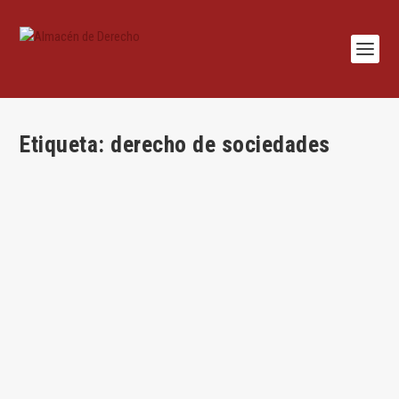
Etiqueta:
derecho de sociedades
Las competencias de los juzgados de lo
mercantil
por
Jesús Alfaro
|
Sep 1, 2023
|
Derecho de Sociedades
,
Legislación
,
Manuel García-Villarrubia
,
Procesal
|
0
|
Por Manuel García-Villarrubia Planteamiento: un año de la
reforma En 2006, quien ahora se...
LEER MÁS