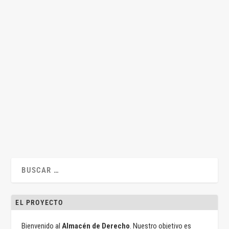
Actos jurídicos documentados: el antes, el
ahora y el después
por
Emilio Aparicio
|
Oct 22, 2018
|
Administrativo
,
Sentencias
,
Tributario
|
2
|
Por Emilio Aparicio Ha causado gran revuelo la decisión del
Presidente de la Sala Tercera...
LEER MÁS
EL PROYECTO
Bienvenido al
Almacén de Derecho
. Nuestro objetivo es