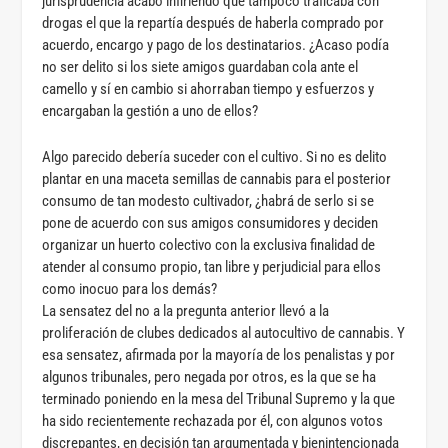
jurisprudencia acabó infiriendo que tampoco traficaba con
drogas el que la repartía después de haberla comprado por
acuerdo, encargo y pago de los destinatarios. ¿Acaso podía
no ser delito si los siete amigos guardaban cola ante el
camello y sí en cambio si ahorraban tiempo y esfuerzos y
encargaban la gestión a uno de ellos?
Algo parecido debería suceder con el cultivo. Si no es delito
plantar en una maceta semillas de cannabis para el posterior
consumo de tan modesto cultivador, ¿habrá de serlo si se
pone de acuerdo con sus amigos consumidores y deciden
organizar un huerto colectivo con la exclusiva finalidad de
atender al consumo propio, tan libre y perjudicial para ellos
como inocuo para los demás?
La sensatez del no a la pregunta anterior llevó a la
proliferación de clubes dedicados al autocultivo de cannabis. Y
esa sensatez, afirmada por la mayoría de los penalistas y por
algunos tribunales, pero negada por otros, es la que se ha
terminado poniendo en la mesa del Tribunal Supremo y la que
ha sido recientemente rechazada por él, con algunos votos
discrepantes, en decisión tan argumentada y bienintencionada