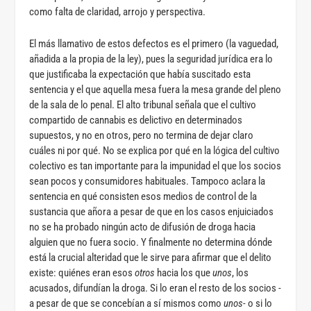
como falta de claridad, arrojo y perspectiva.
El más llamativo de estos defectos es el primero (la vaguedad,
añadida a la propia de la ley), pues la seguridad jurídica era lo
que justificaba la expectación que había suscitado esta
sentencia y el que aquella mesa fuera la mesa grande del pleno
de la sala de lo penal. El alto tribunal señala que el cultivo
compartido de cannabis es delictivo en determinados
supuestos, y no en otros, pero no termina de dejar claro
cuáles ni por qué. No se explica por qué en la lógica del cultivo
colectivo es tan importante para la impunidad el que los socios
sean pocos y consumidores habituales. Tampoco aclara la
sentencia en qué consisten esos medios de control de la
sustancia que añora a pesar de que en los casos enjuiciados
no se ha probado ningún acto de difusión de droga hacia
alguien que no fuera socio. Y finalmente no determina dónde
está la crucial alteridad que le sirve para afirmar que el delito
existe: quiénes eran esos
otros
hacia los que
unos
, los
acusados, difundían la droga. Si lo eran el resto de los socios -
a pesar de que se concebían a sí mismos como
unos-
o si lo