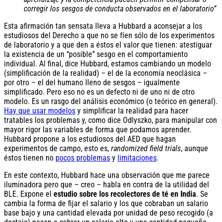
corregir los sesgos de conducta observados en el laboratorio”
Esta afirmación tan sensata lleva a Hubbard a aconsejar a los
estudiosos del Derecho a que no se fíen sólo de los experimentos
de laboratorio y a que den a éstos el valor que tienen: atestiguar
la existencia de un “posible” sesgo en el comportamiento
individual. Al final, dice Hubbard, estamos cambiando un modelo
(simplificación de la realidad) – el de la economía neoclásica –
por otro – el del humano lleno de sesgos – igualmente
simplificado. Pero eso no es un defecto ni de uno ni de otro
modelo. Es un rasgo del análisis económico (o teórico en general).
Hay que usar modelos
y simplificar la realidad para hacer
tratables los problemas y, como dice Odlyszko, para manipular con
mayor rigor las variables de forma que podamos aprender.
Hubbard propone a los estudiosos del AED que hagan
experimentos de campo, esto es,
randomized field trials
, aunque
éstos tienen no
pocos problemas
y
limitaciones
.
En este contexto, Hubbard hace una observación que me parece
iluminadora pero que – creo – habla en contra de la utilidad del
BLE. Expone el
estudio sobre los recolectores de té en India
. Se
cambia la forma de fijar el salario y los que cobraban un salario
base bajo y una cantidad elevada por unidad de peso recogido (a