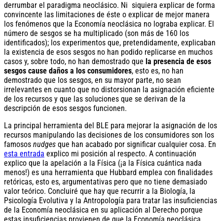
derrumbar el paradigma neoclásico. Ni siquiera explicar de forma
convincente las limitaciones de éste o explicar de mejor manera
los fenómenos que la Economía neoclásica no lograba explicar. El
número de sesgos se ha multiplicado (son más de 160 los
identificados); los experimentos que, pretendidamente, explicaban
la existencia de esos sesgos no han podido replicarse en muchos
casos y, sobre todo, no han demostrado que
la presencia de esos
sesgos cause daños a los consumidores
, esto es, no han
demostrado que los sesgos, en su mayor parte, no sean
irrelevantes en cuanto que no distorsionan la asignación eficiente
de los recursos y que las soluciones que se derivan de la
descripción de esos sesgos funcionen.
La principal herramienta del BLE para mejorar la asignación de los
recursos manipulando las decisiones de los consumidores son los
famosos
nudges
que han acabado por significar cualquier cosa. En
esta entrada
explico mi posición al respecto. A continuación
explico que la apelación a la Física (¡a la Física cuántica nada
menos!) es una herramienta que Hubbard emplea con finalidades
retóricas, esto es, argumentativas pero que no tiene demasiado
valor teórico. Concluiré que hay que recurrir a la Biología, la
Psicología Evolutiva y la Antropología para tratar las insuficiencias
de la Economía neoclásica en su aplicación al Derecho porque
estas insuficiencias provienen de que la Economía neoclásica