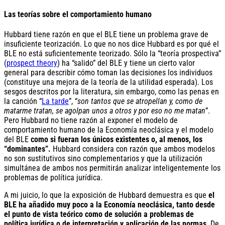
Las teorías sobre el comportamiento humano
Hubbard tiene razón en que el BLE tiene un problema grave de
insuficiente teorización. Lo que no nos dice Hubbard es por qué el
BLE no está suficientemente teorizado. Sólo la “teoría prospectiva”
(
prospect theory
) ha “salido” del BLE y tiene un cierto valor
general para describir cómo toman las decisiones los individuos
(constituye una mejora de la teoría de la utilidad esperada). Los
sesgos descritos por la literatura, sin embargo, como las penas en
la canción “
La tarde
”, “
son tantos que se atropellan y, como de
matarme tratan, se agolpan uno
s a otros y por eso no me matan
”.
Pero Hubbard no tiene razón al exponer el modelo de
comportamiento humano de la Economía neoclásica y el modelo
del BLE
como si fueran los únicos existentes o, al menos, los
“dominantes”.
Hubbard considera con razón que ambos modelos
no son sustitutivos sino complementarios y que la utilización
simultánea de ambos nos permitirán analizar inteligentemente los
problemas de política jurídica.
A mi juicio, lo que la exposición de Hubbard demuestra es que
el
BLE ha añadido muy poco a la Economía neoclásica, tanto desde
el punto de vista teórico como de solución a problemas de
política jurídica o de interpretación y aplicación de las normas
. De