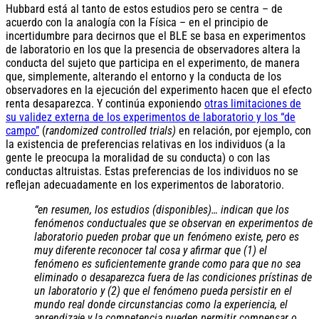
Hubbard está al tanto de estos estudios pero se centra – de
acuerdo con la analogía con la Física – en el principio de
incertidumbre para decirnos que el BLE se basa en experimentos
de laboratorio en los que la presencia de observadores altera la
conducta del sujeto que participa en el experimento, de manera
que, simplemente, alterando el entorno y la conducta de los
observadores en la ejecución del experimento hacen que el efecto
renta desaparezca. Y continúa exponiendo
otras limitaciones de
su validez externa de los experimentos de laboratorio y los “de
campo”
(
randomized controlled trials)
en relación, por ejemplo, con
la existencia de preferencias relativas en los individuos (a la
gente le preocupa la moralidad de su conducta) o con las
conductas altruistas. Estas preferencias de los individuos no se
reflejan adecuadamente en los experimentos de laboratorio.
“en resumen, los estudios (disponibles)… indican que los
fenómenos conductuales que se observan en experimentos de
laboratorio pueden probar que un fenómeno existe, pero es
muy diferente reconocer tal cosa y afirmar que (1) el
fenómeno es suficientemente grande como para que no sea
eliminado o desaparezca fuera de las condiciones prístinas de
un laboratorio y (2) que el fenómeno pueda persistir en el
mundo real donde circunstancias como la experiencia, el
aprendizaje y la competencia pueden permitir compensar o