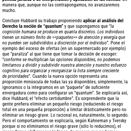
manera que, aunque no las contrapongamos, no avanzaremos
mucho.
Concluye Hubbard su trabajo proponiendo
aplicar al análisis del
Derecho la noción de “quantum”
y que supongamos que “
la
cognición humana se produce en quanta discretos. Los individuos
tienen un número finito de <<paquetes>> de atención y energía que
no pueden ser subdivididos a discreción por el individuo
”. Pone el
ejemplo del exceso de ofertas (en un supermercado por ejemplo)
que “paraliza” al que tiene que tomar la decisión de escoger:
“
conforme se multiplican las opciones disponibles, no podemos
limitarnos a dividir y subdividir nuestra atención y nuestro esfuerzo
cognitivo para organizar y reorganizar la lista siempre creciente
de prioridades
”. Cuando la nueva opción representa una
proporción minúscula de todas las ya disponibles, simplemente, la
ignoramos o la integramos en un “paquete” de suficiente
envergadura como para configurar un “quantum”. Se explicaría así,
dice Hubbard, el “efecto certidumbre”. Es sorprendente que la
gente prefiera eliminar un pequeño riesgo (reduciendo el riesgo
total en una pequeña proporción) a limitar drásticamente pero no
eliminar un riesgo grave. Lo racional es, naturalmente, lo segundo.
Pero el comportamiento se explicaría, según Kahneman y Tversky
porque si no eliminamos el riesgo grave (sólo lo reducimos), el