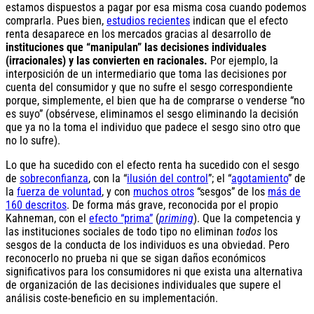
estamos dispuestos a pagar por esa misma cosa cuando podemos
comprarla. Pues bien,
estudios recientes
indican que el efecto
renta desaparece en los mercados gracias al desarrollo de
instituciones que “manipulan” las decisiones individuales
(irracionales) y las convierten en racionales.
Por ejemplo, la
interposición de un intermediario que toma las decisiones por
cuenta del consumidor y que no sufre el sesgo correspondiente
porque, simplemente, el bien que ha de comprarse o venderse “no
es suyo” (obsérvese, eliminamos el sesgo eliminando la decisión
que ya no la toma el individuo que padece el sesgo sino otro que
no lo sufre).
Lo que ha sucedido con el efecto renta ha sucedido con el sesgo
de
sobreconfianza
, con la “
ilusión del control
”; el “
agotamiento
” de
la
fuerza de voluntad
, y con
muchos otros
“sesgos” de los
más de
160 descritos
. De forma más grave, reconocida por el propio
Kahneman, con el
efecto “prima”
(
priming
). Que la competencia y
las instituciones sociales de todo tipo no eliminan
todos
los
sesgos de la conducta de los individuos es una obviedad. Pero
reconocerlo no prueba ni que se sigan daños económicos
significativos para los consumidores ni que exista una alternativa
de organización de las decisiones individuales que supere el
análisis coste-beneficio en su implementación.