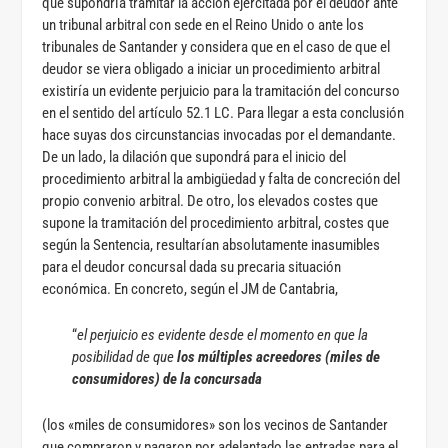
que supondría tramitar la acción ejercitada por el deudor ante
un tribunal arbitral con sede en el Reino Unido o ante los
tribunales de Santander y considera que en el caso de que el
deudor se viera obligado a iniciar un procedimiento arbitral
existiría un evidente perjuicio para la tramitación del concurso
en el sentido del artículo 52.1 LC. Para llegar a esta conclusión
hace suyas dos circunstancias invocadas por el demandante.
De un lado, la dilación que supondrá para el inicio del
procedimiento arbitral la ambigüedad y falta de concreción del
propio convenio arbitral. De otro, los elevados costes que
supone la tramitación del procedimiento arbitral, costes que
según la Sentencia, resultarían absolutamente inasumibles
para el deudor concursal dada su precaria situación
económica. En concreto, según el JM de Cantabria,
“
el perjuicio es evidente desde el momento en que la
posibilidad de que
los múltiples acreedores (miles de
consumidores) de la concursada
(los «miles de consumidores» son los vecinos de Santander
que compraron y pagaron por adelantado las entradas para el