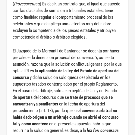
(
Prozess
vertrag
) Es decir, un contrato que, al igual que sucede
con las cláusulas de sumisión a tribunales estatales, tiene
como finalidad regular el comportamiento procesal de los
celebrantes y que despliega unos efectos muy definidos:
excluyen la competencia de los jueces estatales y atribuyen
competencia al árbitro o árbitros elegidos.
El Juzgado de lo Mercantil de Santander se decanta por hacer
prevalecer la dimensión procesal del convenio. Y, con esta
asunción, razona que la solución conflictual general por la que
opta el RI es la
aplicación de la ley del Estado de apertura del
concurso
y dicha solución sólo queda desplazada en los
supuestos tasados contemplados por el propio Reglamento.
En el caso del arbitraje, sólo se exceptúa de la ley del Estado
de apertura del concurso que se trate de
procesos que se
encuentren ya pendientes
en la fecha de apertura del
procedimiento (art. 18), por lo que si
el convenio arbitral no
había dado origen a un arbitraje cuando se abrió el concurso,
tal y como acontece
en el presente supuesto, habría que
recurrir a la solución general, es decir, a la
lex fori concursus