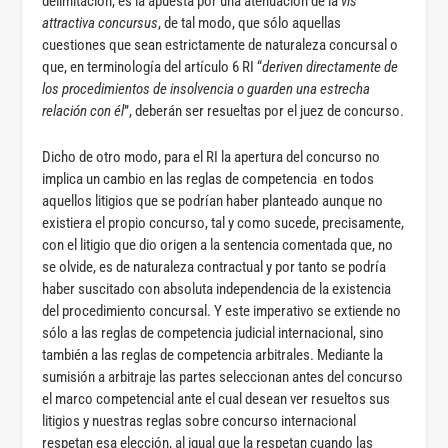
delimitación, es la apuesta por una atenuación de la
vis
attractiva concursus
, de tal modo, que sólo aquellas
cuestiones que sean estrictamente de naturaleza concursal o
que, en terminología del artículo 6 RI “
deriven directamente de
los procedimientos de insolvencia o guarden una estrecha
relación con él
”, deberán ser resueltas por el juez de concurso.
Dicho de otro modo, para el RI la apertura del concurso no
implica un cambio en las reglas de competencia en todos
aquellos litigios que se podrían haber planteado aunque no
existiera el propio concurso, tal y como sucede, precisamente,
con el litigio que dio origen a la sentencia comentada que, no
se olvide, es de naturaleza contractual y por tanto se podría
haber suscitado con absoluta independencia de la existencia
del procedimiento concursal. Y este imperativo se extiende no
sólo a las reglas de competencia judicial internacional, sino
también a las reglas de competencia arbitrales. Mediante la
sumisión a arbitraje las partes seleccionan antes del concurso
el marco competencial ante el cual desean ver resueltos sus
litigios y nuestras reglas sobre concurso internacional
respetan esa elección, al igual que la respetan cuando las