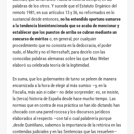
palabras de los otros. Y sucede que el Estatuto Orgánico del
remoto 1981, en sus artículos 13 y 36, no reformados en lo
sustancial desde entonces,
no ha entendido oportuno sumarse
a la tendencia bienintencionada que se acaba de mencionar y
establecer que los puestos de arriba se cubran mediante un
concurso de méritos
o, en general, por cualquier
procedimiento que no consista en la dedocracia, el poder
nudo, el Macht y no el Herrsshaft, para decirlo con las
conocidas palabras alemanas sobre las que Max Weber
elaboró su celebrada teoría de la legitimidad.
En suma, que los gobernantes de turno se peleen de manera
encarnizada a la hora de elegir al más sumiso —y, en la
Fiscalía, más aún si cabe— no debe sorprender: es, se insiste,
la (terca) historia de España desde hace mucho tiempo. Las
normas que en contra de esa práctica se han ido dictando han
chocado con una pared rocosa y los discursos jurídicos
elaborados al respecto —con tal o cual palabrería porque
,desde Quintiliano, sabemos la importancia de la retórica en las
contiendas judiciales y en las Sentencias que las resuelven—