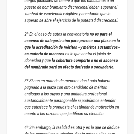
cargos judiciales se refiere a que los candidatos a un
puesto de nombramiento discrecional deben superar el
«umbral de excelencia exigible» y constando que lo
superan se abre el ejercicio de la potestad discrecional.
2º En el caso de autos la convocatoria
no es para el
ascenso de categoría sino para proveer una plaza en la
que la acreditación de méritos –y méritos sustantivos–
en materia de menores
es lo que centra el juicio de
idoneidad y que
la cobertura comporte o no el ascenso
del nombrado será un efecto derivado o secundario.
3º Si aun en materia de menores don Lucio hubiera
pugnado a la plaza con otro candidato de méritos
análogos a los suyos y una andadura profesional
sustancialmente parangonable sí podríamos entender
que satisface la propuesta el estándar de motivación en
cuanto a las razones que justifican su elección.
4º Sin embargo, la realidad es otra y es la que se deduce
de los respectivos currículos. Basta estar a ellos para