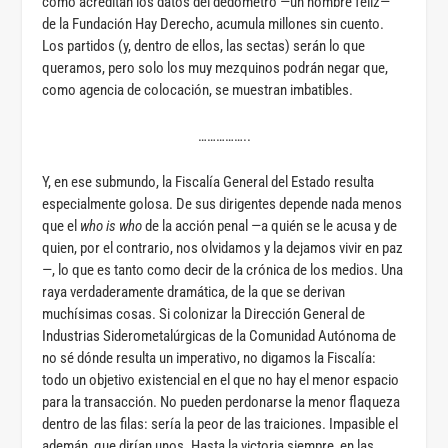
como acreditan los datos del dedómetro —un nombre feliz—
de la Fundación Hay Derecho, acumula millones sin cuento.
Los partidos (y, dentro de ellos, las sectas) serán lo que
queramos, pero solo los muy mezquinos podrán negar que,
como agencia de colocación, se muestran imbatibles.
……………..
Y, en ese submundo, la Fiscalía General del Estado resulta
especialmente golosa. De sus dirigentes depende nada menos
que el
who is who
de la acción penal —a quién se le acusa y de
quien, por el contrario, nos olvidamos y la dejamos vivir en paz
—, lo que es tanto como decir de la crónica de los medios. Una
raya verdaderamente dramática, de la que se derivan
muchísimas cosas. Si colonizar la Dirección General de
Industrias Siderometalúrgicas de la Comunidad Autónoma de
no sé dónde resulta un imperativo, no digamos la Fiscalía:
todo un objetivo existencial en el que no hay el menor espacio
para la transacción. No pueden perdonarse la menor flaqueza
dentro de las filas: sería la peor de las traiciones. Impasible el
ademán, que dirían unos. Hasta la victoria siempre, en las