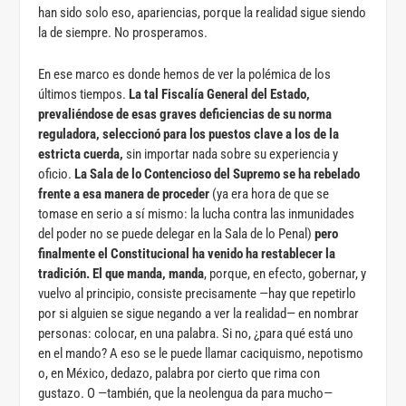
han sido solo eso, apariencias, porque la realidad sigue siendo
la de siempre. No prosperamos.
En ese marco es donde hemos de ver la polémica de los
últimos tiempos.
La tal Fiscalía General del Estado,
prevaliéndose de esas graves deficiencias de su norma
reguladora, seleccionó para los puestos clave a los de la
estricta cuerda,
sin importar nada sobre su experiencia y
oficio.
La Sala de lo Contencioso del Supremo se ha rebelado
frente a esa manera de proceder
(ya era hora de que se
tomase en serio a sí mismo: la lucha contra las inmunidades
del poder no se puede delegar en la Sala de lo Penal)
pero
finalmente el Constitucional ha venido ha restablecer la
tradición. El que manda, manda
, porque, en efecto, gobernar, y
vuelvo al principio, consiste precisamente —hay que repetirlo
por si alguien se sigue negando a ver la realidad— en nombrar
personas: colocar, en una palabra. Si no, ¿para qué está uno
en el mando? A eso se le puede llamar caciquismo, nepotismo
o, en México, dedazo, palabra por cierto que rima con
gustazo. O —también, que la neolengua da para mucho—