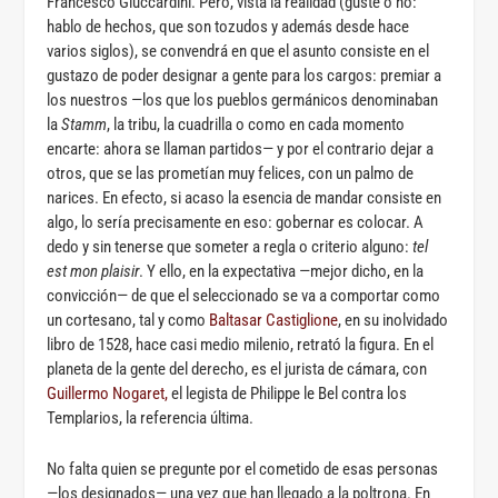
Francesco Giuccardini. Pero, vista la realidad (guste o no:
hablo de hechos, que son tozudos y además desde hace
varios siglos), se convendrá en que el asunto consiste en el
gustazo de poder designar a gente para los cargos: premiar a
los nuestros —los que los pueblos germánicos denominaban
la
Stamm
, la tribu, la cuadrilla o como en cada momento
encarte: ahora se llaman partidos— y por el contrario dejar a
otros, que se las prometían muy felices, con un palmo de
narices. En efecto, si acaso la esencia de mandar consiste en
algo, lo sería precisamente en eso: gobernar es colocar. A
dedo y sin tenerse que someter a regla o criterio alguno:
tel
est mon plaisir
. Y ello, en la expectativa —mejor dicho, en la
convicción— de que el seleccionado se va a comportar como
un cortesano, tal y como
Baltasar Castiglione
, en su inolvidado
libro de 1528, hace casi medio milenio, retrató la figura. En el
planeta de la gente del derecho, es el jurista de cámara, con
Guillermo Nogaret,
el legista de Philippe le Bel contra los
Templarios, la referencia última.
No falta quien se pregunte por el cometido de esas personas
—los designados— una vez que han llegado a la poltrona. En