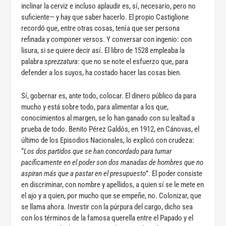
inclinar la cerviz e incluso aplaudir es, sí, necesario, pero no
suficiente— y hay que saber hacerlo. El propio Castiglione
recordó que, entre otras cosas, tenía que ser persona
refinada y componer versos. Y conversar con ingenio: con
lisura, si se quiere decir así. El libro de 1528 empleaba la
palabra
sprezzatura
: que no se note el esfuerzo que, para
defender a los suyos, ha costado hacer las cosas bien.
Sí, gobernar es, ante todo, colocar. El dinero público da para
mucho y está sobre todo, para alimentar a los que,
conocimientos al margen, se lo han ganado con su lealtad a
prueba de todo. Benito Pérez Galdós, en 1912, en Cánovas, el
último de los Episodios Nacionales, lo explicó con crudeza:
“
Los dos partidos que se han concordado para turnar
pacíficamente en el poder son dos manadas de hombres que no
aspiran más que a pastar en el presupuesto
”. El poder consiste
en discriminar, con nombre y apellidos, a quien sí se le mete en
el ajo y a quien, por mucho que se empeñe, no. Colonizar, que
se llama ahora. Investir con la púrpura del cargo, dicho sea
con los términos de la famosa querella entre el Papado y el