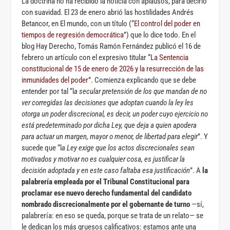
La doctrina no ha recibido la noticia con aplausos, para decirlo
con suavidad. El 23 de enero abrió las hostilidades Andrés
Betancor, en El mundo, con un título (“
El control del poder en
tiempos de regresión democrática
”) que lo dice todo. En el
blog Hay Derecho, Tomás Ramón Fernández publicó el 16 de
febrero un artículo con el expresivo titular “
La Sentencia
constitucional de 15 de enero de 2026 y la resurrección de las
inmunidades del poder
”. Comienza explicando que se debe
entender por tal “l
a secular pretensión de los que mandan de no
ver corregidas las decisiones que adoptan cuando la ley les
otorga un poder discrecional, es decir, un poder cuyo ejercicio no
está predeterminado por dicha Ley, que deja a quien apodera
para actuar un margen, mayor o menor, de libertad para elegir
”. Y
sucede que “l
a Ley exige que los actos discrecionales sean
motivados y motivar no es cualquier cosa, es justificar la
decisión adoptada y en este caso faltaba esa justificación
”. A
la
palabrería empleada por el Tribunal Constitucional para
proclamar ese nuevo derecho fundamental del candidato
nombrado discrecionalmente por el gobernante de turno
—sí,
palabrería: en eso se queda, porque se trata de un relato— se
le dedican los más gruesos calificativos: estamos ante una