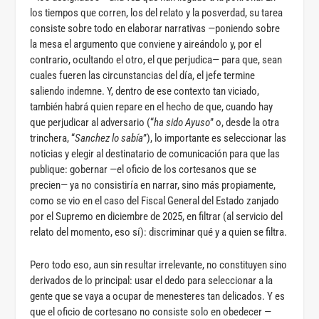
los tiempos que corren, los del relato y la posverdad, su tarea
consiste sobre todo en elaborar narrativas —poniendo sobre
la mesa el argumento que conviene y aireándolo y, por el
contrario, ocultando el otro, el que perjudica— para que, sean
cuales fueren las circunstancias del día, el jefe termine
saliendo indemne. Y, dentro de ese contexto tan viciado,
también habrá quien repare en el hecho de que, cuando hay
que perjudicar al adversario (“
ha sido Ayuso
” o, desde la otra
trinchera, “
Sanchez lo sabía
”), lo importante es seleccionar las
noticias y elegir al destinatario de comunicación para que las
publique: gobernar —el oficio de los cortesanos que se
precien— ya no consistiría en narrar, sino más propiamente,
como se vio en el caso del Fiscal General del Estado zanjado
por el Supremo en diciembre de 2025, en filtrar (al servicio del
relato del momento, eso sí): discriminar qué y a quien se filtra.
Pero todo eso, aun sin resultar irrelevante, no constituyen sino
derivados de lo principal: usar el dedo para seleccionar a la
gente que se vaya a ocupar de menesteres tan delicados. Y es
que el oficio de cortesano no consiste solo en obedecer —