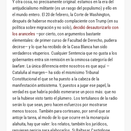
Y otra cosa, no precisamente original: estamos en la era del
antijudicialismo militante (es un rasgo del populismo) y ello en
el mundo entero. El 20 de febrero, la Corte de Washington,
después de haberse mostrado complaciente con Trump (en su
política sobre migración y no solo),
decidió desautorizarlo con
los aranceles
—por cierto, con argumentos bastante
elementales: de primer curso de Facultad de Derecho, pudiera
decirse— y lo que ha recibido de la Casa Blanca han sido
verdaderos vituperios. Cualquier Sentencia que no gusta a los
gobernantes entra sin remisión en la ominosa categoría del
lawfare
. La única diferencia entre nosotros es que aquí —
Cataluña al margen— ha sido el mismísimo Tribunal
Constitucional el que se ha puesto a la cabeza de la
manifestación antisistema. Y, puestos a jugar ese papel, la
verdad es que habría podido esmerarse un poco más: que no
se la hubiese visto tanto el plumero. Los tertulianos de la radio
serán lo que sean, pero hacen esfuerzos por mostrarse
menos toscos. También para cortesano, por servil que se
antoje la tarea, al modo de lo que ocurre en la monarquía
alahuita, hay que valer: los relatos, también los jurídicos,
requieren pericia para elaborarlos. Si Baltasar Castiglione