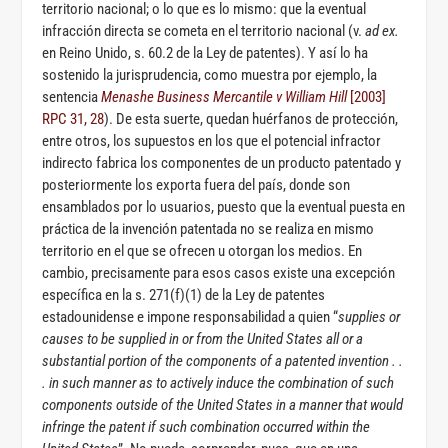
territorio nacional; o lo que es lo mismo: que la eventual
infracción directa se cometa en el territorio nacional (v.
ad ex.
en Reino Unido, s. 60.2 de la Ley de patentes). Y así lo ha
sostenido la jurisprudencia, como muestra por ejemplo, la
sentencia
Menashe Business Mercantile v William Hill
[2003]
RPC 31, 28
). De esta suerte, quedan huérfanos de protección,
entre otros, los supuestos en los que el potencial infractor
indirecto fabrica los componentes de un producto patentado y
posteriormente los exporta fuera del país, donde son
ensamblados por lo usuarios, puesto que la eventual puesta en
práctica de la invención patentada no se realiza en mismo
territorio en el que se ofrecen u otorgan los medios. En
cambio, precisamente para esos casos existe una excepción
específica en la s. 271(f)(1) de la Ley de patentes
estadounidense e impone responsabilidad a quien “
supplies or
causes to be supplied in or from the United States all or a
substantial portion of the components of a patented inven­tion . .
. in such manner as to actively induce the combina­tion of such
components outside of the United States in a manner that would
infringe the patent if such combination occurred within the