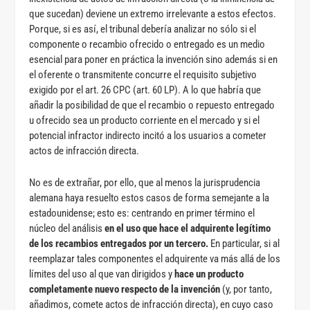
que sucedan) deviene un extremo irrelevante a estos efectos.
Porque, si es así, el tribunal debería analizar no sólo si el
componente o recambio ofrecido o entregado es un medio
esencial para poner en práctica la invención sino además si en
el oferente o transmitente concurre el requisito subjetivo
exigido por el art. 26 CPC (art. 60 LP). A lo que habría que
añadir la posibilidad de que el recambio o repuesto entregado
u ofrecido sea un producto corriente en el mercado y si el
potencial infractor indirecto incitó a los usuarios a cometer
actos de infracción directa.
No es de extrañar, por ello, que al menos la jurisprudencia
alemana haya resuelto estos casos de forma semejante a la
estadounidense; esto es: centrando en primer término el
núcleo del análisis
en el uso que hace el adquirente legítimo
de los recambios entregados por un tercero.
En particular, si al
reemplazar tales componentes el adquirente va más allá de los
límites del uso al que van dirigidos y
hace un producto
completamente nuevo respecto de la invención
(y, por tanto,
añadimos, comete actos de infracción directa), en cuyo caso