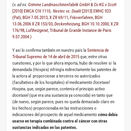
(v.
ad ex
.
Grimme Landmaschinenfabrik GmbH & Co KG v Scott
[2010] EWCA CIV 1110
,
Nestec vs. Dualit
[2013] EWHC 923
(Pat),
BGH 7.05.2013, X ZR 69/11,
Fräsverfahren
,
BGH
13.06.2006 X ZR 153/03,
Deckenheizung,
BGH 10.10.2000, X ZR
176/98,
Luftheizgerat
,
Tribunal de Grande Instance de Paris
9.07.2004.)
Y así lo confirma también en nuestro país la
Sentencia de
Tribunal Supremo de 14 de abril de 2015
que, entre otras
cuestiones, y por lo que ahora importa, hubo de resolver si la
demandada (Hospira) infringía indirectamente las patentes de
la actora al proporcionar a terceros no autorizados
(facultativos de los hospitales) el medicamento
Docetaxel
Hospira
, que, según parece, contenía el principio activo
docetaxel
(que era una sustancia ya conocida) en tanto que
(de nuevo, según parece, pues no queda demasiado claro en
los hechos) proporcionaba en las instrucciones o
indicaciones del prospecto de aquel medicamento
cómo debía
usarse en terapia combinada contra el cáncer con otras
sustancias indicadas en las patentes.