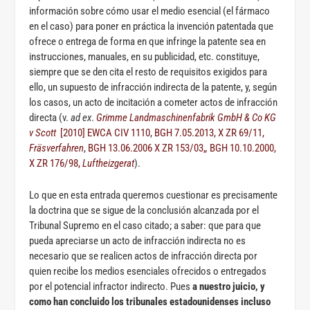
información sobre cómo usar el medio esencial (el fármaco
en el caso) para poner en práctica la invención patentada que
ofrece o entrega de forma en que infringe la patente sea en
instrucciones, manuales, en su publicidad, etc. constituye,
siempre que se den cita el resto de requisitos exigidos para
ello, un supuesto de infracción indirecta de la patente, y, según
los casos, un acto de incitación a cometer actos de infracción
directa (v.
ad ex
.
Grimme Landmaschinenfabrik GmbH & Co KG
v Scott
[2010] EWCA CIV 1110
,
BGH 7.05.2013, X ZR 69/11,
Fräsverfahren
,
BGH 13.06.2006 X ZR 153/03,
,
BGH 10.10.2000,
X ZR 176/98,
Luftheizgerat
).
Lo que en esta entrada queremos cuestionar es precisamente
la doctrina que se sigue de la conclusión alcanzada por el
Tribunal Supremo en el caso citado; a saber: que para que
pueda apreciarse un acto de infracción indirecta no es
necesario que se realicen actos de infracción directa por
quien recibe los medios esenciales ofrecidos o entregados
por el potencial infractor indirecto. Pues
a nuestro juicio, y
como han concluido los tribunales estadounidenses incluso