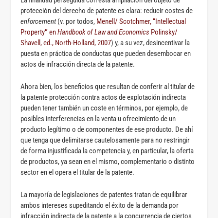
La finalidad perseguida con esta ampliación del objeto de
protección del derecho de patente es clara: reducir costes de
enforcement
(v. por todos,
Menell/ Scotchmer, “Intellectual
Property
”
en
Handbook of Law and Economics
Polinsky/
Shavell, ed., North-Holland, 2007
) y, a su vez, desincentivar la
puesta en práctica de conductas que pueden desembocar en
actos de infracción directa de la patente.
Ahora bien, los beneficios que resultan de conferir al titular de
la patente protección contra actos de explotación indirecta
pueden tener también un coste en términos, por ejemplo, de
posibles interferencias en la venta u ofrecimiento de un
producto legítimo o de componentes de ese producto. De ahí
que tenga que delimitarse cautelosamente para no restringir
de forma injustificada la competencia y, en particular, la oferta
de productos, ya sean en el mismo, complementario o distinto
sector en el opera el titular de la patente.
La mayoría de legislaciones de patentes tratan de equilibrar
ambos intereses supeditando el éxito de la demanda por
infracción indirecta de la patente a la concurrencia de ciertos