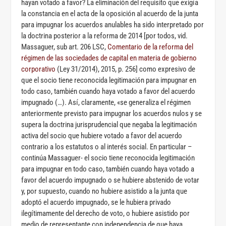
hayan votado a favor? La eliminación del requisito que exigía
la constancia en el acta de la oposición al acuerdo de la junta
para impugnar los acuerdos anulables ha sido interpretado por
la doctrina posterior a la reforma de 2014 [por todos, vid.
Massaguer, sub art. 206 LSC,
Comentario de la reforma del
régimen de las sociedades de capital en materia de gobierno
corporativo
(Ley 31/2014), 2015, p. 256] como expresivo de
que el socio tiene reconocida legitimación para impugnar en
todo caso, también cuando haya votado a favor del acuerdo
impugnado (…). Así, claramente, «se generaliza el régimen
anteriormente previsto para impugnar los acuerdos nulos y se
supera la doctrina jurisprudencial que negaba la legitimación
activa del socio que hubiere votado a favor del acuerdo
contrario a los estatutos o al interés social. En particular –
continúa Massaguer- el socio tiene reconocida legitimación
para impugnar en todo caso, también cuando haya votado a
favor del acuerdo impugnado o se hubiere abstenido de votar
y, por supuesto, cuando no hubiere asistido a la junta que
adoptó el acuerdo impugnado, se le hubiera privado
ilegítimamente del derecho de voto, o hubiere asistido por
medio de representante con independencia de que haya