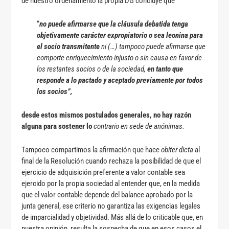
de nuestro ordenamiento la propia DG concluye que
“
no puede afirmarse que la cláusula debatida tenga
objetivamente carácter expropiatorio o sea leonina para
el socio transmitente
ni (…) tampoco puede afirmarse que
comporte enriquecimiento injusto o sin causa en favor de
los restantes socios o de la sociedad,
en tanto que
responde a lo pactado y aceptado previamente por todos
los socios”,
desde estos mismos postulados generales, no hay razón
alguna para sostener lo
contrario en sede de anónimas.
Tampoco compartimos la afirmación que hace
obiter dicta
al
final de la Resolución cuando rechaza la posibilidad de que el
ejercicio de adquisición preferente a valor contable sea
ejercido por la propia sociedad al entender que, en la medida
que el valor contable depende del balance aprobado por la
junta general, ese criterio no garantiza las exigencias legales
de imparcialidad y objetividad. Más allá de lo criticable que, en
nuestra opinión, resulta la sospecha de que en esos casos el