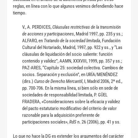
reglas, en línea con lo que algunos venimos defendiendo hace
tiempo.
V., A. PERDICES,
Cláusulas restrictivas de la transmisión
de acciones y participaciones
, Madrid 1997, pp. 235 y ss.;
ALFARO, en
Tratando de la sociedad limitada
, Fundación
Cultural del Notariado, Madrid, 1997, pp. 922 y ss., y “Las
cláusulas de liquidación del socio saliente: función
contenido y validez”, AAMN, XXXVIII, 1999, pp. 357 y ss.;
PAZ-ARES, “Capítulo 25: sociedad colectiva. Cambios de
socios. Separación y exclusión”, en URÍA/MENÉNDEZ
(dirs.)
Curso de Derecho Mercantil
, I, Madrid 2006, 2ª ed.,
pp. 700-706. En la misma línea, si bien sólo en sede de
sociedades de responsabilidad limitada, P. GÜEL
FRADERA, «Consideraciones sobre la eficacia y validez
del pacto estatutario modificativo del criterio de valor
razonable para la adquisición preferente de
participaciones sociales»,
RdS
n. 26 (2006), pp. 41 y ss.
Lo que no hace la DG es extender los argumentos del carácter