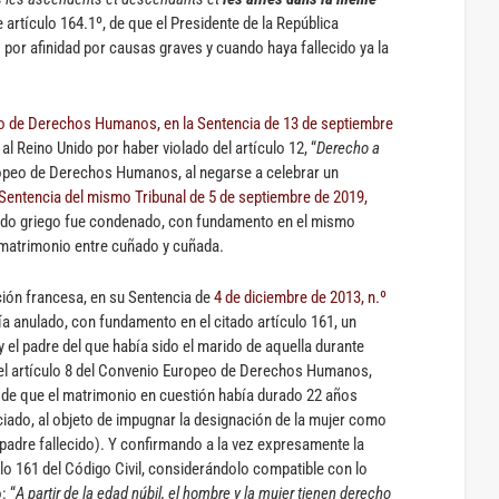
te artículo 164.1º, de que el Presidente de la República
por afinidad por causas graves y cuando haya fallecido ya la
o de Derechos Humanos, en la Sentencia de 13 de septiembre
l Reino Unido por haber violado del artículo 12, “
Derecho a
ropeo de Derechos Humanos, al negarse a celebrar un
Sentencia del mismo Tribunal de 5 de septiembre de 2019,
tado griego fue condenado, con fundamento en el mismo
n matrimonio entre cuñado y cuñada.
ción francesa, en su Sentencia de
4 de diciembre de 2013, n.º
ía anulado, con fundamento en el citado artículo 161, un
 el padre del que había sido el marido de aquella durante
del artículo 8 del Convenio Europeo de Derechos Humanos,
n de que el matrimonio en cuestión había durado 22 años
rciado, al objeto de impugnar la designación de la mujer como
l padre fallecido). Y confirmando a la vez expresamente la
ulo 161 del Código Civil, considerándolo compatible con lo
: “
A partir de la edad núbil, el hombre y la mujer tienen derecho