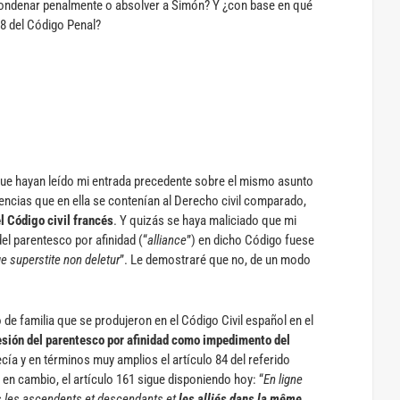
 condenar penalmente o absolver a Simón? Y ¿con base en qué
68 del Código Penal?
que hayan leído mi entrada precedente sobre el mismo asunto
erencias que en ella se contenían al Derecho civil comparado,
l Código civil francés
. Y quizás se haya maliciado que mi
del parentesco por afinidad (“
alliance
”) en dicho Código fuese
ge superstite non deletur
”. Le demostraré que no, de un modo
de familia que se produjeron en el Código Civil español en el
resión del parentesco por afinidad como impedimento del
ía y en términos muy amplios el artículo 84 del referido
, en cambio, el artículo 161 sigue disponiendo hoy: “
En ligne
ous les ascendents et descendants et
les alliés dans la même