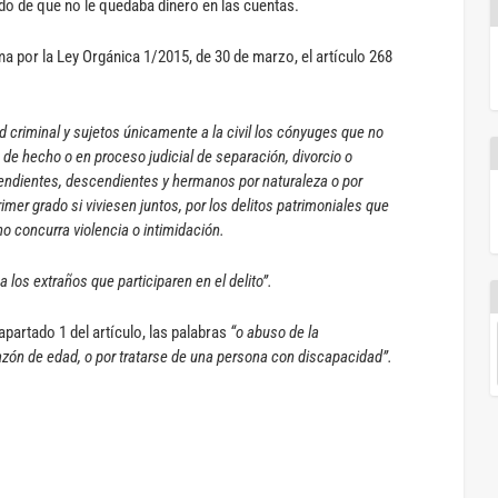
do de que no le quedaba dinero en las cuentas.
ma por la Ley Orgánica 1/2015, de 30 de marzo, el artículo 268
 criminal y sujetos únicamente a la civil los cónyuges que no
de hecho o en proceso judicial de separación, divorcio o
endientes, descendientes y hermanos por naturaleza o por
imer grado si viviesen juntos, por los delitos patrimoniales que
o concurra violencia o intimidación.
a los extraños que participaren en el delito”.
 apartado 1 del artículo, las palabras
“o abuso de la
 razón de edad, o por tratarse de una persona con discapacidad”.