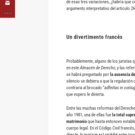
de esas tres variaciones, ¿habría que
argumento interpretativo del artículo 2
Un divertimento francés
Probablemente, alguno de los juristas 
en este
Almacén de Derecho
, y las ref
se habrá preguntado por
la ausencia de
silencio se debiera a que la regulación 
contraria al brocado “
adfinitas in coniu
que espero le divierta.
Entre las muchas reformas del Derecho 
año 1981, una de ellas fue
la total sup
matrimonio
que hasta entonces establec
cuerpo legal. En el Código Civil francés
directe, le mariage est prohibé entre t