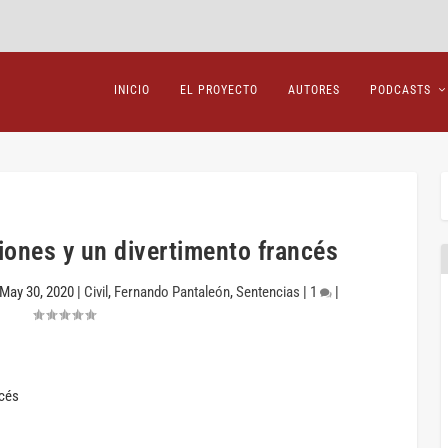
INICIO
EL PROYECTO
AUTORES
PODCASTS
aciones y un divertimento francés
May 30, 2020
|
Civil
,
Fernando Pantaleón
,
Sentencias
|
1
|