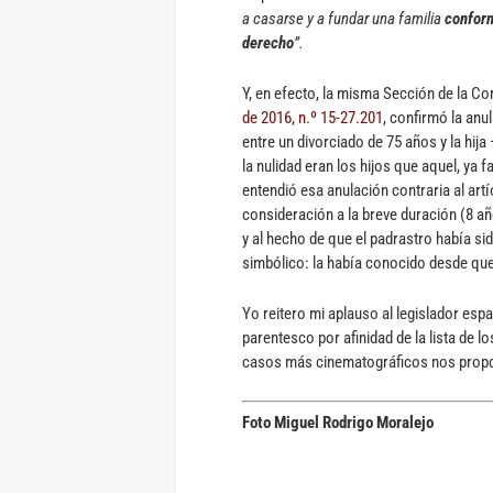
a casarse y a fundar una familia
conform
derecho
”.
Y, en efecto, la misma Sección de la Co
de 2016, n.º 15-27.201
, confirmó la anu
entre un divorciado de 75 años y la hij
la nulidad eran los hijos que aquel, ya 
entendió esa anulación contraria al ar
consideración a la breve duración (8 añ
y al hecho de que el padrastro había sid
simbólico: la había conocido desde que
Yo reitero mi aplauso al legislador es
parentesco por afinidad de la lista de 
casos más cinematográficos nos prop
Foto Miguel Rodrigo Moralejo