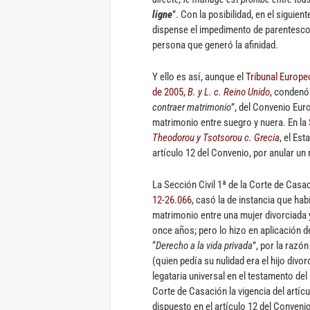
ligne
”. Con la posibilidad, en el siguien
dispense el impedimento de parentesco 
persona que generó la afinidad.
Y ello es así, aunque el
Tribunal Europe
de 2005,
B. y L. c. Reino Unido
,
condenó a
contraer matrimonio
”, del Convenio Eu
matrimonio entre suegro y nuera. En la
Theodorou y Tsotsorou c. Grecia
, el Es
artículo 12 del Convenio, por anular u
La Sección Civil 1ª de la Corte de Casa
12-26.066,
casó la de instancia que hab
matrimonio entre una mujer divorciada y
once años; pero lo hizo en aplicación 
“
Derecho a la vida privada
”, por la razó
(quien pedía su nulidad era el hijo divo
legataria universal en el testamento de
Corte de Casación la vigencia del artíc
dispuesto en el artículo 12 del Convenio