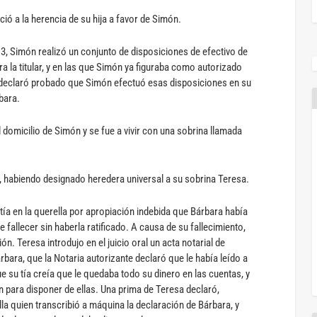
ió a la herencia de su hija a favor de Simón.
013, Simón realizó un conjunto de disposiciones de efectivo de
a la titular, y en las que Simón ya figuraba como autorizado
e declaró probado que Simón efectuó esas disposiciones en su
bara.
domicilio de Simón y se fue a vivir con una sobrina llamada
ó, habiendo designado heredera universal a su sobrina Teresa.
ía en la querella por apropiación indebida que Bárbara había
fallecer sin haberla ratificado. A causa de su fallecimiento,
ón. Teresa introdujo en el juicio oral un acta notarial de
bara, que la Notaria autorizante declaró que le había leído a
e su tía creía que le quedaba todo su dinero en las cuentas, y
 para disponer de ellas. Una prima de Teresa declaró,
la quien transcribió a máquina la declaración de Bárbara, y