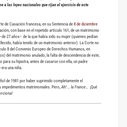
e a las leyes nacionales que rijan el ejercicio de este
rte de Casación francesa, en su Sentencia de
8 de diciembre
lación, con base en el repetido artículo 161, de un matrimonio
a –de 27 años– de la que había sido su mujer (quienes pedían
fallecido, había tenido de un matrimonio anterior). La Corte no
tículo 8 del Convenio Europeo de Derechos Humanos, en
os) del matrimonio anulado; la falta de descendencia de este;
o para su hijastra, antes de casarse con ella, un padre
 era una niña.
pañol de 1981 por haber suprimido completamente el
los impedimentos matrimoniales. Pero,
Ah! … la France…
¡Qué
orciona!