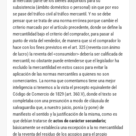
al mercado parte de los bienes adquiridos para su
subsistencia (ámbito doméstico o personal) sin que por eso
se pase del tráfico civil al tráfico mercantil. Y no se debe
pensar que se trata de una norma errónea porque cambie el
criterio marcado por el artículo precedente, donde se define la
mercantilidad bajo el criterio del comprador, para pasar al
punto de vista del vendedor, de manera que si el comprador lo
hace con los fines previstos en el art. 325 (reventa con ánimo
de lucro) la reventa del <consumidor> debería ser calificada de
mercantil; no obstante puede entenderse que el legislador ha
excluido la mercantilidad en estos casos para evitar la
aplicación de las normas mercantiles a quienes no son
comerciantes. La norma que comentamos tiene una mejor
inteligencia si tenemos a la vista el precepto equivalente del
Código de Comercio de 1829 (art. 360.V), donde el texto se
completaba con una presunción a modo de cláusula de
salvaguardia que, a nuestro juicio, ponía (y pone) de
manifiesto el sentido y la justificación de la misma, como es
que debían tratarse de
actos de carácter secundario;
básicamente se establecía una excepción a la no mercantilidad
de la reventa del residuo de los acopios para el propio