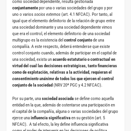
como sociedad dependiente, resulta gestionada
conjuntamente
por una o varias sociedades del grupo y por
uno o varios
socios externos
(art. 4.1 NFCAC). Por tanto, al
igual que el elemento definitorio de la relación de grupo entre
una sociedad dominante y una sociedad dependiente vimos
que era el control, el elemento definitorio de una sociedad
multigrupo es la existencia del
control conjunto
de una
compañía. A este respecto, deberá entenderse que existe
control conjunto cuando, además de participar en el capital de
una sociedad, exista un
acuerdo estatutario o contractual en
virtud del cual las decisiones estratégicas, tanto financieras
como de explotación, relativas a la actividad, requieran el
consentimiento unánime
de todos los que ejercen el control
conjunto de la sociedad
(NRV 20ª PGC y 4.2 NFCAC).
Por su parte, una
sociedad asociada
se define como aquella
entidad en la que, además de ostentarse una participación en
el capital de la compañía, alguna o varias sociedades del grupo
ejerce una
influencia significativa
en su gestión (art. 5
NFCAC). A tal efecto, la ley define influencia significativa
como el poder de intervenir en las decisiones de política