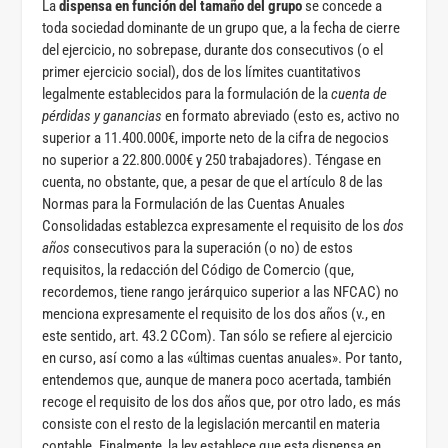
La
dispensa en función del tamaño del grupo
se concede a
toda sociedad dominante de un grupo que, a la fecha de cierre
del ejercicio, no sobrepase, durante dos consecutivos (o el
primer ejercicio social), dos de los límites cuantitativos
legalmente establecidos para la formulación de la
cuenta de
pérdidas y ganancias
en formato abreviado (esto es, activo no
superior a 11.400.000€, importe neto de la cifra de negocios
no superior a 22.800.000€ y 250 trabajadores). Téngase en
cuenta, no obstante, que, a pesar de que el artículo 8 de las
Normas para la Formulación de las Cuentas Anuales
Consolidadas establezca expresamente el requisito de los
dos
años
consecutivos para la superación (o no) de estos
requisitos, la redacción del Código de Comercio (que,
recordemos, tiene rango jerárquico superior a las NFCAC) no
menciona expresamente el requisito de los dos años (v., en
este sentido, art. 43.2 CCom). Tan sólo se refiere al ejercicio
en curso, así como a las «últimas cuentas anuales». Por tanto,
entendemos que, aunque de manera poco acertada, también
recoge el requisito de los dos años que, por otro lado, es más
consiste con el resto de la legislación mercantil en materia
contable. Finalmente, la ley establece que esta dispensa en