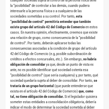
cualquier sociedad sujeta al control de la persona física tiene
la “posibilidad” de controlar a las demás, cuando pudiera
interesarle a la persona física o a cualquiera de las
sociedades sometidas a su control. Por tanto,
esta
“posibilidad de control” permitiría entender que también
existe grupo del artículo 42 del Código de Comercio
en estos
casos. En nuestra opinión, efectivamente, creemos que existe
una relación de grupo, como consecuencia de la “posibilidad
de control”. Por tanto, deberán aplicarse todas las
consecuencias asociadas a la condición de grupo del artículo
42 del Código de Comercio (e.g, posible subordinación de
créditos a efectos concursales, etc.). Sin embargo,
no habría
obligación de consolidar
ya que, desde un punto de vista ex
ante, no es posible identificar qué sociedad ostenta esa
“posibilidad de control” (que sería cualquiera) y, por tanto, qué
sociedad quedaría sujeta al deber de consolidar. Por tanto,
se
trataría de un grupo horizontal
(que puede entenderse que
exista en el artículo 42 del Código de Comercio)
que, como
tal, no tiene obligación de consolidar.
Si el legislador quisiera
someter estas entidades a consolidación obligatoria, debería
indicar el modo de determinar la sociedad sometida al deber