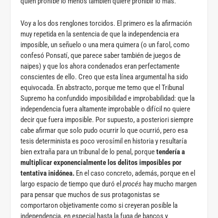
quien prohíbe lo menos también quiere prohibir lo más.
Voy a los dos renglones torcidos. El primero es la afirmación
muy repetida en la sentencia de que la independencia era
imposible, un señuelo o una mera quimera (o un farol, como
confesó Ponsatí, que parece saber también de juegos de
naipes) y que los ahora condenados eran perfectamente
conscientes de ello. Creo que esta línea argumental ha sido
equivocada. En abstracto, porque me temo que el Tribunal
Supremo ha confundido imposibilidad e improbabilidad: que la
independencia fuera altamente improbable o difícil no quiere
decir que fuera imposible. Por supuesto, a posteriori siempre
cabe afirmar que solo pudo ocurrir lo que ocurrió, pero esa
tesis determinista es poco verosímil en historia y resultaría
bien extraña para un tribunal de lo penal, porque
tendería a
multiplicar exponencialmente los delitos imposibles por
tentativa inidónea.
En el caso concreto, además, porque en el
largo espacio de tiempo que duró el
procés
hay mucho margen
para pensar que muchos de sus protagonistas se
comportaron objetivamente como si creyeran posible la
independencia, en especial hasta la fuga de bancos y