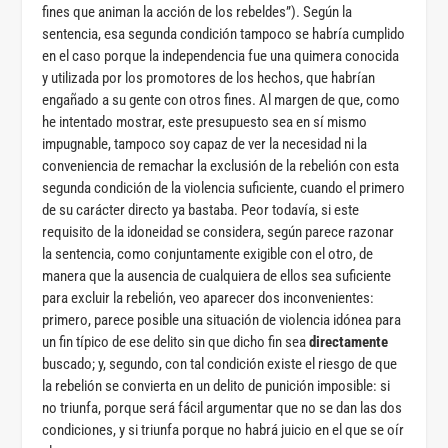
fines que animan la acción de los rebeldes”). Según la
sentencia, esa segunda condición tampoco se habría cumplido
en el caso porque la independencia fue una quimera conocida
y utilizada por los promotores de los hechos, que habrían
engañado a su gente con otros fines. Al margen de que, como
he intentado mostrar, este presupuesto sea en sí mismo
impugnable, tampoco soy capaz de ver la necesidad ni la
conveniencia de remachar la exclusión de la rebelión con esta
segunda condición de la violencia suficiente, cuando el primero
de su carácter directo ya bastaba. Peor todavía, si este
requisito de la idoneidad se considera, según parece razonar
la sentencia, como conjuntamente exigible con el otro, de
manera que la ausencia de cualquiera de ellos sea suficiente
para excluir la rebelión, veo aparecer dos inconvenientes:
primero, parece posible una situación de violencia idónea para
un fin típico de ese delito sin que dicho fin sea
directamente
buscado; y, segundo, con tal condición existe el riesgo de que
la rebelión se convierta en un delito de punición imposible: si
no triunfa, porque será fácil argumentar que no se dan las dos
condiciones, y si triunfa porque no habrá juicio en el que se oír