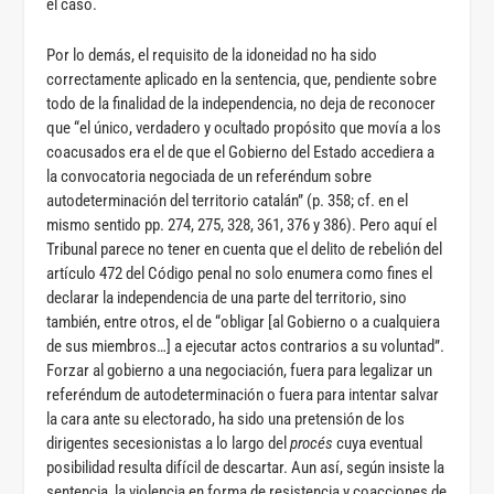
el caso.
Por lo demás, el requisito de la idoneidad no ha sido
correctamente aplicado en la sentencia, que, pendiente sobre
todo de la finalidad de la independencia, no deja de reconocer
que “el único, verdadero y ocultado propósito que movía a los
coacusados era el de que el Gobierno del Estado accediera a
la convocatoria negociada de un referéndum sobre
autodeterminación del territorio catalán” (p. 358; cf. en el
mismo sentido pp. 274, 275, 328, 361, 376 y 386). Pero aquí el
Tribunal parece no tener en cuenta que el delito de rebelión del
artículo 472 del Código penal no solo enumera como fines el
declarar la independencia de una parte del territorio, sino
también, entre otros, el de “obligar [al Gobierno o a cualquiera
de sus miembros…] a ejecutar actos contrarios a su voluntad”.
Forzar al gobierno a una negociación, fuera para legalizar un
referéndum de autodeterminación o fuera para intentar salvar
la cara ante su electorado, ha sido una pretensión de los
dirigentes secesionistas a lo largo del
procés
cuya eventual
posibilidad resulta difícil de descartar. Aun así, según insiste la
sentencia, la violencia en forma de resistencia y coacciones de