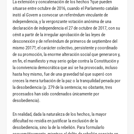
La extensión y concatenación de los hechos ?que pueden
situarse entre octubre de 2016, cuando el Parlamento catalán
instó al
Govern
a convocar un referéndum vinculante de
independencia, y la vergonzante votación anónima de una
declaración de independencia el 27 de octubre de 2017, con su
cénit a partir de la irregular aprobación de las leyes de
desconexión y de referéndum de primeros de septiembre del
mismo 2017?, el carácter colectivo, persistente y coordinado
de su promoción, la enorme alteración social que generaron y,
en fin, el manifiesto y muy serio golpe contra la Constitución y
la convivencia democrática que así se ha provocado, incluso
hasta hoy mismo, fue de una gravedad tal que superó con
creces la mera turbación de la paz o la tranquilidad penada por
la desobediencia (p. 279 de la sentencia; no obstante, tres
procesados han sido condenados únicamente por
desobediencia).
En realidad, dada la naturaleza de los hechos, la mayor
dificultad no residía en justificar la exclusión de la
desobediencia, sino la de la rebelión. Para formularlo
esquemáticamente, mientras el delito de rebelión consiste en