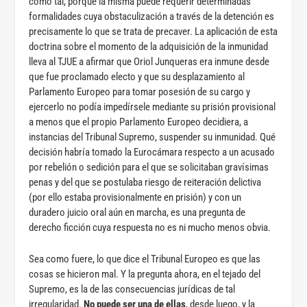
como tal, porque la misma puede requerir determinadas
formalidades cuya obstaculización a través de la detención es
precisamente lo que se trata de precaver. La aplicación de esta
doctrina sobre el momento de la adquisición de la inmunidad
lleva al TJUE a afirmar que Oriol Junqueras era inmune desde
que fue proclamado electo y que su desplazamiento al
Parlamento Europeo para tomar posesión de su cargo y
ejercerlo no podía impedírsele mediante su prisión provisional
a menos que el propio Parlamento Europeo decidiera, a
instancias del Tribunal Supremo, suspender su inmunidad. Qué
decisión habría tomado la Eurocámara respecto a un acusado
por rebelión o sedición para el que se solicitaban gravísimas
penas y del que se postulaba riesgo de reiteración delictiva
(por ello estaba provisionalmente en prisión) y con un
duradero juicio oral aún en marcha, es una pregunta de
derecho ficción cuya respuesta no es ni mucho menos obvia.
Sea como fuere, lo que dice el Tribunal Europeo es que las
cosas se hicieron mal. Y la pregunta ahora, en el tejado del
Supremo, es la de las consecuencias jurídicas de tal
irregularidad.
No puede ser una de ellas
, desde luego, y la