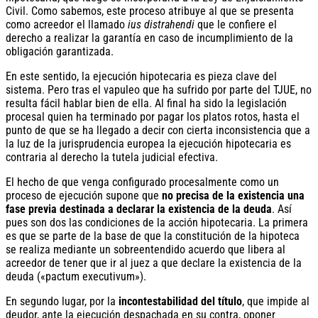
Civil. Como sabemos, este proceso atribuye al que se presenta
como acreedor el llamado
ius distrahendi
que le confiere el
derecho a realizar la garantía en caso de incumplimiento de la
obligación garantizada.
En este sentido, la ejecución hipotecaria es pieza clave del
sistema. Pero tras el vapuleo que ha sufrido por parte del TJUE, no
resulta fácil hablar bien de ella. Al final ha sido la legislación
procesal quien ha terminado por pagar los platos rotos, hasta el
punto de que se ha llegado a decir con cierta inconsistencia que a
la luz de la jurisprudencia europea la ejecución hipotecaria es
contraria al derecho la tutela judicial efectiva.
El hecho de que venga configurado procesalmente como un
proceso de ejecución supone que
no precisa de la existencia una
fase previa destinada a declarar la existencia de la deuda
. Así
pues son dos las condiciones de la acción hipotecaria. La primera
es que se parte de la base de que la constitución de la hipoteca
se realiza mediante un sobreentendido acuerdo que libera al
acreedor de tener que ir al juez a que declare la existencia de la
deuda («pactum executivum»).
En segundo lugar, por la
incontestabilidad del título
, que impide al
deudor, ante la ejecución despachada en su contra, oponer