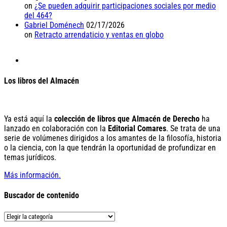
on
¿Se pueden adquirir participaciones sociales por medio
del 464?
Gabriel Doménech
02/17/2026
on
Retracto arrendaticio y ventas en globo
Los libros del Almacén
Ya está aquí la
colección de libros que Almacén de Derecho
ha
lanzado en colaboración con la
Editorial Comares
. Se trata de una
serie de volúmenes dirigidos a los amantes de la filosofía, historia
o la ciencia, con la que tendrán la oportunidad de profundizar en
temas jurídicos.
Más información.
Buscador de contenido
Buscador
de