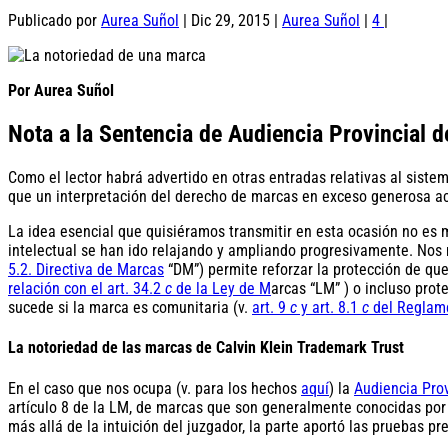
Publicado por
Aurea Suñol
|
Dic 29, 2015
|
Aurea Suñol
|
4
|
Por Aurea Suñol
Nota a la Sentencia de Audiencia Provincial 
Como el lector habrá advertido en otras entradas relativas al sis
que un interpretación del derecho de marcas en exceso generosa aca
La idea esencial que quisiéramos transmitir en esta ocasión no es
intelectual se han ido relajando y ampliando progresivamente. Nos r
5.2. D
ire
ctiva de
M
arcas
“DM”) permite reforzar la protección de que
relación con el art. 34.2
c
de la Ley de M
arcas “LM” ) o incluso prot
sucede si la marca es comunitaria (v.
art. 9
c
y art. 8.1
c
del Reglam
La notoriedad de las marcas de Calvin Klein Trademark Trust
En el caso que nos ocupa (v. para los hechos
aquí
) la
Audiencia Prov
artículo 8 de la LM, de marcas que son generalmente conocidas por e
más allá de la intuición del juzgador, la parte aportó las pruebas pr