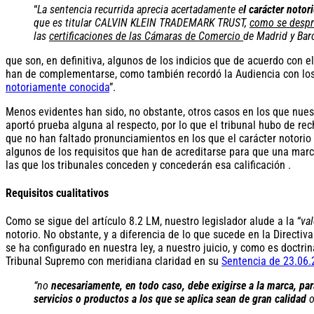
“
La sentencia recurrida aprecia acertadamente e
l carácter notor
que es titular CALVIN KLEIN TRADEMARK TRUST,
como se despr
las
certificaciones de las Cámaras de Comercio
de Madrid y Bar
que son, en definitiva, algunos de los indicios que de acuerdo con e
han de complementarse, como también recordó la Audiencia con los c
notoriamente conocida
”.
Menos evidentes han sido, no obstante, otros casos en los que nuestr
aportó prueba alguna al respecto, por lo que el tribunal hubo de rec
que no han faltado pronunciamientos en los que el carácter notorio
algunos de los requisitos que han de acreditarse para que una mar
las que los tribunales conceden y concederán esa calificación .
Requisitos cualitativos
Como se sigue del artículo 8.2 LM, nuestro legislador alude a la “
va
notorio. No obstante, y a diferencia de lo que sucede en la Directiva
se ha configurado en nuestra ley, a nuestro juicio, y como es doctri
Tribunal Supremo con meridiana claridad en su
Sentencia de 23.06
“no
necesariamente, en todo caso, debe exigirse a la marca, pa
servicios o productos a los que se aplica sean de gran calidad
o