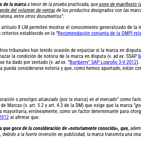
io de la marca
a tenor de la prueba practicada, que
pone de manifiesto la
ende del volumen de ventas
de los productos designados con las marcas
celona, entre otros documentos”.
l artículo 8 LM permiten mostrar el conocimiento generalizado de la ma
riterios establecido en la “
Recomendación conjunta de la OMPI relat
os tribunales han tenido ocasión de enjuiciar si la marca en disputa m
hazar la condición de notoria de la marca en disputa (v.
ad ex
. SSAP
M
 se ha dado por sentado (v.
ad ex
. “
Burrberry” SAP Logroño 3-V-2012
).
ca pueda considerarse notoria y que, como hemos apuntado, están con
loración o prestigio alcanzado
(por la marca)
en el mercado
” como fact
 de Marcas (v. art. 5.2 y art. 4.3 de la DM) que exige que la marca “
go
na mayoritaria, erróneamente, como un factor determinante para otorgar
.2012
al afirmar que:
ra que goce de la consideración de «notoriamente conocida», que,
además
, debido a la fuerte inversión en publicidad, la marca transmita una im