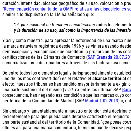
duración, intensidad, alcance geográfico de su uso, valoración o pre
“
Recomendación conjunta de la OMPI relativa a las disposiciones s
similar a lo dispuesto en la LM ha señalado que:
“
el juez nacional ha tomar en consideración t
odos los element
y la duración de su uso, así como la importancia de las inversi
Y así y como muestra, para apreciar la notoriedad de una marca nue
la marca estuviera registrada desde 1996 y se viniera usando desde
demoscópicos y económicos que acreditan la proporción de los sect
certificaciones de las Cámaras de Comercio (
SAP Granada 20.07.20
comercialización a distribuidores a través de sus facturas así como
De entre todos los elementos legal y jurisprudencialmente establec
uno de los más controvertidos) es el relativo el
alcance territorial
de
efecto, nuestros tribunales han tendido mayoritariamente a exigir, c
una parte sustancial del mismo (v.
ad. ex
entre las últimas SAP
Barc
consecuencia, han negando esa condición aquellas marcas cuyo con
periférica de la Comunidad de Madrid (SAP
Madrid 1.02.2013
) o, e
Sin embargo y lamentablemente a nuestro entender, esta doctrina co
recientemente para que pueda considerarse satisfecho el requisito 
una parte sustancial del territorio de la Comunidad, “
que puede corre
ello es así para una marca comunitaria, lo mismo puede decirse res