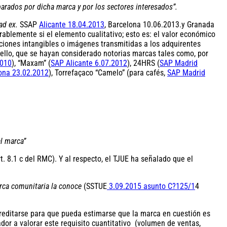
arados por dicha marca y por los sectores interesados”.
ad ex.
SSAP
Alicante 18.04.2013
, Barcelona 10.06.2013.y Granada
rablemente si el elemento cualitativo; esto es: el valor económico
taciones intangibles o imágenes transmitidas a los adquirentes
 ello, que se hayan considerado notorias marcas tales como, por
2010
), “Maxam” (
SAP Alicante 6.07.2012
), 24HRS (
SAP Madrid
ona 23.02.2012
), Torrefaçaco “Camelo” (para cafés,
SAP Madrid
al marca”
rt. 8.1 c del RMC). Y al respecto, el TJUE ha señalado que el
rca comunitaria la conoce
(SSTUE
3.09.2015 asunto C?125/1
4
reditarse para que pueda estimarse que la marca en cuestión es
dor a valorar este requisito cuantitativo (volumen de ventas,