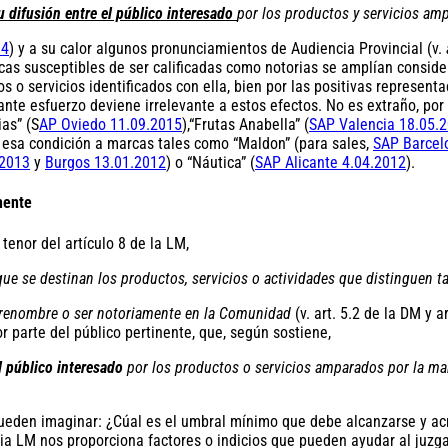
u difusión entre el público interesado
por los productos y servicios amp
14
) y a su calor algunos pronunciamientos de Audiencia Provincial (v.
cas susceptibles de ser calificadas como notorias se amplían conside
tos o servicios identificados con ella, bien por las positivas represen
nte esfuerzo deviene irrelevante a estos efectos. No es extraño, por
ias” (S
AP Oviedo 11.09.2015
),“Frutas Anabella” (
SAP Valencia 18.05.
 esa condición a marcas tales como “Maldon” (para sales,
SAP Barcel
.2013
y
Burgos 13.01.2012
) o “Náutica” (
SAP Alicante 4.04.2012
).
nente
tenor del artículo 8 de la LM,
que se destinan los productos, servicios o actividades que distinguen t
 renombre o ser notoriamente en la Comunidad
(v. art. 5.2 de la DM y a
parte del público pertinente, que, según sostiene,
l público interesado
por los productos o servicios amparados por la ma
ueden imaginar: ¿Cúal es el umbral mínimo que debe alcanzarse y ac
ia LM nos proporciona factores o indicios que pueden ayudar al juzga