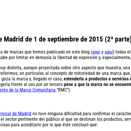
de Madrid de 1 de septiembre de 2015 (2ª parte
tema de marcas que hemos publicado en este blog
(aquí
y
aquí
) todas e
be por limitar en demasía la libertad de expresión y, especialmente
 muy distinta, aunque proyectada sobre otro aspecto que muestra, un
eferimos, en particular, al concepto de notoriedad de una marca que,
 goza la marca y, llegado el caso,
extenderla a productos o servicios 
egerla frente al uso por un tercero
pese a que la marca no se encuentr
ento de la Marca Comunitaria
“RMC”).
incial de Madrid
no tuvo ninguna dificultad para confirmar el carácter
l sector pertinente del público al que se destinan los productos, ser
ecisas para acreditarlo por lo que éste concluyó que: