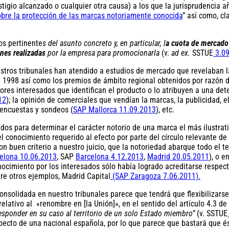
stigio alcanzado o cualquier otra causa) a los que la jurisprudencia a
obre la protección de las marcas notoriamente conocida
” así como, cl
os pertinente
s del asunto concreto y, en particular, l
a cuota de mercado 
ones realizadas
por la empresa para promocionarla
(v.
ad ex.
SSTUE
3.09
stros tribunales han atendido a estudios de mercado que revelaban la
 1998 así como los premios de ámbito regional obtenidos por razón d
ores interesados que identifican el producto o lo atribuyen a una d
12
); la opinión de comerciales que vendían la marcas, la publicidad, e
 encuestas y sondeos (
SAP Mallorca 11.09.2013
), etc.
idos para determinar el carácter notorio de una marca el más ilustra
l conocimiento requerido al efecto por parte del círculo relevante de
on buen criterio a nuestro juicio, que la notoriedad abarque todo el t
elona 10.06.2013
, SAP
Barcelona 4.12.2013
,
Madrid 20.05.2011
), o 
ocimiento por los interesados sólo había logrado acreditarse respe
ntre otros ejemplos, Madrid Capital
(SAP Zaragoza 7.06.2011).
nsolidada en nuestro tribunales parece que tendrá que flexibilizarse 
relativo al «renombre en [la Unión]», en el sentido del artículo 4.3 
sponder en su caso al territorio de un solo Estado miembro”
(v. SSTUE
pecto de una nacional española, por lo que parece que bastará que é