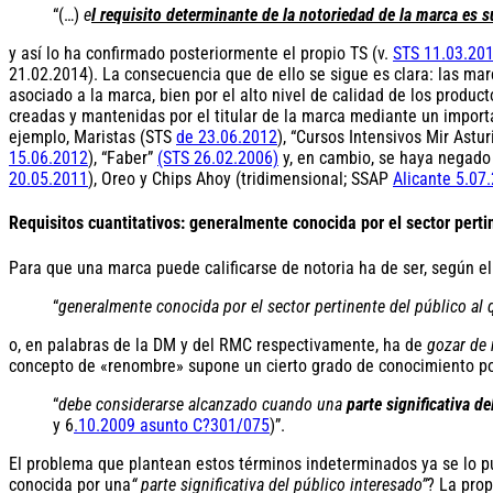
“(…)
e
l requisito determinante de la notoriedad de la marca es s
y así lo ha confirmado posteriormente el propio TS (v.
STS 11.03.20
21.02.2014). La consecuencia que de ello se sigue es clara: las mar
asociado a la marca, bien por el alto nivel de calidad de los produc
creadas y mantenidas por el titular de la marca mediante un importa
ejemplo, Maristas (STS
de 23.06.2012
), “Cursos Intensivos Mir Astur
15.06.2012
), “Faber”
(STS 26.02.2006)
y, en cambio, se haya negado
20.05.2011
), Oreo y Chips Ahoy (tridimensional; SSAP
Alicante 5.07
Requisitos cuantitativos: generalmente conocida por el sector perti
Para que una marca puede calificarse de notoria ha de ser, según el 
“
generalmente conocida por el sector pertinente del público al 
o, en palabras de la DM y del RMC respectivamente, ha de
gozar de
concepto de «renombre» supone un cierto grado de conocimiento por 
“
debe considerarse alcanzado cuando una
parte significativa de
y 6
.10.2009 asunto C?301/075
)”.
El problema que plantean estos términos indeterminados ya se lo p
conocida por una
“ parte significativa del público interesado”
? La prop