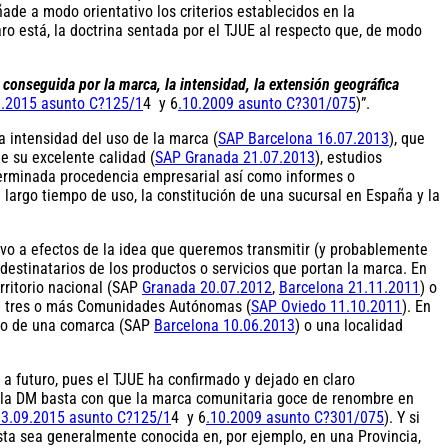
ñade a modo orientativo los criterios establecidos en la
aro está, la doctrina sentada por el TJUE al respecto que, de modo
conseguida por la marca, la intensidad, la extensión geográfica
.2015 asunto C?125/1
4 y 6
.10.2009 asunto C?301/075
)”.
 intensidad del uso de la marca (
SAP Barcelona 16.07.2013
), que
e su excelente calidad (
SAP Granada 21.07.2013
), estudios
eterminada procedencia empresarial así como informes o
l largo tiempo de uso, la constitución de una sucursal en España y la
tivo a efectos de la idea que queremos transmitir (y probablemente
 destinatarios de los productos o servicios que portan la marca. En
erritorio nacional (SAP
Granada 20.07.2012
,
Barcelona 21.11.2011
) o
en tres o más Comunidades Autónomas (
SAP Oviedo 11.10.2011
). En
cto de una comarca (SAP
Barcelona 10.06.2013
) o una localidad
a futuro, pues el TJUE ha confirmado y dejado en claro
de la DM basta con que la marca comunitaria goce de renombre en
3.09.2015 asunto C?125/1
4 y 6
.10.2009 asunto C?301/075
). Y si
sta sea generalmente conocida en, por ejemplo, en una Provincia,