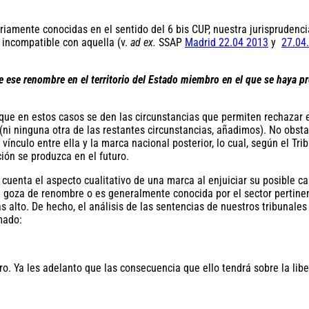
toriamente conocidas en el sentido del 6 bis CUP, nuestra jurispruden
a incompatible con aquella (v.
ad ex.
SSAP
Madrid 22.04 2013
y
27.04
de ese renombre en el territorio del Estado miembro en el que se haya pr
que en estos casos se den las circunstancias que permiten rechazar e
 (ni ninguna otra de las restantes circunstancias, añadimos). No obsta
ínculo entre ella y la marca nacional posterior, lo cual, según el Trib
ción se produzca en el futuro.
uenta el aspecto cualitativo de una marca al enjuiciar su posible car
a goza de renombre o es generalmente conocida por el sector pertinen
s alto. De hecho, el análisis de las sentencias de nuestros tribunale
mado:
ro. Ya les adelanto que las consecuencia que ello tendrá sobre la li