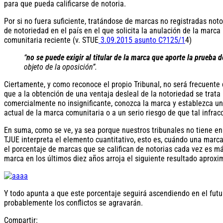
para que pueda calificarse de notoria.
Por si no fuera suficiente, tratándose de marcas no registradas no
de notoriedad en el país en el que solicita la anulación de la marc
comunitaria reciente (v. STUE
3.09.2015 asunto C?125/1
4)
“
no se puede exigir al titular de la marca que aporte la prueba 
objeto de la oposición”.
Ciertamente, y como reconoce el propio Tribunal, no será frecuente 
que a la obtención de una ventaja desleal de la notoriedad se trata
comercialmente no insignificante, conozca la marca y establezca un v
actual de la marca comunitaria o a un serio riesgo de que tal infrac
En suma, como se ve, ya sea porque nuestros tribunales no tiene en c
TJUE interpreta el elemento cuantitativo, esto es, cuándo una marc
el porcentaje de marcas que se califican de notorias cada vez es má
marca en los últimos diez años arroja el siguiente resultado aproxi
Y todo apunta a que este porcentaje seguirá ascendiendo en el futu
probablemente los conflictos se agravarán.
Compartir: