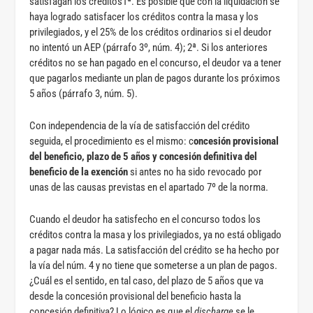
satisfagan los créditos1ª. Es posible que con la liquidación se
haya logrado satisfacer los créditos contra la masa y los
privilegiados, y el 25% de los créditos ordinarios si el deudor
no intentó un AEP (párrafo 3º, núm. 4); 2ª. Si los anteriores
créditos no se han pagado en el concurso, el deudor va a tener
que pagarlos mediante un plan de pagos durante los próximos
5 años (párrafo 3, núm. 5).
Con independencia de la vía de satisfacción del crédito
seguida, el procedimiento es el mismo: c
oncesión provisional
del beneficio, plazo de 5 años y concesión definitiva del
beneficio de la exención
si antes no ha sido revocado por
unas de las causas previstas en el apartado 7º de la norma.
Cuando el deudor ha satisfecho en el concurso todos los
créditos contra la masa y los privilegiados, ya no está obligado
a pagar nada más. La satisfacción del crédito se ha hecho por
la vía del núm. 4 y no tiene que someterse a un plan de pagos.
¿Cuál es el sentido, en tal caso, del plazo de 5 años que va
desde la concesión provisional del beneficio hasta la
concesión definitiva? Lo lógico es que el
discharge
se le