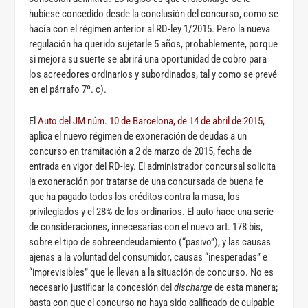
hubiese concedido desde la conclusión del concurso, como se
hacía con el régimen anterior al RD-ley 1/2015. Pero la nueva
regulación ha querido sujetarle 5 años, probablemente, porque
si mejora su suerte se abrirá una oportunidad de cobro para
los acreedores ordinarios y subordinados, tal y como se prevé
en el párrafo 7º. c).
El
Auto del JM núm. 10 de Barcelona, de 14 de abril de 2015
,
aplica el nuevo régimen de exoneración de deudas a un
concurso en tramitación a 2 de marzo de 2015, fecha de
entrada en vigor del RD-ley. El administrador concursal solicita
la exoneración por tratarse de una concursada de buena fe
que ha pagado todos los créditos contra la masa, los
privilegiados y el 28% de los ordinarios. El auto hace una serie
de consideraciones, innecesarias con el nuevo art. 178 bis,
sobre el tipo de sobreendeudamiento (“pasivo”), y las causas
ajenas a la voluntad del consumidor, causas “inesperadas” e
“imprevisibles” que le llevan a la situación de concurso. No es
necesario justificar la concesión del
discharge
de esta manera;
basta con que el concurso no haya sido calificado de culpable