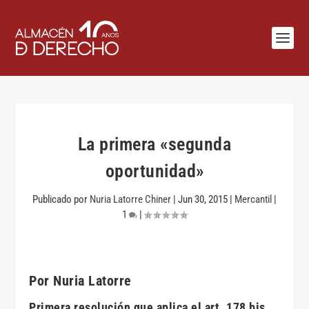
La primera «segunda
oportunidad»
Publicado por
Nuria Latorre Chiner
|
Jun 30, 2015
|
Mercantil
|
1
|
Por Nuria Latorre
Primera resolución que aplica el art. 178 bis