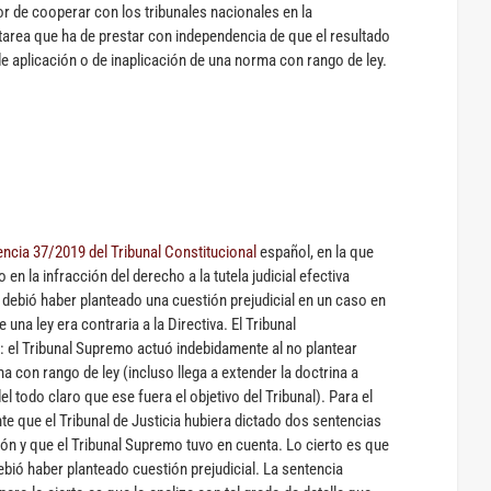
r de cooperar con los tribunales nacionales en la
 tarea que ha de prestar con independencia de que el resultado
e aplicación o de inaplicación de una norma con rango de ley.
encia 37/2019 del Tribunal Constitucional
español, en la que
 la infracción del derecho a la tutela judicial efectiva
ebió haber planteado una cuestión prejudicial en un caso en
una ley era contraria a la Directiva. El Tribunal
d: el Tribunal Supremo actuó indebidamente al no plantear
ma con rango de ley (incluso llega a extender la doctrina a
 todo claro que ese fuera el objetivo del Tribunal). Para el
nte que el Tribunal de Justicia hubiera dictado dos sentencias
ión y que el Tribunal Supremo tuvo en cuenta. Lo cierto es que
ebió haber planteado cuestión prejudicial. La sentencia