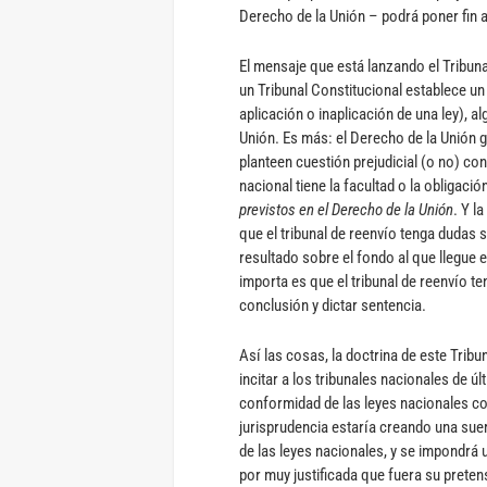
Derecho de la Unión – podrá poner fin 
El mensaje que está lanzando el Tribuna
un Tribunal Constitucional establece un
aplicación o inaplicación de una ley), a
Unión. Es más: el Derecho de la Unión g
planteen cuestión prejudicial (o no) con
nacional tiene la facultad o la obligació
previstos en el Derecho de la Unión
. Y l
que el tribunal de reenvío tenga dudas s
resultado sobre el fondo al que llegue e
importa es que el tribunal de reenvío te
conclusión y dictar sentencia.
Así las cosas, la doctrina de este Tribu
incitar a los tribunales nacionales de ú
conformidad de las leyes nacionales co
jurisprudencia estaría creando una sue
de las leyes nacionales, y se impondrá 
por muy justificada que fuera su preten