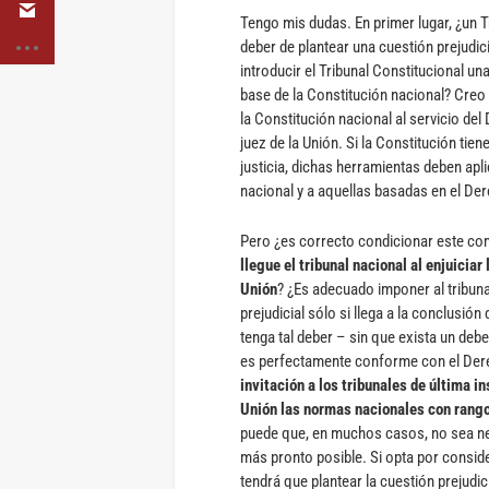
Tengo mis dudas. En primer lugar, ¿un T
deber de plantear una cuestión prejudici
introducir el Tribunal Constitucional un
base de la Constitución nacional? Creo
la Constitución nacional al servicio del
juez de la Unión. Si la Constitución ti
justicia, dichas herramientas deben apl
nacional y a aquellas basadas en el Der
Pero ¿es correcto condicionar este co
llegue el tribunal nacional al enjuicia
Unión
? ¿Es adecuado imponer al tribuna
prejudicial sólo si llega a la conclusión
tenga tal deber – sin que exista un deb
es perfectamente conforme con el Derec
invitación a los tribunales de última i
Unión las normas nacionales con rango
puede que, en muchos casos, no sea nece
más pronto posible. Si opta por conside
tendrá que plantear la cuestión prejudici