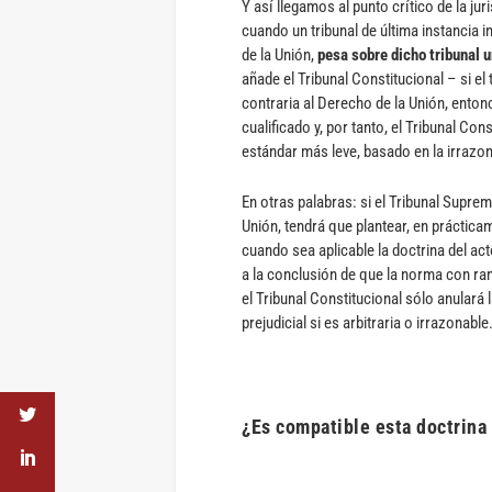
Y así llegamos al punto crítico de la ju
cuando un tribunal de última instancia 
de la Unión,
pesa sobre dicho tribunal 
añade el Tribunal Constitucional – si el 
contraria al Derecho de la Unión, entonc
cualificado y, por tanto, el Tribunal Con
estándar más leve, basado en la irrazona
En otras palabras: si el Tribunal Suprem
Unión, tendrá que plantear, en práctica
cuando sea aplicable la doctrina del act
a la conclusión de que la norma con ra
el Tribunal Constitucional sólo anulará 
prejudicial si es arbitraria o irrazonable
¿Es compatible esta doctrina