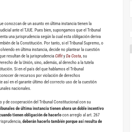
que conozcan de un asunto en última instancia tienen la
judicial ante el TJUE. Pues bien, supongamos que el Tribunal
nta una jurisprudencia según la cual esta obligación deriva
mbién de la Constitución. Por tanto, si el Tribunal Supremo, o
olviendo en última instancia, decide no plantear la cuestión
 que resultan de la jurisprudencia
Cilfit
y
Da Costa
, su
erecho de la Unión, sino, además, al derecho a la tutela
itución. Si en el país del que hablamos el Tribunal
 conocer de recursos por violación de derechos
e así en el garante último del correcto uso de la cuestión
bunales nacionales.
vo y de cooperación del Tribunal Constitucional con su
ribunales de última instancia tienen ahora un doble incentivo
 cuando tienen obligación de hacerlo
con arreglo al art. 267
urisprudencia,
deberán hacerlo
también
porque así resulta de