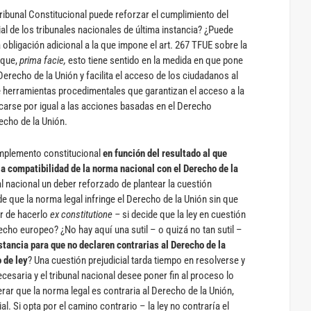
ribunal Constitucional puede reforzar el cumplimiento del
al de los tribunales nacionales de última instancia? ¿Puede
a obligación adicional a la que impone el art. 267 TFUE sobre la
 que,
prima facie,
esto tiene sentido en la medida en que pone
 Derecho de la Unión y facilita el acceso de los ciudadanos al
ene herramientas procedimentales que garantizan el acceso a la
icarse por igual a las acciones basadas en el Derecho
echo de la Unión.
mplemento constitucional
en función del resultado al que
r la compatibilidad de la norma nacional con el Derecho de la
l nacional un deber reforzado de plantear la cuestión
 de que la norma legal infringe el Derecho de la Unión sin que
er de hacerlo
ex constitutione –
si decide que la ley en cuestión
ho europeo? ¿No hay aquí una sutil – o quizá no tan sutil –
nstancia para que no declaren contrarias al Derecho de la
 de ley
? Una cuestión prejudicial tarda tiempo en resolverse y
saria y el tribunal nacional desee poner fin al proceso lo
rar que la norma legal es contraria al Derecho de la Unión,
al. Si opta por el camino contrario – la ley no contraría el