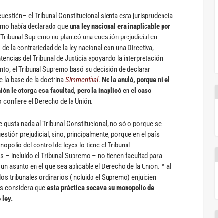
cuestión– el Tribunal Constitucional sienta esta jurisprudencia
remo había declarado que
una ley nacional era inaplicable por
l Tribunal Supremo no planteó una cuestión prejudicial en
 la contrariedad de la ley nacional con una Directiva,
encias del Tribunal de Justicia apoyando la interpretación
nto, el Tribunal Supremo basó su decisión de declarar
e la base de la doctrina
Simmenthal
.
No la anuló, porque ni el
ión le otorga esa facultad, pero la inaplicó en el caso
 confiere el Derecho de la Unión.
e gusta nada al Tribunal Constitucional, no sólo porque se
stión prejudicial, sino, principalmente, porque en el país
polio del control de leyes lo tiene el Tribunal
os – incluido el Tribunal Supremo – no tienen facultad para
 un asunto en el que sea aplicable el Derecho de la Unión. Y al
los tribunales ordinarios (incluido el Supremo) enjuicien
ues considera que
esta práctica socava su monopolio de
 ley.