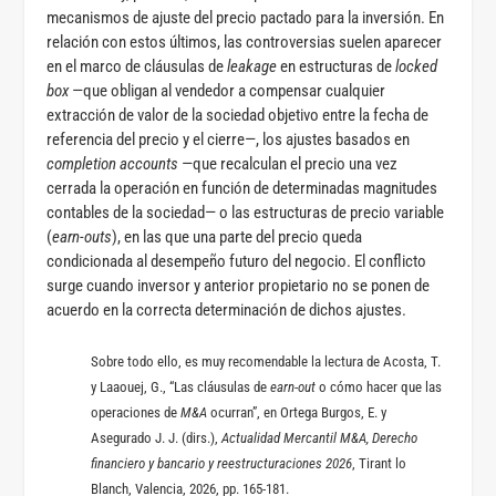
mecanismos de ajuste del precio pactado para la inversión. En
relación con estos últimos, las controversias suelen aparecer
en el marco de cláusulas de
leakage
en estructuras de
locked
box
—‍que obligan al vendedor a compensar cualquier
extracción de valor de la sociedad objetivo entre la fecha de
referencia del precio y el cierre—, los ajustes basados en
completion accounts
—que recalculan el precio una vez
cerrada la operación en función de determinadas magnitudes
contables de la sociedad— o las estructuras de precio variable
(
earn-outs
), en las que una parte del precio queda
condicionada al desempeño futuro del negocio. El conflicto
surge cuando inversor y anterior propietario no se ponen de
acuerdo en la correcta determinación de dichos ajustes.
Sobre todo ello, es muy recomendable la lectura de Acosta, T.
y Laaouej, G., “Las cláusulas de
earn-out
o cómo hacer que las
operaciones de
M&A
ocurran”, en Ortega Burgos, E. y
Asegurado J. J. (dirs.),
Actualidad Mercantil M&A, Derecho
financiero y bancario y reestructuraciones 2026
, Tirant lo
Blanch, Valencia, 2026, pp. 165-181.