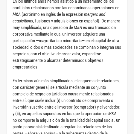
En los últimos años hemos asistido a un incremento de los
conflictos relacionados con las denominadas operaciones de
M&A
(acrónimo en inglés de la expresión
mergers and
acquisitions,
fusiones y adquisiciones en español). De manera
muy simplificada, una operación de
M&A
es una transacción
corporativa mediante la cual un inversor adquiere una
participación —mayoritaria o minoritaria— en el capital de otra
sociedad, o dos o más sociedades se combinan o integran sus
negocios, con el objetivo de crear valor, expandirse
estratégicamente o alcanzar determinados objetivos
empresariales.
En términos aún más simplificados, el esquema de relaciones,
con carácter general, se articula mediante un conjunto
complejo de negocios jurídicos causalmente relacionados
entre sí, que suele incluir (i) un contrato de compraventa o
inversión suscrito entre el inversor (comprador) y el vendedor,
y (ii), en aquellos supuestos en los que la operación de
M&A
no comporte la adquisición de la totalidad del capital social, un
pacto parasocial destinado a regular las relaciones de las
partes —ahora ya socios— y la gobernanza dentro de la