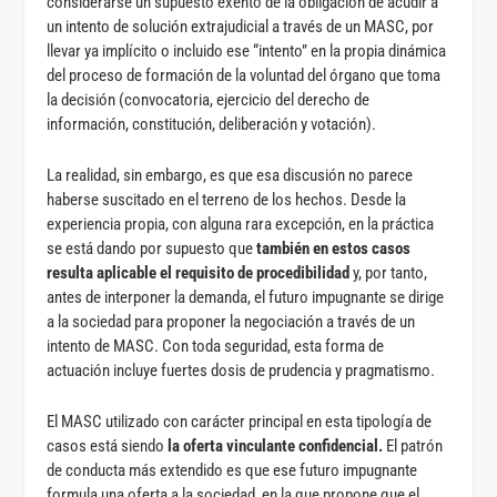
considerarse un supuesto exento de la obligación de acudir a
un intento de solución extrajudicial a través de un MASC, por
llevar ya implícito o incluido ese “intento” en la propia dinámica
del proceso de formación de la voluntad del órgano que toma
la decisión (convocatoria, ejercicio del derecho de
información, constitución, deliberación y votación).
La realidad, sin embargo, es que esa discusión no parece
haberse suscitado en el terreno de los hechos. Desde la
experiencia propia, con alguna rara excepción, en la práctica
se está dando por supuesto que
también en estos casos
resulta aplicable el requisito de procedibilidad
y, por tanto,
antes de interponer la demanda, el futuro impugnante se dirige
a la sociedad para proponer la negociación a través de un
intento de MASC. Con toda seguridad, esta forma de
actuación incluye fuertes dosis de prudencia y pragmatismo.
El MASC utilizado con carácter principal en esta tipología de
casos está siendo
la oferta vinculante confidencial.
El patrón
de conducta más extendido es que ese futuro impugnante
formula una oferta a la sociedad, en la que propone que el