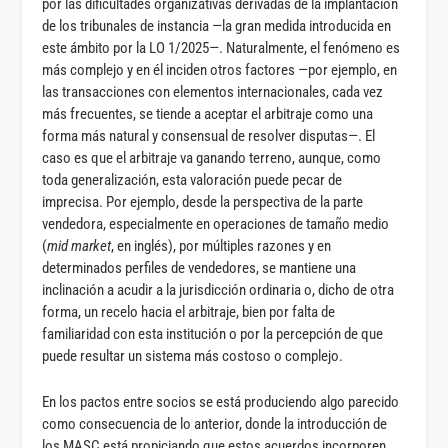
por las dificultades organizativas derivadas de la implantación
de los tribunales de instancia —la gran medida introducida en
este ámbito por la LO 1/2025—. Naturalmente, el fenómeno es
más complejo y en él inciden otros factores —por ejemplo, en
las transacciones con elementos internacionales, cada vez
más frecuentes, se tiende a aceptar el arbitraje como una
forma más natural y consensual de resolver disputas—‍. El
caso es que el arbitraje va ganando terreno, aunque, como
toda generalización, esta valoración puede pecar de
imprecisa. Por ejemplo, desde la perspectiva de la parte
vendedora, especialmente en operaciones de tamaño medio
(
mid market
, en inglés), por múltiples razones y en
determinados perfiles de vendedores, se mantiene una
inclinación a acudir a la jurisdicción ordinaria o, dicho de otra
forma, un recelo hacia el arbitraje, bien por falta de
familiaridad con esta institución o por la percepción de que
puede resultar un sistema más costoso o complejo.
En los pactos entre socios se está produciendo algo parecido
como consecuencia de lo anterior, donde la introducción de
los MASC está propiciando que estos acuerdos incorporen