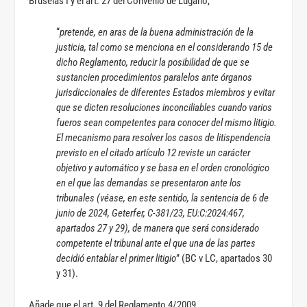
Bruselas I y el art. 27 del Convenio de Lugano,
“
pretende, en aras de la buena administración de la
justicia, tal como se menciona en el considerando 15 de
dicho Reglamento, reducir la posibilidad de que se
sustancien procedimientos paralelos ante órganos
jurisdiccionales de diferentes Estados miembros y evitar
que se dicten resoluciones inconciliables cuando varios
fueros sean competentes para conocer del mismo litigio.
El mecanismo para resolver los casos de litispendencia
previsto en el citado artículo 12 reviste un carácter
objetivo y automático y se basa en el orden cronológico
en el que las demandas se presentaron ante los
tribunales (véase, en este sentido, la sentencia de 6 de
junio de 2024, Geterfer, C-381/23, EU:C:2024:467,
apartados 27 y 29), de manera que será considerado
competente el tribunal ante el que una de las partes
decidió entablar el primer litigio
” (BC v LC, apartados 30
y 31).
Añade que el art. 9 del Reglamento 4/2009