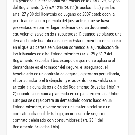
litispendencia internacional contenidas en los arts. 29, 32 y 33
del Reglamento (UE) n.º 1215/2012 (Bruselas I bis) y en los
arts. 27 y 30 del Convenio de Lugano de 2007 establecen la
prioridad de la competencia del juez ante el que se haya
presentado en primer lugar la demanda o un documento
equivalente, salvo en dos supuestos:
1)
cuando se plantee una
demanda ante los tribunales de un Estado miembro en un caso
en el que las partes se hubiesen sometido a la jurisdicción de
los tribunales de otro Estado miembro (arts. 25 y 31.2 del
Reglamento Bruselas I bis; excepción que no se aplica si el
demandante es el tomador del seguro, el asegurado, el
beneficiario de un contrato de seguro, la persona perjudicada,
el consumidor o el trabajador, y el acuerdo no es válido con
arreglo a alguna disposición del Reglamento Bruselas I bis); y
2)
cuando la demanda planteada en un país tercero a la Unión
Europea se dirija contra un demandado domiciliado en un
Estado miembro, o verse sobre una materia relativa a un
contrato individual de trabajo, un contrato de seguro o
contrato celebrado con consumidores (art. 33.1 del
Reglamento Bruselas I bis).