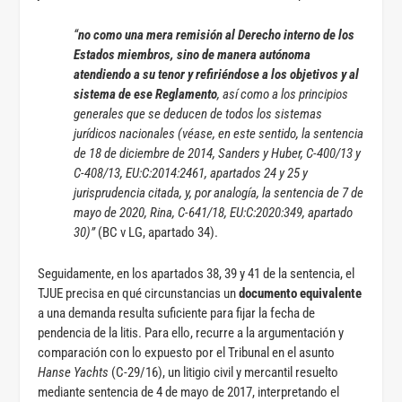
“
no como una mera remisión al Derecho interno de los
Estados miembros, sino de manera autónoma
atendiendo a su tenor y refiriéndose a los objetivos y al
sistema de ese Reglamento
, así como a los principios
generales que se deducen de todos los sistemas
jurídicos nacionales (véase, en este sentido, la sentencia
de 18 de diciembre de 2014, Sanders y Huber, C-400/13 y
C-408/13, EU:C:2014:2461, apartados 24 y 25 y
jurisprudencia citada, y, por analogía, la sentencia de 7 de
mayo de 2020, Rina, C-641/18, EU:C:2020:349, apartado
30)”
(BC v LG, apartado 34).
Seguidamente, en los apartados 38, 39 y 41 de la sentencia, el
TJUE precisa en qué circunstancias un
documento equivalente
a una demanda resulta suficiente para fijar la fecha de
pendencia de la litis. Para ello, recurre a la argumentación y
comparación con lo expuesto por el Tribunal en el asunto
Hanse Yachts
(C-29/16), un litigio civil y mercantil resuelto
mediante sentencia de 4 de mayo de 2017, interpretando el