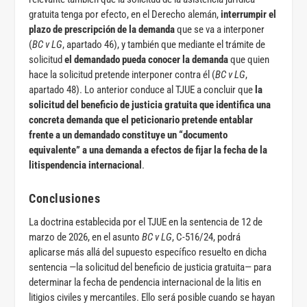
gratuita tenga por efecto, en el Derecho alemán,
interrumpir el
plazo de prescripción de la demanda
que se va a interponer
(
BC v LG
, apartado 46), y también que mediante el trámite de
solicitud
el demandado pueda conocer la demanda
que quien
hace la solicitud pretende interponer contra él (
BC v LG
,
apartado 48). Lo anterior conduce al TJUE a concluir que
la
solicitud del beneficio de justicia gratuita que identifica una
concreta demanda que el peticionario pretende entablar
frente a un demandado constituye un “documento
equivalente” a una demanda a efectos de fijar la fecha de la
litispendencia internacional
.
Conclusiones
La doctrina establecida por el TJUE en la sentencia de 12 de
marzo de 2026, en el asunto
BC v LG
, C-516/24, podrá
aplicarse más allá del supuesto específico resuelto en dicha
sentencia —la solicitud del beneficio de justicia gratuita— para
determinar la fecha de pendencia internacional de la litis en
litigios civiles y mercantiles. Ello será posible cuando se hayan