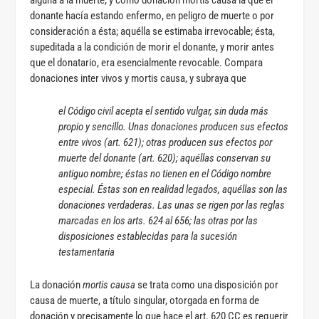
alguna a la muerte, y como donación mortis causa la que el
donante hacía estando enfermo, en peligro de muerte o por
consideración a ésta; aquélla se estimaba irrevocable; ésta,
supeditada a la condición de morir el donante, y morir antes
que el donatario, era esencialmente revocable. Compara
donaciones inter vivos y mortis causa, y subraya que
el Código civil acepta el sentido vulgar, sin duda más
propio y sencillo. Unas donaciones producen sus efectos
entre vivos (art. 621); otras producen sus efectos por
muerte del donante (art. 620); aquéllas conservan su
antiguo nombre; éstas no tienen en el Código nombre
especial. Éstas son en realidad legados, aquéllas son las
donaciones verdaderas. Las unas se rigen por las reglas
marcadas en los arts. 624 al 656; las otras por las
disposiciones establecidas para la sucesión
testamentaria
La donación
mortis causa
se trata como una disposición por
causa de muerte, a título singular, otorgada en forma de
donación y precisamente lo que hace el art. 620 CC es requerir