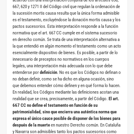
acuerdo con una interpretación conjunta de los artículos 658;
667; 620 y 1271 II del Código civil que regulan la ordenación de
la sucesión mortis causa resulta que la única forma admisible
es el testamento, excluyéndose la donación mortis causa y los
pactos sucesorios. Esta interpretación responde a la función
normativa que el art. 667 CC cumple en el sistema sucesorio
en derecho común. Se trata de una interpretación alternativa a
la que entendió en algún momento el testamento como un acto
esencialmente dispositivo de bienes. Es posible, a partir de lo
innecesario de preceptos no normativos en los cuerpos
legales, una interpretación más adecuada con lo que debe
entenderse por
definición
. No es que los Códigos no definan o
no deban definir, como se ha dicho en alguna ocasión, sino
que debemos entender cómo definen y en qué forma lo hacen.
En realidad, los Códigos mediante las definiciones acotan una
realidad que se crea, precisamente, a partir del Código.
El art.
667 CC no define el testamento en función de su
patrimonialidad, sino que encierra una auténtica norma que
expresa el único cauce posible de disponer de los bienes para
después de la muerte
en nuestro Derecho común. En Cataluña
y Navarra son admisibles tanto los pactos sucesorios como