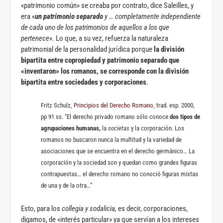
«patrimonio común» se creaba por contrato, dice Saleilles, y
era «
un patrimonio separado
y … completamente independiente
de cada uno de los patrimonios de aquellos a los que
pertenece».
Lo que, a su vez, refuerza la naturaleza
patrimonial de la personalidad jurídica porque
la división
bipartita entre copropiedad y patrimonio separado que
«inventaron» los romanos, se corresponde con la división
bipartita entre sociedades y corporaciones
.
Fritz Schulz,
Principios del Derecho Romano
, trad. esp. 2000,
pp 91 ss. “El derecho privado romano sólo conoce
dos tipos de
agrupaciones humanas,
la
societas
y la corporación. Los
romanos no buscaron nunca la multitud y la variedad de
asociaciones que se encuentra en el derecho germánico… La
corporación y la sociedad son y quedan como grandes figuras
contrapuestas… el derecho romano no conoció figuras mixtas
de una y de la otra…”
Esto, para los
collegia y sodalicia,
es decir, corporaciones,
digamos, de «interés particular» ya que servían a los intereses