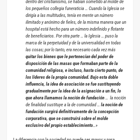
dentro del cristianismo, se habían sometido al molde de
los pequeños collegia funeraticia … Cuando la Iglesia se
dirigía a las multitudes, tenía en mente un número
ilimitado y anónimo de fieles, de la misma manera que un
hospital está hecho para un número indefinido y flotante
de beneficiarios. Por otra parte … la Iglesia … puso la
marca de la perpetuidad y de la universalidad en todas
las cosas; por lo tanto, era necesario cada vez más
quitar los bienes que le pertenecían del poder de
disposición de las masas que formaban parte de la
comunidad religiosa, e incluso, hasta cierto punto, de
los líderes de la propia comunidad. Bajo esta doble
influencia, la idea de asociación se fue sustituyendo
gradualmente por la idea de la asignación a un fin, lo
que ahora llamamos la noción de fundación
… la noción
de finalidad sustituye a la de comunidad …
la noción de
fundación surgirá definitivamente de la concepción
corporativa, que se construirá sobre el molde
exclusivo del propio establecimiento
…»
La diferencia con la sociedad no puede ser mayor y para