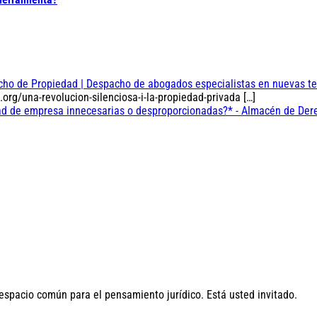
erecho de Propiedad | Despacho de abogados especialistas en nuevas t
rg/una-revolucion-silenciosa-i-la-propiedad-privada […]
ertad de empresa innecesarias o desproporcionadas?* - Almacén de Der
 espacio común para el pensamiento jurídico. Está usted invitado.