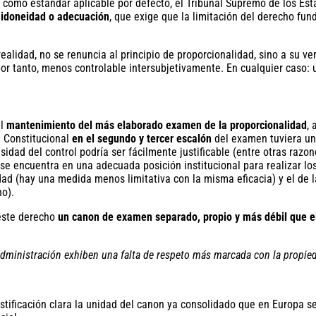
a, como estándar aplicable por defecto, el Tribunal Supremo de los Est
a idoneidad o adecuación
, que exige que la limitación del derecho fun
alidad, no se renuncia al principio de proporcionalidad, sino a su vers
 por tanto, menos controlable intersubjetivamente. En cualquier caso: 
el
mantenimiento del más elaborado examen de la proporcionalidad
,
l Constitucional
en el segundo y tercer escalón
del examen tuviera u
dad del control podría ser fácilmente justificable (entre otras razones
e encuentra en una adecuada posición institucional para realizar los 
ad (hay una medida menos limitativa con la misma eficacia) y el de l
ho).
 este derecho
un canon de examen separado, propio y más débil que el 
a Administración exhiben una falta de respeto más marcada con la propie
 justificación clara la unidad del canon ya consolidado que en Europa 