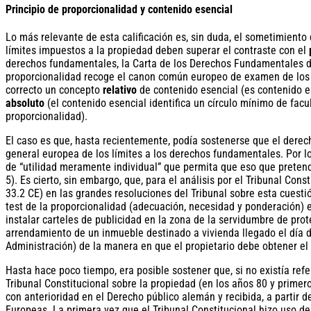
Principio de proporcionalidad y contenido esencial
Lo más relevante de esta calificación es, sin duda, el sometimiento
límites impuestos a la propiedad deben superar el contraste con el
derechos fundamentales, la Carta de los Derechos Fundamentales de 
proporcionalidad recoge el canon común europeo de examen de los 
correcto un concepto
relativo
de contenido esencial (es contenido es
absoluto
(el contenido esencial identifica un círculo mínimo de fac
proporcionalidad).
El caso es que, hasta recientemente, podía sostenerse que el derec
general europea de los límites a los derechos fundamentales. Por lo
de “utilidad meramente individual” que permita que eso que pretend
5). Es cierto, sin embargo, que, para el análisis por el Tribunal Cons
33.2 CE) en las grandes resoluciones del Tribunal sobre esta cuestió
test de la proporcionalidad (adecuación, necesidad y ponderación) es
instalar carteles de publicidad en la zona de la servidumbre de prot
arrendamiento de un inmueble destinado a vivienda llegado el día 
Administración) de la manera en que el propietario debe obtener el
Hasta hace poco tiempo, era posible sostener que, si no existía ref
Tribunal Constitucional sobre la propiedad (en los años 80 y primero
con anterioridad en el Derecho público alemán y recibida, a partir 
Europeas. La primera vez que el Tribunal Constitucional hizo uso d