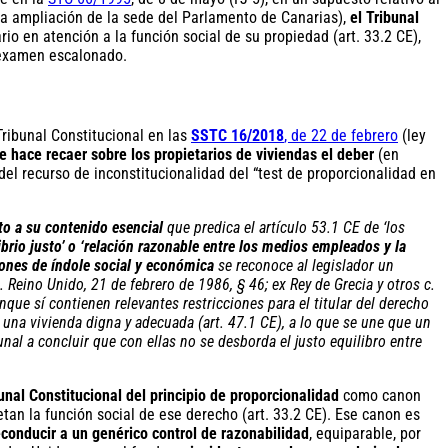
 la ampliación de la sede del Parlamento de Canarias),
el Tribunal
rio en atención a la función social de su propiedad (art. 33.2 CE),
e examen escalonado.
Tribunal Constitucional en las
SSTC 16/2018
, de 22 de febrero
(ley
 hace recaer sobre los propietarios de viviendas el deber
(en
l recurso de inconstitucionalidad del “test de proporcionalidad en
to a su contenido esencial
que predica el artículo 53.1 CE de ‘los
ibrio justo’ o ‘relación razonable entre los medios empleados y la
ones de índole social y económica
se reconoce al legislador un
 Reino Unido, 21 de febrero de 1986, § 46; ex Rey de Grecia y otros c.
que sí contienen relevantes restricciones para el titular del derecho
e una vivienda digna y adecuada (art. 47.1 CE), a lo que se une que un
al a concluir que con ellas no se desborda el justo equilibro entre
unal Constitucional del principio de proporcionalidad
como canon
tan la función social de ese derecho (art. 33.2 CE). Ese canon es
reconducir a un genérico control de razonabilidad
, equiparable, por