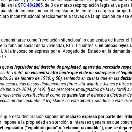
llo
, en la
STC 48/2005
, de 3 de marzo (expropiación legislativa para
puesto de imposición por el legislador de límites o cargas al propieta
declaró inconstitucional precisamente a través de la aplicación de es
de denominarse como “revolución silenciosa” lo que acaba de hacer el 
 la función social de la vivienda), FJ 7. En síntesis,
en ambas leyes se
l.
A la invocación expresa por el Abogado del Estado en la demanda de
J 7:
ia que
el legislador del derecho de propiedad, aparte del necesario respe
sente Título’,
no encuentra otro límite que el de no sobrepasar el ‘equil
ido, 21 de febrero de 1986, § 50), teniendo en cuenta que en las
decisi
consecuencias de sus disposiciones (inter alia, asuntos James y otros c.
de junio de 2004, § 149). [Los preceptos impugnados de la ley foral] aun
de relevancia constitucional como es garantizar el derecho a disfrutar d
ciación que incumbe al legislador en este ámbito, conduce a este Tribun
 de que esta declaración supone un
rechazo expreso por parte del Trib
or impone a la propiedad en atención a intereses generales que concre
 legislador (“equilibrio justo” o “relación razonable”), que se deja 