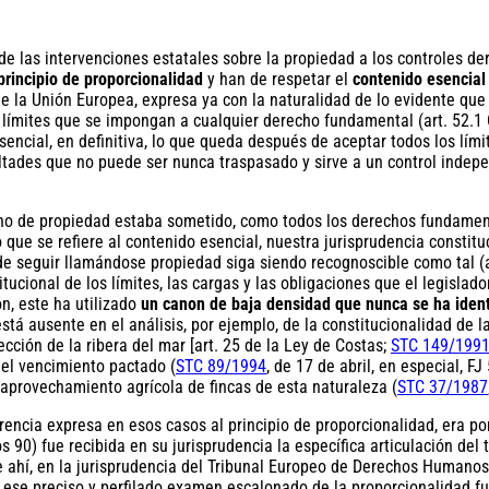
 de las intervenciones estatales sobre la propiedad a los controles 
principio de proporcionalidad
y han de respetar el
contenido esencial
la Unión Europea, expresa ya con la naturalidad de lo evidente que e
límites que se impongan a cualquier derecho fundamental (art. 52.1
encial, en definitiva, lo que queda después de aceptar todos los lím
ultades que no puede ser nunca traspasado y sirve a un control indepe
ho de propiedad estaba sometido, como todos los derechos fundamental
 que se refiere al contenido esencial, nuestra jurisprudencia constit
e seguir llamándose propiedad siga siendo recognoscible como tal (a
titucional de los límites, las cargas y las obligaciones que el legisla
n, este ha utilizado
un canon de baja densidad que nunca se ha iden
tá ausente en el análisis, por ejemplo, de la constitucionalidad de l
ección de la ribera del mar [art. 25 de la Ley de Costas;
STC 149/199
del vencimiento pactado (
STC 89/1994
, de 17 de abril, en especial, FJ
 aprovechamiento agrícola de fincas de esta naturaleza (
STC 37/1987
erencia expresa en esos casos al principio de proporcionalidad, era p
s 90) fue recibida en su jurisprudencia la específica articulación del
de ahí, en la jurisprudencia del Tribunal Europeo de Derechos Humano
e ese preciso y perfilado examen escalonado de la proporcionalidad f