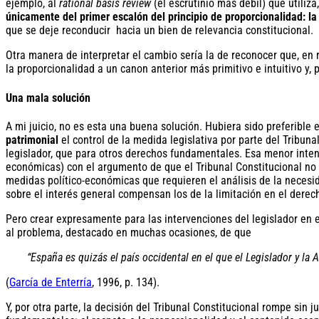
ejemplo, al
rational basis review
(el escrutinio más débil) que utiliz
únicamente del primer escalón del principio de proporcionalidad: l
que se deje reconducir hacia un bien de relevancia constitucional.
Otra manera de interpretar el cambio sería la de reconocer que, en re
la proporcionalidad a un canon anterior más primitivo e intuitivo y,
Una mala solución
A mi juicio, no es esta una buena solución. Hubiera sido preferible 
patrimonial
el control de la medida legislativa por parte del Tribuna
legislador, que para otros derechos fundamentales. Esa menor intensi
económicas) con el argumento de que el Tribunal Constitucional no s
medidas político-económicas que requieren el análisis de la necesid
sobre el interés general compensan los de la limitación en el derec
Pero crear expresamente para las intervenciones del legislador en
al problema, destacado en muchas ocasiones, de que
“España es quizás el país occidental en el que el Legislador y l
(
García de Enterría
, 1996, p. 134).
Y, por otra parte, la decisión del Tribunal Constitucional rompe sin