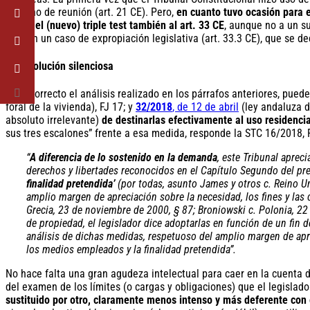
derecho de reunión (art. 21 CE). Pero,
en cuanto tuvo ocasión para e
aplicó el (nuevo) triple test también al art. 33 CE
, aunque no a un su
sino en un caso de expropiación legislativa (art. 33.3 CE), que se 
La revolución silenciosa
Si es correcto el análisis realizado en los párrafos anteriores, pue
foral de la vivienda), FJ 17; y
32/2018
, de 12 de abril
(ley andaluza de
absoluto irrelevante)
de destinarlas efectivamente al uso residencia
sus tres escalones” frente a esa medida, responde la STC 16/2018, F
“
A diferencia de lo sostenido en la demanda
, este Tribunal aprec
derechos y libertades reconocidos en el Capítulo Segundo del pre
finalidad pretendida’
(por todas, asunto James y otros c. Reino Un
amplio margen de apreciación sobre la necesidad, los fines y las 
Grecia, 23 de noviembre de 2000, § 87; Broniowski c. Polonia, 22 
de propiedad, el legislador dice adoptarlas en función de un fin 
análisis de dichas medidas, respetuoso del amplio margen de apre
los medios empleados y la finalidad pretendida”.
No hace falta una gran agudeza intelectual para caer en la cuenta
del examen de los límites (o cargas y obligaciones) que el legislad
sustituido por otro, claramente menos intenso y más deferente con el