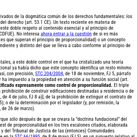
derivados de la dogmática común de los derechos fundamentales: los
del derecho (art. 53.1 CE). Un texto reciente en materia de
ste doble respeto al contenido esencial y al principio de
 CDFUE). No interesa
ahora entrar a la cuestión
de si es más
ites que superan el principio de proporcionalidad) o un concepto
ndiente y distinto del que se lleva a cabo conforme al principio de
es, a este doble control en el que ha cristalizado una teoría
ucional ya había dicho que este concepto identifica un resto mínimo
sí, con precisión,
STC 204/2004
, de 18 de noviembre, FJ 5, párrafo
dor ha impuesto a la propiedad en atención a su función social (art.
tificado expresamente como control de proporcionalidad.
El triple
a prohibición de construir edificaciones destinadas a residencia o de
1
, de 4 de julio, FJ 8 a)]; de la prohibición de extinguir el contrato de
 5); o de la determinación por el legislador (y, por remisión, la
, de 26 de marzo).
orque sólo después de que se creara la “doctrina fundacional” del
 test de proporcionalidad en los tres escalones citados, elaborada
s y del Tribunal de Justicia de las (entonces) Comunidades
ue en la
STC 66/1995
, de 8 de mayo (FJ 5), en un supuesto relativo al