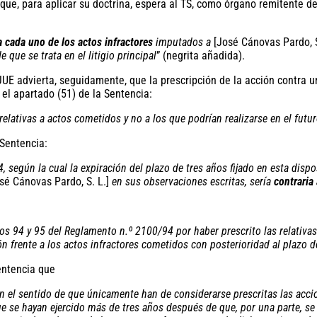
 que, para aplicar su doctrina, espera al TS, como órgano remitente d
a cada uno de los actos infractores
imputados a
[José Cánovas Pardo, S
 que se trata en el litigio principal
” (negrita añadida).
JUE advierta, seguidamente, que la prescripción de la acción contra u
el apartado (51) de la Sentencia:
relativas a actos cometidos y no a los que podrían realizarse en el futu
 Sentencia:
 según la cual la expiración del plazo de tres años fijado en esta disp
sé Cánovas Pardo, S. L.]
en sus observaciones escritas, sería
contraria 
ulos 94 y 95 del Reglamento n.º 2100/94 por haber prescrito las relativas
 frente a los actos infractores cometidos con posterioridad al plazo de 
Sentencia que
n el sentido de que únicamente han de considerarse prescritas las accio
ue se hayan ejercido más de tres años después de que, por una parte, s