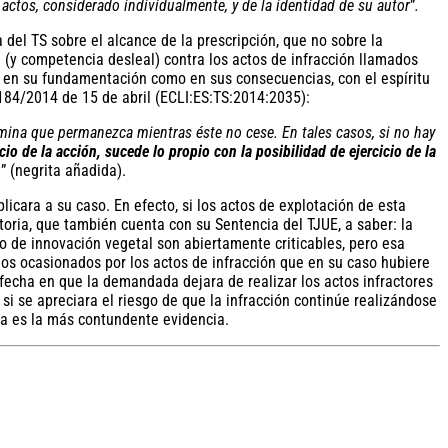
 actos, considerado individualmente, y de la identidad de su autor
”
.
 del TS sobre el alcance de la prescripción, que no sobre la
l (y competencia desleal) contra los actos de infracción llamados
to en su fundamentación como en sus consecuencias, con el espíritu
 184/2014 de 15 de abril (ECLI:ES:TS:2014:2035):
mina que permanezca mientras éste no cese. En tales casos, si no hay
icio de la acción, sucede lo propio con la posibilidad de ejercicio de la
n
” (negrita añadida).
licara a su caso. En efecto, si los actos de explotación de esta
storia, que también cuenta con su Sentencia del TJUE, a saber: la
o de innovación vegetal son abiertamente criticables, pero esa
ños ocasionados por los actos de infracción que en su caso hubiere
fecha en que la demandada dejara de realizar los actos infractores
si se apreciara el riesgo de que la infracción continúe realizándose
da es la más contundente evidencia.