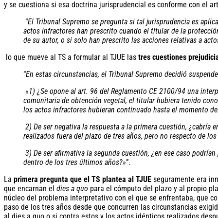
y se cuestiona si esa doctrina jurisprudencial es conforme con el a
“
El Tribunal Supremo se pregunta si tal jurisprudencia es aplica
actos infractores han prescrito cuando el titular de la protec
de su autor, o si solo han prescrito las acciones relativas a a
lo que mueve al TS a formular al TJUE las
tres cuestiones prejudici
“
En estas circunstancias, el Tribunal Supremo decidió suspender 
«1) ¿Se opone al art. 96 del Reglamento CE 2100/94 una interpr
comunitaria de obtención vegetal, el titular hubiera tenido cono
los actos infractores hubieran continuado hasta el momento del 
2) De ser negativa la respuesta a la primera cuestión, ¿cabría
realizados fuera del plazo de tres años, pero no respecto de los
3) De ser afirmativa la segunda cuestión, ¿en ese caso podrían
dentro de los tres últimos años?»
”.
La
primera pregunta que el TS plantea al TJUE
seguramente era innec
que encarnan el
dies a quo
para el cómputo del plazo y al propio pl
núcleo del problema interpretativo con el que se enfrentaba, que conc
paso de los tres años desde que concurren las circunstancias exigi
al dies a quo o si contra estos y los actos idénticos realizados des