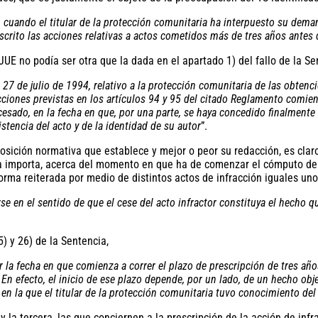
ito cuando el titular de la protección comunitaria ha interpuesto su d
rescrito las acciones relativas a actos cometidos más de tres años antes
JUE no podía ser otra que la dada en el apartado 1) del fallo de la Se
27 de julio de 1994, relativo a la protección comunitaria de las obtenci
acciones previstas en los artículos 94 y 95 del citado Reglamento comien
esado, en la fecha en que, por una parte, se haya concedido finalmente l
stencia del acto y de la identidad de su autor
”.
osición normativa que establece y mejor o peor su redacción, es claro
ra importa, acerca del momento en que ha de comenzar el cómputo del p
 forma reiterada por medio de distintos actos de infracción iguales un
e en el sentido de que el cese del acto infractor constituya el hecho qu
) y 26) de la Sentencia,
 la fecha en que comienza a correr el plazo de prescripción de tres años
En efecto, el inicio de ese plazo depende, por un lado, de un hecho obje
a en la que el titular de la protección comunitaria tuvo conocimiento del 
y la tercera, las que conciernen a la prescripción de la acción de in