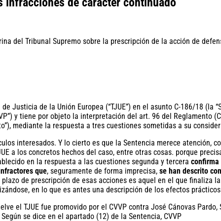
s infracciones de carácter continuado
l de Justicia de la Unión Europea (“TJUE”) en el asunto C-186/18 (la 
P”) y tiene por objeto la interpretación del art. 96 del Reglamento (C
o”), mediante la respuesta a tres cuestiones sometidas a su considera
culos interesados. Y lo cierto es que la Sentencia merece atención,
JUE a los concretos hechos del caso, entre otras cosas. porque preci
tablecido en la respuesta a las cuestiones segunda y tercera
confirma 
infractores que
, seguramente de forma imprecisa,
se han descrito co
 plazo de prescripción de esas acciones es aquel en el que finaliza l
alizándose, en lo que es antes una descripción de los efectos práctic
lve el TJUE fue promovido por el CVVP contra José Cánovas Pardo, S. 
Según se dice en el apartado (12) de la Sentencia, CVVP