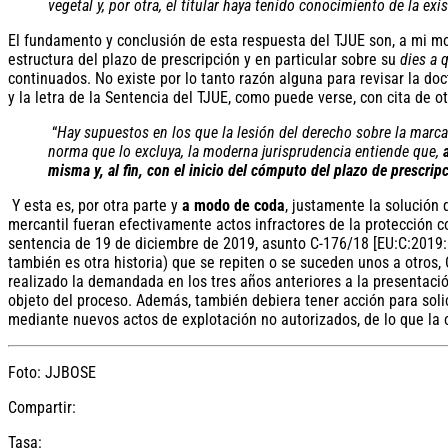
vegetal y, por otra, el titular haya tenido conocimiento de la e
El fundamento y conclusión de esta respuesta del TJUE son, a mi modo
estructura del plazo de prescripción y en particular sobre su
dies a 
continuados. No existe por lo tanto razón alguna para revisar la d
y la letra de la Sentencia del TJUE, como puede verse, con cita de 
“
Hay supuestos en los que la lesión del derecho sobre la marc
norma que lo excluya, la moderna jurisprudencia entiende que,
misma y, al fin, con el inicio del cómputo del plazo de prescrip
Y esta es, por otra parte y
a modo de coda
, justamente la solución 
mercantil fueran efectivamente actos infractores de la protección co
sentencia de 19 de diciembre de 2019, asunto C-176/18 [EU:C:2019:11
también es otra historia) que se repiten o se suceden unos a otros
realizado la demandada en los tres años anteriores a la presentaci
objeto del proceso. Además, también debiera tener acción para solic
mediante nuevos actos de explotación no autorizados, de lo que la
Foto: JJBOSE
Compartir:
Tasa: