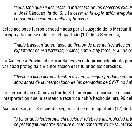
“
solicitaba que se declarase la infracción de los derechos exc
a
[José Cánovas Pardo, S. L.]
a cesar en la explotación irregula
en compensación por dicha explotación
”.
Estas acciones fueron desestimadas por el Juzgado de lo Mercantil d
arreglo a lo que se indica en el apartado (13) de la Sentencia,
“
había transcurrido un lapso de tiempo de más de tres años entre
explotador de esa variedad, a saber, como muy tarde, el 30 de 
La Audiencia Provincial de Murcia revocó este pronunciamiento por
variedad protegida sin autorización del titular de los derechos,
“
llevaba a cabo actos infractores y que, al seguir produciendo 
años antes de la interposición de las demandas de CVVP no habí
La mercantil José Cánovas Pardo, S. L. interpuso recurso de casaci
interpretación que la sentencia recurrida había hecho del art. 96 de
Así las cosas, el TS recuerda, según se dice en el apartado (17) de 
“
a tenor de la jurisprudencia nacional relativa a la propiedad in
se prolongan mientras perdure el acto constitutivo de la infrac