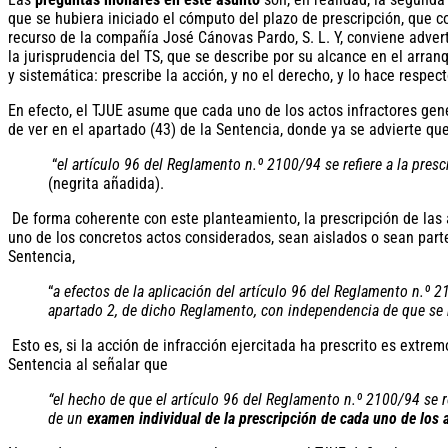
que se hubiera iniciado el cómputo del plazo de prescripción, que c
recurso de la compañía José Cánovas Pardo, S. L. Y, conviene advert
la jurisprudencia del TS, que se describe por su alcance en el arra
y sistemática: prescribe la acción, y no el derecho, y lo hace respe
En efecto, el TJUE asume que cada uno de los actos infractores gene
de ver en el apartado (43) de la Sentencia, donde ya se advierte qu
“
el artículo 96 del Reglamento n.º 2100/94 se refiere a la pres
(negrita añadida).
De forma coherente con este planteamiento, la prescripción de las
uno de los concretos actos considerados, sean aislados o sean part
Sentencia,
“
a efectos de la aplicación del artículo 96 del Reglamento n.º 
apartado 2, de dicho Reglamento, con independencia de que se r
Esto es, si la acción de infracción ejercitada ha prescrito es ext
Sentencia al señalar que
“el hecho de que el artículo 96 del Reglamento n.º 2100/94 se 
de un
examen individual de la prescripción de cada uno de los 