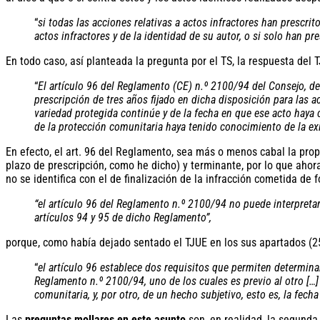
“
si todas las acciones relativas a actos infractores han prescr
actos infractores y de la identidad de su autor, o si solo han p
En todo caso, así planteada la pregunta por el TS, la respuesta del T
“
El artículo 96 del Reglamento (CE) n.º 2100/94 del Consejo, de 
prescripción de tres años fijado en dicha disposición para las 
variedad protegida continúe y de la fecha en que ese acto haya c
de la protección comunitaria haya tenido conocimiento de la exi
En efecto, el art. 96 del Reglamento, sea más o menos cabal la prop
plazo de prescripción, como he dicho) y terminante, por lo que aho
no se identifica con el de finalización de la infracción cometida de
“el artículo 96 del Reglamento n.º 2100/94 no puede interpretars
artículos 94 y 95 de dicho Reglamento”,
porque, como había dejado sentado el TJUE en los sus apartados (25
“
el artículo 96 establece dos requisitos que permiten determinar
Reglamento n.º 2100/94, uno de los cuales es previo al otro […] 
comunitaria, y, por otro, de un hecho subjetivo, esto es, la fech
Las
preguntas mollares en este asunto
son, en realidad, la segunda 