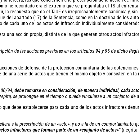
omo he recordado era el extremo que se preguntaba el TS al enfrentars
ir, la respuesta que da el TJUE es irreprochablemente canónica y, si
nque del apartado (17) de la Sentencia, como en la doctrina de los au
cto de cada uno de los actos de infracción individualmente considerado
ra una acción propia, distinta de la que generan otros actos infractor
e
cripción de las acciones previstas en los artículos 94 y 95 de dicho Regl
 acciones de defensa de la protección comunitaria de las obtencione
e de una serie de actos que tienen el mismo objeto y consisten en la 
2100/94,
debe tomarse en consideración, de manera individual, cada acto
epita, se prolongue en el tiempo o pueda vincularse a un conjunto de 
remo que debe establecerse para cada uno de los actos infractores de
refiera a la prescripción de un «acto», y no a la de un comportamiento 
actos infractores que forman parte de un «conjunto de actos»
”
(negrita