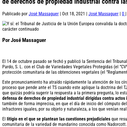
de derechos de propiedad industrial contra la
Publicado por
José Massaguer
|
Oct 18, 2021
|
José Massaguer
|
0
|
Por José Massaguer
El 14 de octubre pasado se fechó y publicó la Sentencia del Tribuna
Pardo, S. L. con el Club de Variedades Vegetales Protegidas (el “CVV
protección comunitaria de las obtenciones vegetales (el “Reglament
Este pronunciamiento ha atraído rápidamente la atención de los cír
proceso que pende ante el TS cuando este aplique la doctrina del T
que quizás podría sugerir la respuesta a la primera pregunta, lo es
defensa de derechos de propiedad industrial dirigidas contra actos 
también de forma imprecisa, en que el día de inicio del cómputo del
infractores iguales, por su objeto y naturaleza, a los que venían re
El
litigio en el que se plantean las cuestiones prejudiciales
que resue
comunitaria de la variedad de mandarino conocida como Nadorcott. 