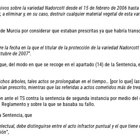
lusivos sobre la variedad Nadorcott desde el 15 de febrero de 2006 has
r, a eliminar y, en su caso, destruir cualquier material vegetal de esta 
e Murcia por considerar que estaban prescritas ya que habría transcu
 la fecha en la que el titular de la protección de la variedad Nadorcott
octubre de 2007
”
.
que, del modo en que se recoge en el apartado (14) de la Sentencia,
dichos árboles, tales actos se prolongaban en el tiempo…
[por lo que]
las
an prescrito, mientras que las referidas a actos cometidos más de tres
ón ante el TS contra la sentencia de segunda instancia por medio del
l Reglamento y sobre la que se basaba su fallo.
la Sentencia, que
telectual, debe distinguirse entre el acto infractor puntual y el que tien
ción
”,