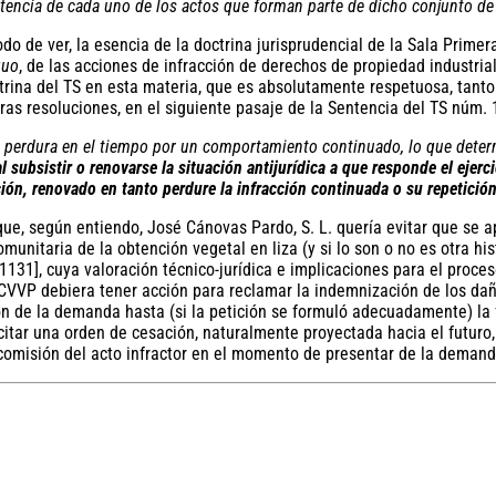
xistencia de cada uno de los actos que forman parte de dicho conjunto de
 de ver, la esencia de la doctrina jurisprudencial de la Sala Primera
quo
, de las acciones de infracción de derechos de propiedad industria
octrina del TS en esta materia, que es absolutamente respetuosa, tan
otras resoluciones, en el siguiente pasaje de la Sentencia del TS núm.
a perdura en el tiempo por un comportamiento continuado, lo que deter
al subsistir o renovarse la situación antijurídica a que responde el ejerc
ción, renovado en tanto perdure la infracción continuada o su repetició
que, según entiendo, José Cánovas Pardo, S. L. quería evitar que se ap
munitaria de la obtención vegetal en liza (y si lo son o no es otra hi
31], cuya valoración técnico-jurídica e implicaciones para el proces
, CVVP debiera tener acción para reclamar la indemnización de los da
ón de la demanda hasta (si la petición se formuló adecuadamente) la 
itar una orden de cesación, naturalmente proyectada hacia el futuro, 
 comisión del acto infractor en el momento de presentar de la deman