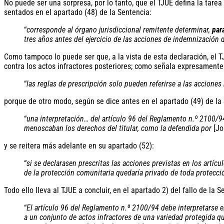
No puede ser una sorpresa, por lo tanto, que el TJUE defina la tarea
sentados en el apartado (48) de la Sentencia:
“
corresponde al órgano jurisdiccional remitente determinar,
par
tres años antes del ejercicio de las acciones de indemnización de
Como tampoco lo puede ser que, a la vista de esta declaración, el T
contra los actos infractores posteriores; como señala expresamente 
“
las reglas de prescripción solo pueden referirse a las acciones 
porque de otro modo, según se dice antes en el apartado (49) de la
“
una interpretación… del artículo 96 del Reglamento n.º 2100/94,
menoscaban los derechos del titular, como la defendida por
[Jo
y se reitera más adelante en su apartado (52):
“
si se declarasen prescritas las acciones previstas en los artíc
de la protección comunitaria quedaría privado de toda protección
Todo ello lleva al TJUE a concluir, en el apartado 2) del fallo de la 
“
El artículo 96 del Reglamento n.
º 2100/94 debe interpretarse e
a un conjunto de actos infractores de una variedad protegida q