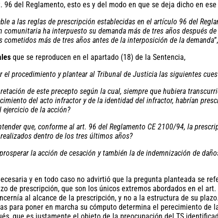
rt. 96 del Reglamento, esto es y del modo en que se deja dicho en es
ble a las reglas de prescripción establecidas en el artículo 96 del Regla
ción comunitaria ha interpuesto su demanda más de tres años después de 
ctos cometidos más de tres años antes de la interposición de la demanda
”,
ales
que se reproducen en el apartado (18) de la Sentencia,
el procedimiento y plantear al Tribunal de Justicia las siguientes cues
etación de este precepto según la cual, siempre que hubiera transcurri
cimiento del acto infractor y de la identidad del infractor, habrían pres
ejercicio de la acción?
 entender que, conforme al art. 96 del Reglamento CE 2100/94, la prescr
 realizados dentro de los tres últimos años?
 prosperar la acción de cesación y también la de indemnización de daño
esaria y en todo caso no advirtió que la pregunta planteada se referí
azo de prescripción, que son los únicos extremos abordados en el art
ernía al alcance de la prescripción, y no a la estructura de su plazo.
das para poner en marcha su cómputo determina el perecimiento de la 
pués, que es justamente el objeto de la preocupación del TS identific