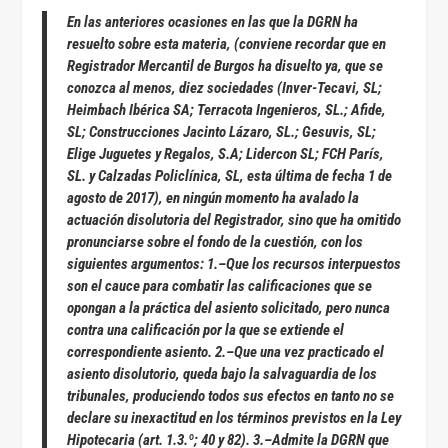
En las anteriores ocasiones en las que la DGRN ha
resuelto sobre esta materia, (conviene recordar que en
Registrador Mercantil de Burgos ha disuelto ya, que se
conozca al menos, diez sociedades (Inver-Tecavi, SL;
Heimbach Ibérica SA; Terracota Ingenieros, SL.; Afide,
SL; Construcciones Jacinto Lázaro, SL.; Gesuvis, SL;
Elige Juguetes y Regalos, S.A; Lidercon SL; FCH París,
SL. y Calzadas Policlínica, SL, esta última de fecha 1 de
agosto de 2017), en ningún momento ha avalado la
actuación disolutoria del Registrador, sino que ha omitido
pronunciarse sobre el fondo de la cuestión, con los
siguientes argumentos: 1.–Que los recursos interpuestos
son el cauce para combatir las calificaciones que se
opongan a la práctica del asiento solicitado, pero nunca
contra una calificación por la que se extiende el
correspondiente asiento. 2.–Que una vez practicado el
asiento disolutorio, queda bajo la salvaguardia de los
tribunales, produciendo todos sus efectos en tanto no se
declare su inexactitud en los términos previstos en la Ley
Hipotecaria (art. 1.3.º; 40 y 82). 3.–Admite la DGRN que