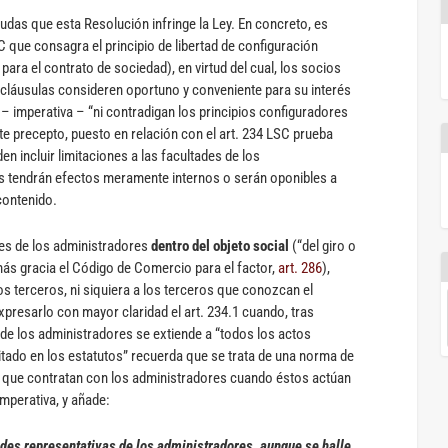
dudas que esta Resolución infringe la Ley. En concreto, es
SC que consagra el principio de libertad de configuración
 para el contrato de sociedad), en virtud del cual, los socios
s cláusulas consideren oportuno y conveniente para su interés
 – imperativa – “ni contradigan los principios configuradores
ste precepto, puesto en relación con el art. 234 LSC prueba
n incluir limitaciones a las facultades de los
es tendrán efectos meramente internos o serán oponibles a
contenido.
ades de los administradores
dentro del objeto social
(“del giro o
más gracia el Código de Comercio para el factor,
art. 286
),
os terceros, ni siquiera a los terceros que conozcan el
presarlo con mayor claridad el art. 234.1 cuando, tras
 de los administradores se extiende a “todos los actos
itado en los estatutos” recuerda que se trata de una norma de
os que contratan con los administradores cuando éstos actúan
imperativa, y añade:
ades representativas de los administradores, aunque se halle