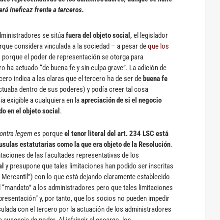
erá ineficaz frente a terceros.
dministradores se sitúa
fuera del objeto social,
el legislador
orque considera vinculada a la sociedad – a pesar de
que los
s
porque el poder de representación se otorga para
ero ha actuado “de buena fe y sin culpa grave”. La adición de
ero indica a las claras que el tercero ha de ser de
buena fe
ctuaba dentro de sus poderes) y podía creer tal cosa
a exigible a cualquiera en la
apreciación de si el negocio
o en el objeto social
.
ontra legem
es porque
el tenor literal del art. 234 LSC está
áusulas estatutarias como la que era objeto de la Resolución
.
imitaciones de las facultades representativas de los
al
y presupone que tales limitaciones han podido ser inscritas
ro Mercantil”) con lo que está dejando claramente establecido
el “mandato” a los administradores pero que tales limitaciones
presentación” y, por tanto, que los socios no pueden impedir
ulada con el tercero por la actuación de los administradores
ausencia de poder. Al infringir el encargo, los