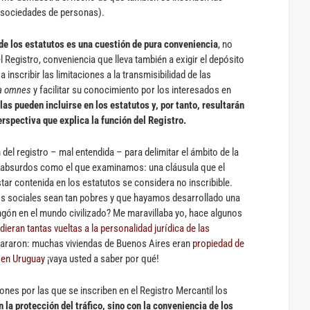
s sociedades de personas).
de los estatutos es una cuestión de pura conveniencia
, no
 Registro, conveniencia que lleva también a exigir el depósito
a inscribir las limitaciones a la transmisibilidad de las
a omnes
y facilitar su conocimiento por los interesados en
as pueden incluirse en los estatutos y, por tanto, resultarán
erspectiva que explica la función del Registro.
del registro – mal entendida – para delimitar el ámbito de la
dos absurdos como el que examinamos: una cláusula que el
ar contenida en los estatutos se considera no inscribible.
s sociales sean tan pobres y que hayamos desarrollado una
ngón en el mundo civilizado? Me maravillaba yo, hace algunos
dieran tantas vueltas a la personalidad jurídica de las
clararon: muchas viviendas de Buenos Aires eran
propiedad de
 en Uruguay
¡vaya usted a saber por qué!
nes por las que se inscriben en el Registro Mercantil los
 la protección del tráfico, sino con la conveniencia de los