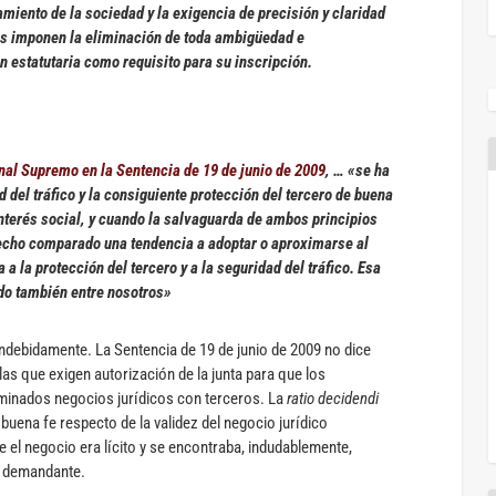
amiento de la sociedad y la exigencia de precisión y claridad
es
imponen la eliminación de toda ambigüedad e
n estatutaria como requisito para su inscripción
.
nal Supremo en la Sentencia de 19 de junio de 2009
, … «se ha
d del tráfico y la consiguiente protección del tercero de buena
interés social, y cuando la salvaguarda de ambos principios
recho comparado una tendencia a adoptar o aproximarse al
 la protección del tercero y a la seguridad del tráfico. Esa
do también entre nosotros»
ndebidamente. La Sentencia de 19 de junio de 2009 no dice
las que exigen autorización de la junta para que los
minados negocios jurídicos con terceros. La
ratio decidendi
 buena fe respecto de la validez del negocio jurídico
 el negocio era lícito y se encontraba, indudablemente,
a demandante.