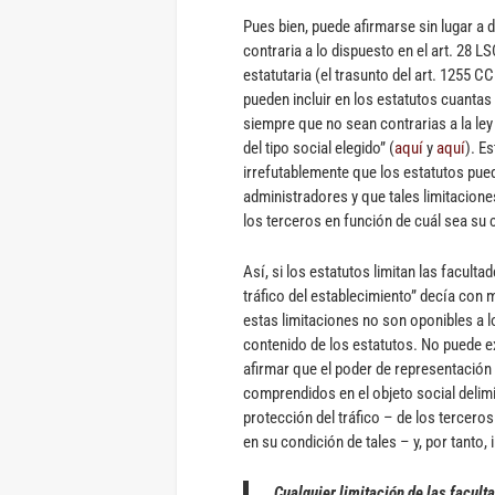
Pues bien, puede afirmarse sin lugar a 
contraria a lo dispuesto en el art. 28 L
estatutaria (el trasunto del art. 1255 CC
pueden incluir en los estatutos cuanta
siempre que no sean contrarias a la ley
del tipo social elegido” (
aquí
y
aquí
). E
irrefutablemente que los estatutos puede
administradores y que tales limitacion
los terceros en función de cuál sea su 
Así, si los estatutos limitan las facult
tráfico del establecimiento” decía con 
estas limitaciones no son oponibles a l
contenido de los estatutos. No puede ex
afirmar que el poder de representación
comprendidos en el objeto social delim
protección del tráfico – de los tercer
en su condición de tales – y, por tanto, 
Cualquier limitación de las facult