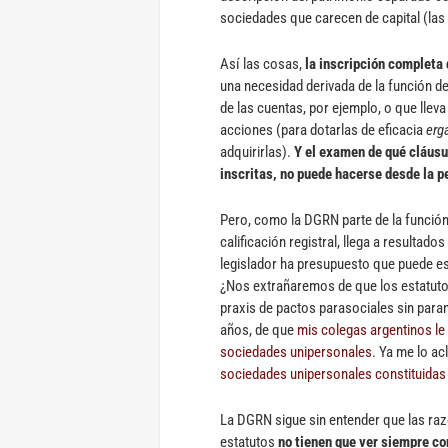
sociedades que carecen de capital (la
Así las cosas,
la inscripción completa 
una necesidad derivada de la función del
de las cuentas, por ejemplo, o que lleva 
acciones (para dotarlas de eficacia
erg
adquirirlas).
Y el examen de qué cláusul
inscritas, no puede hacerse desde la p
Pero, como la DGRN parte de la función 
calificación registral, llega a resulta
legislador ha presupuesto que puede est
¿Nos extrañaremos de que los estatuto
praxis de pactos parasociales sin para
años, de que
mis colegas argentinos le 
sociedades unipersonales
. Ya me lo a
sociedades unipersonales constituidas
La DGRN sigue sin entender que las razo
estatutos
no tienen que ver siempre con