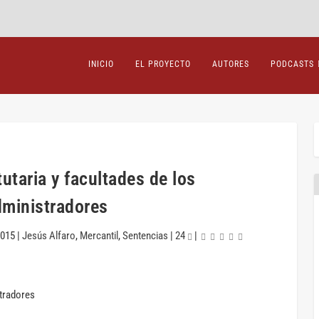
INICIO
EL PROYECTO
AUTORES
PODCASTS
tutaria y facultades de los
dministradores
2015
|
Jesús Alfaro
,
Mercantil
,
Sentencias
|
24
|