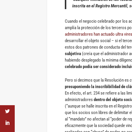
inscrita en el Registro Mercantil, s
Cuando el negocio celebrado por los a
amplía la protección de los terceros p
administradores han actuado ultra vire
desarrollar el objeto social – si el terc
estos dos patrones de conducta del terc
subjetiva
(creía que el administrador a
habiendo desplegado la mínima diligenci
celebrado podía ser considerado incluid
Pero si decimos que la Resolución es
c
presuponiendo la inscribibilidad de cl
En efecto, el art. 234 se refiere a las l
administradores
dentro del objeto soci
(“aunque se halle inscrita en el Regist
que los socios son libres de delimitar 
al “mandato” no afectan al “poder de re
eficazmente que la sociedad quede vinc
realizadas con “abuso” de poder, no con 