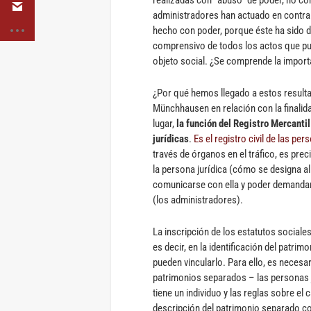
administradores han actuado en contra d
hecho con poder, porque éste ha sido d
comprensivo de todos los actos que p
objeto social. ¿Se comprende la import
¿Por qué hemos llegado a estos resul
Münchhausen en relación con la finalid
lugar,
la función del Registro Mercanti
jurídicas
.
Es el registro civil de las per
través de órganos en el tráfico, es pre
la persona jurídica (cómo se designa a
comunicarse con ella y poder demandar
(los administradores).
La inscripción de los estatutos sociales
es decir, en la identificación del patrim
pueden vincularlo. Para ello, es necesar
patrimonios separados – las personas ju
tiene un individuo y las reglas sobre el
descripción del patrimonio separado c