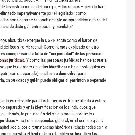
e las instrucciones del principal – los socios – pero lo han
elimitado imperativamente por el legislador como
uedan considerarse razonablemente comprendidos dentro del
ancia de distinguir entre poder y mandato?
tados absurdos? Porque la DGRN actúa como el barón de
ad del Registro Mercantil. Como hemos explicado en otro
l es «compensar» la falta de “corporeidad” de las personas
sonas jurídicas
. Y como las personas jurídicas han de actuar a
ciso que los terceros puedan
identificar
a bajo coste quién es
l patrimonio separado); cuál es su
domicilio
(para
la, en su caso) y
quién puede obligar al patrimonio separado
 sólo es relevante para los terceros en lo que afecta a éstos,
onio separado y en la identificación de los individuos que
io, además, la publicación del objeto social porque los
rídicas – no tienen capacidad general, en el sentido que la
 capital social por circunstancias históricas relacionadas con la
omo demuestra el hecho de que también se inscriben las