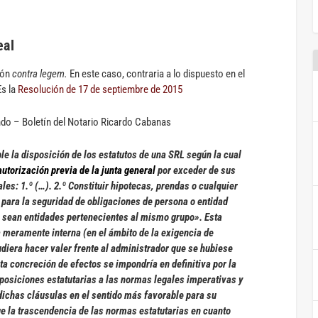
eal
ión
contra legem.
En este caso, contraria a lo dispuesto en el
Es la
Resolución de 17 de septiembre de 2015
do – Boletín del Notario Ricardo Cabanas
“debe decidirse si es o no inscribible la disposición de los estatutos de una SRL según la cual
utorización previa de la junta general
por exceder de sus
ales: 1.º (…). 2.º
Constituir hipotecas, prendas o cualquier
) para la seguridad de obligaciones de persona o entidad
e sean entidades pertenecientes al mismo grupo
». Esta
a meramente interna (en el ámbito de la exigencia de
diera hacer valer frente al administrador que se hubiese
ta concreción de efectos se impondría en definitiva por la
posiciones estatutarias a las normas legales imperativas y
 dichas cláusulas en el sentido más favorable para su
ue la trascendencia de las normas estatutarias en cuanto