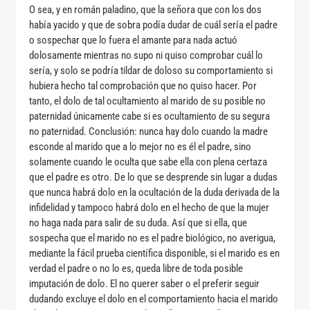
O sea, y en román paladino, que la señora que con los dos
había yacido y que de sobra podía dudar de cuál sería el padre
o sospechar que lo fuera el amante para nada actuó
dolosamente mientras no supo ni quiso comprobar cuál lo
sería, y solo se podría tildar de doloso su comportamiento si
hubiera hecho tal comprobación que no quiso hacer. Por
tanto, el dolo de tal ocultamiento al marido de su posible no
paternidad únicamente cabe si es ocultamiento de su segura
no paternidad. Conclusión: nunca hay dolo cuando la madre
esconde al marido que a lo mejor no es él el padre, sino
solamente cuando le oculta que sabe ella con plena certaza
que el padre es otro. De lo que se desprende sin lugar a dudas
que nunca habrá dolo en la ocultación de la duda derivada de la
infidelidad y tampoco habrá dolo en el hecho de que la mujer
no haga nada para salir de su duda. Así que si ella, que
sospecha que el marido no es el padre biológico, no averigua,
mediante la fácil prueba científica disponible, si el marido es en
verdad el padre o no lo es, queda libre de toda posible
imputación de dolo. El no querer saber o el preferir seguir
dudando excluye el dolo en el comportamiento hacia el marido