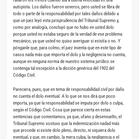
fallaron los frenos cuando iba a buena velocidad en una
autopista. Los daños fueron severos, pero usted se libra de
todo o parte de la responsabilidad por tales daños debido a
que un juez leyó esta jurisprudencia del Tribunal Supremo y,
como por analogía, concluyó que no hubo en usted dolo
porque usted no estaba seguro de la verdad de ese problema
mecánico, ya que usted no quiso averiguar si existía o no. Y
pónganle que, para colmo, el juez inventa que en este tipo de
casos nada más que importa el dolo y la negligencia no cuenta,
aunque en ninguna norma de nuestro sistema jurídico se
contenga tal excepción a la dicción genérica del 1902 del
Código Civil.
Pareciera, pues, que en tema de responsabilidad civil por daño
no cuenta el dolo eventual. A lo que se nos dirá que poco
importa, ya que la responsabilidad se imputa por dolo o culpa,
según el Código Civil. Cosa que parece cierta en estas
sentencias que comentamos, ya que, ufano y desenvuelto, el
Tribunal Supremo sostuvo que la indemnización nadad más
que procede si existe dolo pleno, directo, ni siquiera dolo
eventual, y que, en cambio, la mera culpa, la negligencia o el