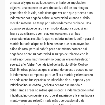
o material y que se aplique, como criterio de imputación
objetiva, una especie de versión castiza del de los riesgos
generales de la vida, nada tiene que ver con que proceda o no
indemnizar por engaño sobre la paternidad, cuando el daño
moral o material se tenga por adecuadamente probado. Una
cosa no se sigue de la otra en modo alguno, ya que, si así
fuera y quisiéramos ver relación lógica entre ambas
circunstancias, resultaría que no cabría indemnización para el
marido burlado al que se le hizo pensar que eran suyos los
niños de otro, pero sí cabría para ese mismo hombre así
engañado sobre su paternidad si su tipo de relación con la
madre no fuera matrimonial y no concurriera en tal relación
ese extraño “deber” de fidelidad del artículo 68 del Código
Civil. En otras palabras, que si al marido en esos casos no se
le indemniza o compensa porque él era marido y el embarazo
en sede ajena fue ejercicio de infidelidad de su esposa y por
infidelidad no se cotiza, ¿debería pensar ese marido o
deberíamos creer nosotros que sí cabría indemnización si tal
infidelidad no concurriera porque el engañado y la engañadora
mantuvieron una relación nada más que ocasional o de