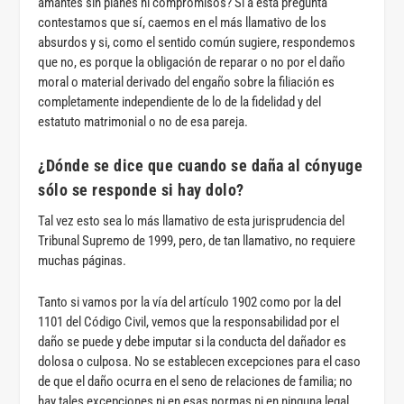
amantes sin planes ni compromisos? Si a esta pregunta
contestamos que sí, caemos en el más llamativo de los
absurdos y si, como el sentido común sugiere, respondemos
que no, es porque la obligación de reparar o no por el daño
moral o material derivado del engaño sobre la filiación es
completamente independiente de lo de la fidelidad y del
estatuto matrimonial o no de esa pareja.
¿Dónde se dice que cuando se daña al cónyuge
sólo se responde si hay dolo?
Tal vez esto sea lo más llamativo de esta jurisprudencia del
Tribunal Supremo de 1999, pero, de tan llamativo, no requiere
muchas páginas.
Tanto si vamos por la vía del artículo 1902 como por la del
1101 del Código Civil, vemos que la responsabilidad por el
daño se puede y debe imputar si la conducta del dañador es
dolosa o culposa. No se establecen excepciones para el caso
de que el daño ocurra en el seno de relaciones de familia; no
hay tales excepciones ni en esas normas ni en ninguna legal