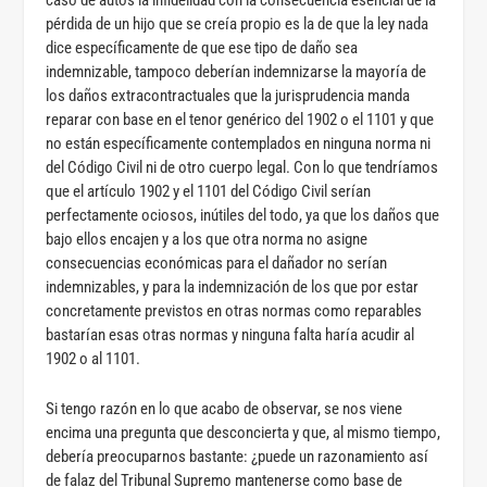
caso de autos la infidelidad con la consecuencia esencial de la
pérdida de un hijo que se creía propio es la de que la ley nada
dice específicamente de que ese tipo de daño sea
indemnizable, tampoco deberían indemnizarse la mayoría de
los daños extracontractuales que la jurisprudencia manda
reparar con base en el tenor genérico del 1902 o el 1101 y que
no están específicamente contemplados en ninguna norma ni
del Código Civil ni de otro cuerpo legal. Con lo que tendríamos
que el artículo 1902 y el 1101 del Código Civil serían
perfectamente ociosos, inútiles del todo, ya que los daños que
bajo ellos encajen y a los que otra norma no asigne
consecuencias económicas para el dañador no serían
indemnizables, y para la indemnización de los que por estar
concretamente previstos en otras normas como reparables
bastarían esas otras normas y ninguna falta haría acudir al
1902 o al 1101.
Si tengo razón en lo que acabo de observar, se nos viene
encima una pregunta que desconcierta y que, al mismo tiempo,
debería preocuparnos bastante: ¿puede un razonamiento así
de falaz del Tribunal Supremo mantenerse como base de