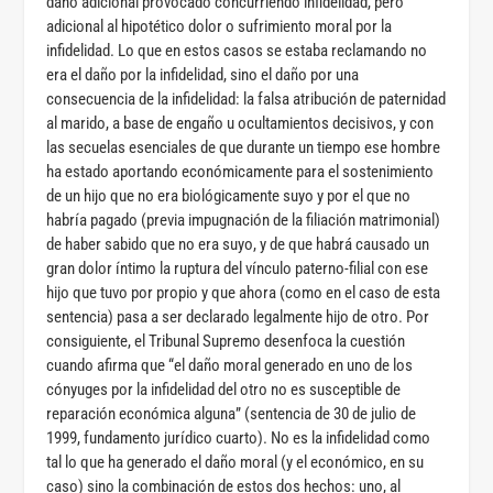
daño adicional provocado concurriendo infidelidad, pero
adicional al hipotético dolor o sufrimiento moral por la
infidelidad. Lo que en estos casos se estaba reclamando no
era el daño por la infidelidad, sino el daño por una
consecuencia de la infidelidad: la falsa atribución de paternidad
al marido, a base de engaño u ocultamientos decisivos, y con
las secuelas esenciales de que durante un tiempo ese hombre
ha estado aportando económicamente para el sostenimiento
de un hijo que no era biológicamente suyo y por el que no
habría pagado (previa impugnación de la filiación matrimonial)
de haber sabido que no era suyo, y de que habrá causado un
gran dolor íntimo la ruptura del vínculo paterno-filial con ese
hijo que tuvo por propio y que ahora (como en el caso de esta
sentencia) pasa a ser declarado legalmente hijo de otro. Por
consiguiente, el Tribunal Supremo desenfoca la cuestión
cuando afirma que “el daño moral generado en uno de los
cónyuges por la infidelidad del otro no es susceptible de
reparación económica alguna” (sentencia de 30 de julio de
1999, fundamento jurídico cuarto). No es la infidelidad como
tal lo que ha generado el daño moral (y el económico, en su
caso) sino la combinación de estos dos hechos: uno, al