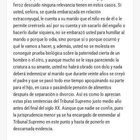
feroz descuido ninguna relevancia tienen en estos casos. Si
usted, señora, se queda embarazada en relación
extraconyugal, le cuenta a su marido que el niño es de él o le
permite creérselo así por su cuenta y sin sacarlo del engaño o
hacerlo dudar siquiera, no se embarazó usted para humillar al
marido o porque lo odia, sino porque sí o porque ocurrió y
qué le vamos a hacer, y, además, usted no se molesta en
conseguir prueba biológica sobre la paternidad cierta de un
hombre o el otro, y aunque mucho se le vaya pareciendo la
criatura a su amante, usted no habrá obrado con dolo y nada
deberá indemnizar al marido que durante veinte años se creyó
el padre y que se pasó todo ese tiempo apoquinando su parte
para el hijo, en casa o pasándole pensión de alimentos
después de separación o divorcio. Así es como lo aprecian
estas pías sentencias del Tribunal Supremo justo medio año
antes del final del siglo XX. Aunque que nadie se confíe, pues
la jurisprudencia menor ya se ha encargado de enmendar al
Tribunal Supremo en este punto y hasta de ponerlo en
descarnada evidencia.