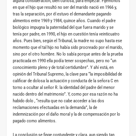
alguna consideración, bien curiosa, para empezar. Fijémonos
en que el hijo que resultó no ser del marido nació en 1966 y,
tras la separación, por él estuvo el demandante pagando
alimentos entre 1969 y 1984, quince años. Cuando el padre
biológico impugna la paternidad del que fuera marido y se
tenía por padre, en 1990, el hijo en cuestión tenía veinticuatro
años. Pues bien, según el Tribunal, la madre no supo hasta ese
momento que el tal hijo no había sido procreado por el marido,
sino por el otro hombre. No lo sabía porque antes de la prueba
practicada en 1990 ella podía tener sospechas, pero no “un
conocimiento pleno y de total certidumbre”. Y ahí está, en
opinión del Tribunal Supremo, la clave para “la imposibilidad de
calificar de dolosa la actuación y conducta de la señora C en
torno a ocultar al señor R. la identidad del padre del menor
nacido dentro del matrimonio”. Y, como por esa razón no ha
habido dolo , “resulta que no cabe acceder a las dos
reclamaciones efectuadas en la demanda”, la de
indemnización por el daño moral y la de compensación por lo
pagado como alimentos.
La conclusión se finge contundente y clara, aun siendo tan