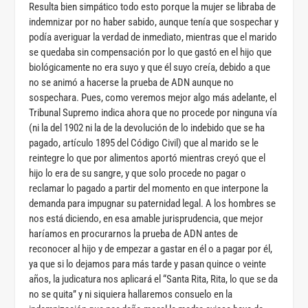
Resulta bien simpático todo esto porque la mujer se libraba de
indemnizar por no haber sabido, aunque tenía que sospechar y
podía averiguar la verdad de inmediato, mientras que el marido
se quedaba sin compensación por lo que gastó en el hijo que
biológicamente no era suyo y que él suyo creía, debido a que
no se animó a hacerse la prueba de ADN aunque no
sospechara. Pues, como veremos mejor algo más adelante, el
Tribunal Supremo indica ahora que no procede por ninguna vía
(ni la del 1902 ni la de la devolución de lo indebido que se ha
pagado, artículo 1895 del Código Civil) que al marido se le
reintegre lo que por alimentos aportó mientras creyó que el
hijo lo era de su sangre, y que solo procede no pagar o
reclamar lo pagado a partir del momento en que interpone la
demanda para impugnar su paternidad legal. A los hombres se
nos está diciendo, en esa amable jurisprudencia, que mejor
haríamos en procurarnos la prueba de ADN antes de
reconocer al hijo y de empezar a gastar en él o a pagar por él,
ya que si lo dejamos para más tarde y pasan quince o veinte
años, la judicatura nos aplicará el “Santa Rita, Rita, lo que se da
no se quita” y ni siquiera hallaremos consuelo en la