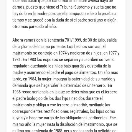
indemnización que por daño moral la madre aviesa haya de
darnos, puesto que viene el Tribunal Supremo y suelta que no
hay dolo en la madre porque ella tampoco se hizo la prueba a
tiempo y se quedó con la duda de si el padre será uno o algún
otro más parecido al niño.
Ahora vamos con la sentencia 701/1999, de 30 de julio, salida
de la pluma del mismo ponente. Los hechos son así. El
matrimonio se contrajo en 1974 y nacieron dos hijos, en 1977 y
1981. En 1983 los esposos se separan y suscriben convenio
regulador, quedando los hijos bajo guarda y custodia de la
madre y asumiendo el padre el pago de alimentos. Un año más
tarde, en 1984, la mujer impugna la paternidad de su marido y
demanda que se haga valer la paternidad de un tercero. En
1986 recae sentencia en la que se determina que es el tercero
el padre biológico de los dos hijos nacidos durante el
matrimonio y obliga a ese tercero a inscribir, mediante las
correspondientes rectificaciones registrales, los hijos como
suyos y a hacerse cargo de las obligaciones pertinentes. Ese
mismo año la mujer insta la disolución del matrimonio, que se
estima por sentencia de 1988, pero rechazando la petición del