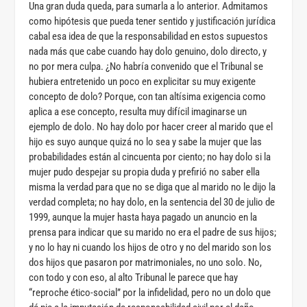
Una gran duda queda, para sumarla a lo anterior. Admitamos
como hipótesis que pueda tener sentido y justificación jurídica
cabal esa idea de que la responsabilidad en estos supuestos
nada más que cabe cuando hay dolo genuino, dolo directo, y
no por mera culpa. ¿No habría convenido que el Tribunal se
hubiera entretenido un poco en explicitar su muy exigente
concepto de dolo? Porque, con tan altísima exigencia como
aplica a ese concepto, resulta muy difícil imaginarse un
ejemplo de dolo. No hay dolo por hacer creer al marido que el
hijo es suyo aunque quizá no lo sea y sabe la mujer que las
probabilidades están al cincuenta por ciento; no hay dolo si la
mujer pudo despejar su propia duda y prefirió no saber ella
misma la verdad para que no se diga que al marido no le dijo la
verdad completa; no hay dolo, en la sentencia del 30 de julio de
1999, aunque la mujer hasta haya pagado un anuncio en la
prensa para indicar que su marido no era el padre de sus hijos;
y no lo hay ni cuando los hijos de otro y no del marido son los
dos hijos que pasaron por matrimoniales, no uno solo. No,
con todo y con eso, al alto Tribunal le parece que hay
“reproche ético-social” por la infidelidad, pero no un dolo que