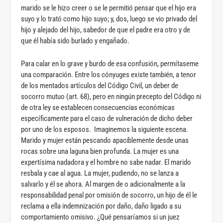
marido se le hizo creer o se le permitió pensar que el hijo era
suyo y lo trató como hijo suyo; y, dos, luego se vio privado del
hijo y alejado del hijo, sabedor de que el padre era otro y de
que él había sido burlado y engañado.
Para calar en lo grave y burdo de esa confusión, permítaseme
una comparación. Entre los cónyuges existe también, a tenor
de los mentados artículos del Código Civil, un deber de
socorro mutuo (art. 68), pero en ningún precepto del Código ni
de otra ley se establecen consecuencias económicas
específicamente para el caso de vulneración de dicho deber
por uno de los esposos. Imaginemos la siguiente escena.
Marido y mujer están pescando apaciblemente desde unas
rocas sobre una laguna bien profunda. La mujer es una
expertísima nadadora y el hombre no sabe nadar. El marido
resbala y cae al agua. La mujer, pudiendo, no se lanza a
salvarlo y él se ahora. Al margen de o adicionalmente a la
responsabilidad penal por omisión de socorro, un hijo de él le
reclama a ella indemnización por daño, daño ligado a su
comportamiento omisivo. ¿Qué pensaríamos si un juez