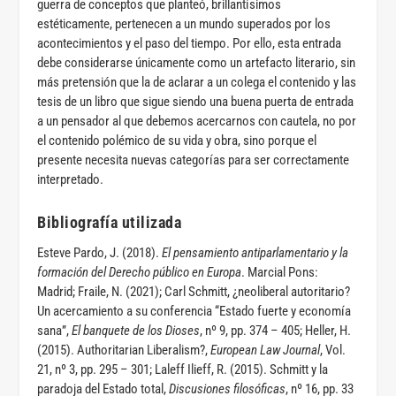
guerra de conceptos que planteó, brillantísimos
estéticamente, pertenecen a un mundo superados por los
acontecimientos y el paso del tiempo. Por ello, esta entrada
debe considerarse únicamente como un artefacto literario, sin
más pretensión que la de aclarar a un colega el contenido y las
tesis de un libro que sigue siendo una buena puerta de entrada
a un pensador al que debemos acercarnos con cautela, no por
el contenido polémico de su vida y obra, sino porque el
presente necesita nuevas categorías para ser correctamente
interpretado.
Bibliografía utilizada
Esteve Pardo, J. (2018).
El pensamiento antiparlamentario y la
formación del Derecho público en Europa
. Marcial Pons:
Madrid; Fraile, N. (2021); Carl Schmitt, ¿neoliberal autoritario?
Un acercamiento a su conferencia “Estado fuerte y economía
sana”,
El banquete de los Dioses
, nº 9, pp. 374 – 405; Heller, H.
(2015). Authoritarian Liberalism?,
European Law Journal
, Vol.
21, nº 3, pp. 295 – 301; Laleff Ilieff, R. (2015). Schmitt y la
paradoja del Estado total,
Discusiones filosóficas
, nº 16, pp. 33