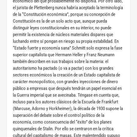
económico del que probablemente no disponía. Por otro lado,
el jurista de Plettenberg nunca habría aceptado la terminología
de la “Constitución económica”, porque su concepción de
Constitución es la de un solo acto que, aunque pueda
distinguir leyes constitucionales en su interior, no puede
permitir la existencia de núcleos materiales dispares que
luchando entre sí pongan en riesgo su propia estabilidad. En
“Estado fuerte y economía sana” Schmitt solo expresa la fase
superior capitalista que Hermann Heller y Franz Neumann
también describen en sus trabajos sobre la materia: el
autoritarismo ha pactado (o va a pactar) con los grandes
sectores económicos la creación de un Estado capitalista de
carácter monopolístico, con grandes inyecciones de dinero
público a empresas que después tendrán un papel esencial en
la Guerra imperial que se avecinaba. Téngase en cuenta que,
incluso para los autores clásicos de la Escuela de Frankfurt
(Marcuse, Adorno y Horkheimer), la década de 1930 supone la
superación del debate sobre el control político de la
economía, como consecuencia del “éxito” de los planes
quinquenales de Stalin. Por ello se centraron en la crítica
cultural del capitalismo de masas. Este malentendido supuso