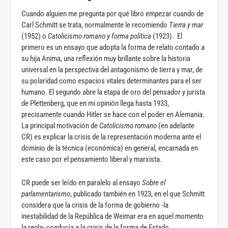
Cuando alguien me pregunta por qué libro empezar cuando de
Carl Schmitt se trata, normalmente le recomiendo
Tierra y mar
(1952) o
Catolicismo romano y forma política
(1923). El
primero es un ensayo que adopta la forma de relato contado a
su hija Anima, una reflexión muy brillante sobre la historia
universal en la perspectiva del antagonismo de tierra y mar, de
su polaridad como espacios vitales determinantes para el ser
humano. El segundo abre la etapa de oro del pensador y jurista
de Plettenberg, que en mi opinión llega hasta 1933,
precisamente cuando Hitler se hace con el poder en Alemania.
La principal motivación de
Catolicismo romano
(en adelante
CR) es explicar la crisis de la representación moderna ante el
dominio de la técnica (económica) en general, encarnada en
este caso por el pensamiento liberal y marxista.
CR puede ser leído en paralelo al ensayo
Sobre el
parlamentarismo
, publicado también en 1923, en el que Schmitt
considera que la crisis de la forma de gobierno -la
inestabilidad de la República de Weimar era en aquel momento
la regla- conducía a la crisis de la forma de Estado