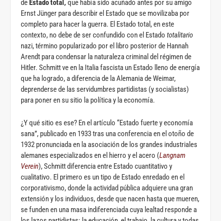
de
Estado total,
que había sido acuñado antes por su amigo
Ernst Jünger para describir el Estado que se movilizaba por
completo para hacer la guerra. El Estado total, en este
contexto, no debe de ser confundido con el Estado
totalitario
nazi, término popularizado por el libro posterior de Hannah
Arendt para condensar la naturaleza criminal del régimen de
Hitler. Schmitt ve en la Italia fascista un Estado lleno de energía
que ha logrado, a diferencia de la Alemania de Weimar,
deprenderse de las servidumbres partidistas (y socialistas)
para poner en su sitio la política y la economía.
¿Y qué sitio es ese? En el artículo “Estado fuerte y economía
sana”, publicado en 1933 tras una conferencia en el otoño de
1932 pronunciada en la asociación de los grandes industriales
alemanes especializados en el hierro y el acero (
Langnam
Verein
), Schmitt diferencia entre Estado cuantitativo y
cualitativo. El primero es un tipo de Estado enredado en el
corporativismo, donde la actividad pública adquiere una gran
extensión y los individuos, desde que nacen hasta que mueren,
se funden en una masa indiferenciada cuya lealtad responde a
los lazos partidistas: la educación, el trabajo, la cultura y todas