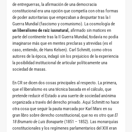
de entreguerras, la afirmación de una democracia
constitucional era una opción que competía con otras formas
de poder autoritarias que empezaban a despuntar tras la I
Guerra Mundial (fascismo y comunismo). La cosmología de
un liberalismo de raíz iusnatural,
afirmado sin matices en
parte del continente tras la II Guerra Mundial,
t
odavía no podía
imaginarse más que en mentes preclaras y atrevidas (es el
caso, entiendo, de Hans Kelsen). Carl Schmitt, como otros
autores de la época, indagó sin los prejuicios de la experiencia
la posibilidad institucional de articular políticamente una
sociedad de masas.
En CR se dicen dos cosas principales al respecto. La primera,
que el liberalismo es una técnica basada en el cálculo, que
pretende reducir el Estado a una suerte de sociedad anónima
organizada a través del derecho privado. Aquí Schmitt no hace
otra cosa que seguir la pauta marcada por Karl Marx en su
gran libro sobre derecho constitucional, que no es otro que
El
18 Brumario de Luis Bonaparte
(1851 – 1852). Las monarquías
constitucionales y los regímenes parlamentarios del XIX eran