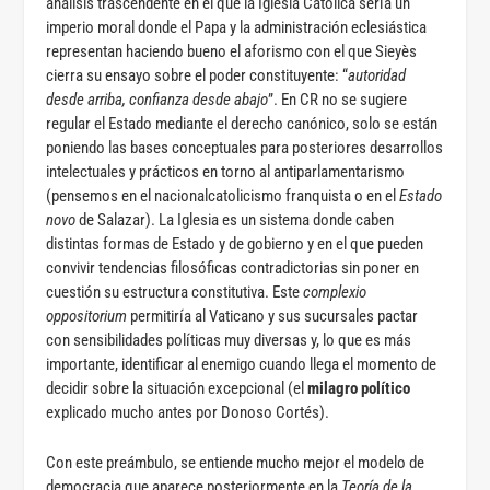
análisis trascendente en el que la Iglesia Católica sería un
imperio moral donde el Papa y la administración eclesiástica
representan haciendo bueno el aforismo con el que Sieyès
cierra su ensayo sobre el poder constituyente: “
autoridad
desde arriba, confianza desde abajo
”. En CR no se sugiere
regular el Estado mediante el derecho canónico, solo se están
poniendo las bases conceptuales para posteriores desarrollos
intelectuales y prácticos en torno al antiparlamentarismo
(pensemos en el nacionalcatolicismo franquista o en el
Estado
novo
de Salazar). La Iglesia es un sistema donde caben
distintas formas de Estado y de gobierno y en el que pueden
convivir tendencias filosóficas contradictorias sin poner en
cuestión su estructura constitutiva. Este
complexio
oppositorium
permitiría al Vaticano y sus sucursales pactar
con sensibilidades políticas muy diversas y, lo que es más
importante, identificar al enemigo cuando llega el momento de
decidir sobre la situación excepcional (el
milagro político
explicado mucho antes por Donoso Cortés).
Con este preámbulo, se entiende mucho mejor el modelo de
democracia que aparece posteriormente en la
Teoría de la