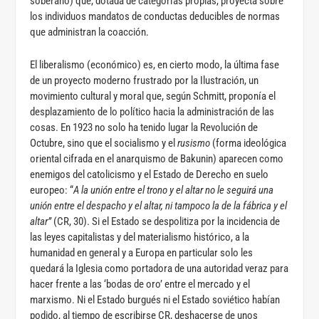
soberano) que, dotada de categorías propias, proyecta sobre
los individuos mandatos de conductas deducibles de normas
que administran la coacción.
El liberalismo (económico) es, en cierto modo, la última fase
de un proyecto moderno frustrado por la Ilustración, un
movimiento cultural y moral que, según Schmitt, proponía el
desplazamiento de lo político hacia la administración de las
cosas. En 1923 no solo ha tenido lugar la Revolución de
Octubre, sino que el socialismo y el
rusismo
(forma ideológica
oriental cifrada en el anarquismo de Bakunin) aparecen como
enemigos del catolicismo y el Estado de Derecho en suelo
europeo: “
A la unión entre el trono y el altar no le seguirá una
unión entre el despacho y el altar, ni tampoco la de la fábrica y el
altar”
(CR, 30). Si el Estado se despolitiza por la incidencia de
las leyes capitalistas y del materialismo histórico, a la
humanidad en general y a Europa en particular solo les
quedará la Iglesia como portadora de una autoridad veraz para
hacer frente a las ‘bodas de oro’ entre el mercado y el
marxismo. Ni el Estado burgués ni el Estado soviético habían
podido, al tiempo de escribirse CR, deshacerse de unos