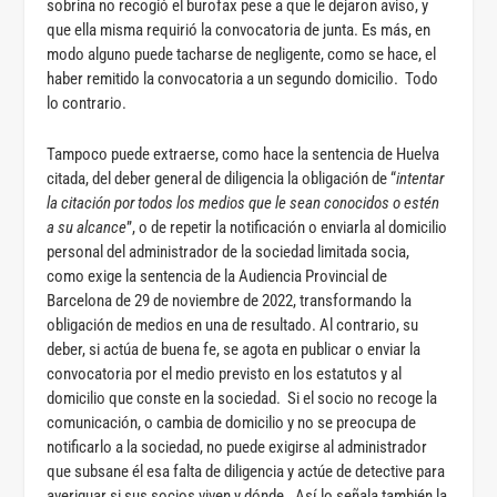
sobrina no recogió el burofax pese a que le dejaron aviso, y
que ella misma requirió la convocatoria de junta. Es más, en
modo alguno puede tacharse de negligente, como se hace, el
haber remitido la convocatoria a un segundo domicilio. Todo
lo contrario.
Tampoco puede extraerse, como hace la sentencia de Huelva
citada, del deber general de diligencia la obligación de “
intentar
la citación por todos los medios que le sean conocidos o estén
a su alcance
”, o de repetir la notificación o enviarla al domicilio
personal del administrador de la sociedad limitada socia,
como exige la sentencia de la Audiencia Provincial de
Barcelona de 29 de noviembre de 2022, transformando la
obligación de medios en una de resultado. Al contrario, su
deber, si actúa de buena fe, se agota en publicar o enviar la
convocatoria por el medio previsto en los estatutos y al
domicilio que conste en la sociedad. Si el socio no recoge la
comunicación, o cambia de domicilio y no se preocupa de
notificarlo a la sociedad, no puede exigirse al administrador
que subsane él esa falta de diligencia y actúe de detective para
averiguar si sus socios viven y dónde. Así lo señala también la