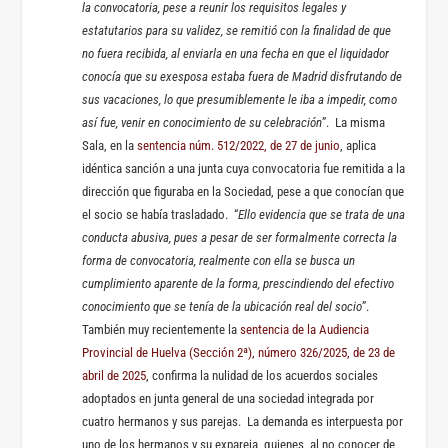
la convocatoria, pese a reunir los requisitos legales y
estatutarios para su validez, se remitió con la finalidad de que
no fuera recibida, al enviarla en una fecha en que el liquidador
conocía que su exesposa estaba fuera de Madrid disfrutando de
sus vacaciones, lo que presumiblemente le iba a impedir, como
así fue, venir en conocimiento de su celebración
”. La misma
Sala, en la
sentencia núm. 512/2022, de 27 de junio
, aplica
idéntica sanción a una junta cuya convocatoria fue remitida a la
dirección que figuraba en la Sociedad, pese a que conocían que
el socio se había trasladado. “
Ello evidencia que se trata de una
conducta abusiva, pues a pesar de ser formalmente correcta la
forma de convocatoria, realmente con ella se busca un
cumplimiento aparente de la forma, prescindiendo del efectivo
conocimiento que se tenía de la ubicación real del socio
”.
También muy recientemente la
sentencia de la Audiencia
Provincial de Huelva (Sección 2ª), número 326/2025, de 23 de
abril de 2025
, confirma la nulidad de los acuerdos sociales
adoptados en junta general de una sociedad integrada por
cuatro hermanos y sus parejas. La demanda es interpuesta por
uno de los hermanos y su expareja, quienes, al no conocer de