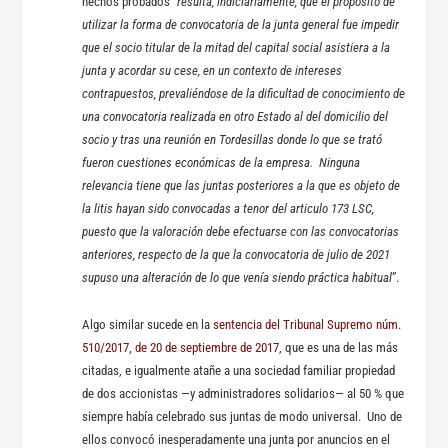
hechos probados “
resulta, indiciariamente, que el propósito de
utilizar la forma de convocatoria de la junta general fue impedir
que el socio titular de la mitad del capital social asistiera a la
junta y acordar su cese, en un contexto de intereses
contrapuestos, prevaliéndose de la dificultad de conocimiento de
una convocatoria realizada en otro Estado al del domicilio del
socio y tras una reunión en Tordesillas donde lo que se trató
fueron cuestiones económicas de la empresa. Ninguna
relevancia tiene que las juntas posteriores a la que es objeto de
la litis hayan sido convocadas a tenor del articulo 173 LSC,
puesto que la valoración debe efectuarse con las convocatorias
anteriores, respecto de la que la convocatoria de julio de 2021
supuso una alteración de lo que venía siendo práctica habitual
”.
Algo similar sucede en la
sentencia del Tribunal Supremo núm.
510/2017, de 20 de septiembre de 2017
, que es una de las más
citadas, e igualmente atañe a una sociedad familiar propiedad
de dos accionistas —y administradores solidarios— al 50 % que
siempre había celebrado sus juntas de modo universal. Uno de
ellos convocó inesperadamente una junta por anuncios en el