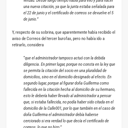
verdad. Desde luego tiempo había para ello y para hacer
una nueva citación, ya que la junta estaba señalada para
el 22 de junio y el certificado de correos se devuelve el 5
de junio.”
Y, respecto de su sobrina, que aparentemente había recibido el
aviso de Correos del tercer burofax, pero no había ido a
retirarlo, considera
“
que el administrador tampoco actuó con la debida
diligencia. En primer lugar, porque no consta en la ley que
se permita la citación del socio en una pluralidad de
domicilios, sino en el domicilio designado al efecto. En
segundo lugar, porque al figurar doña Guillerma como
fallecida en la citación hecha al domicilio de su hermano,
esto le debería haber llevado al administrador a pensar
que, si estaba fallecida, no podía haber sido citada en el
domicilio de la Calle001, por lo que también en el caso de
doña Guillerma el administrador debía haberse
cerciorado si era verdad lo que decía el certificado de
correos, lo que no hizo
.”