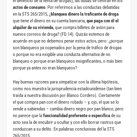
el beneficio de la venta de drogas), las dudas se centran en los
actos de consumo
. Por referirnos a las conductas debatidas
en la STS 265/2015, ¿
blanquea dinero la traficante de droga
que tiene el dinero en su cuenta bancaria,
que paga con él el
alquiler de su vivienda
, que compra billetes de avión para
nuevos correos de droga? (FD 14). Quizás estemos de
acuerdo en que no debemos penar estos actos, pero: ¿porque
son blanqueos ya copenados por la pena de tráfico de drogas
o porque no era exigible una conducta alternativa de no
blanqueo o porque eran blanqueos insignificantes, o más bien
porque ya antes no eran blanqueos?
Hay buenas razones para simpatizar con la última hipótesis,
como nos muestra la jurisprudencia estadounidense (tan bien
traída a nuestra discusión por Blanco Cordero). Ciertamente
el que compra pan con el dinero robado – y, ojo, el que se lo
vende a sabiendas – cambia dinero negro por pan blanco, pero
no parece que la
funcionalidad preferente o específica
de su
acto sea la de encubrir u ocultar y con ello borrar rastros que
conduzcan a su delito. En palabras conclusivas del la STS
265/2015,