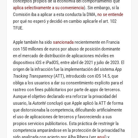
conceptos propios de la economía del comportamiento que
aplica selectivamente a su conveniencia
). Sin embargo, si la
Comisión iba a aplicar a esta conducta la DMA,
no se entiende
por qué no esperó y decidió en cambio aplicarle el art. 102
TFUE.
Apple también ha sido
sancionada
recientemente en Francia
con 150 millones de euros por abuso de posición dominante
en el mercado de distribución de aplicaciones móviles en
dispositivos iOS e iPadOS, entre abril de 2021 y julio de 2023. El
origen de la infracción fue la implementación del sistema
App
Tracking Transparency
(ATT), introducido con iOS 14.5, que
obliga a los usuarios a dar su consentimiento explícito para el
rastreo con fines publicitarios por parte de
apps
de terceros.
Aunque el objetivo declarado era reforzar la privacidad del
usuario, la
Autorité
concluyó que Apple aplicó la ATT de forma
que distorsionaba la competencia, dificultando artificialmente
el uso de aplicaciones de terceros y favoreciendo a sus
propios servicios publicitarios. Esta práctica de restringir la
competencia amparándose en la protección de la privacidad ha
sido analizada con acierto por Alba Ribera (ver
aquí
) y,