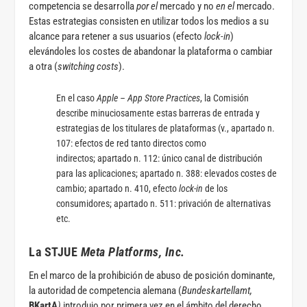
competencia se desarrolla
por el
mercado y no
en el
mercado.
Estas estrategias consisten en utilizar todos los medios a su
alcance para retener a sus usuarios (efecto
lock-in
)
elevándoles los costes de abandonar la plataforma o cambiar
a otra (
switching costs
).
En el caso
Apple – App Store Practices
, la Comisión
describe minuciosamente estas barreras de entrada y
estrategias de los titulares de plataformas (v., apartado n.
107:
efectos de red tanto directos como
indirectos;
apartado n. 112:
único canal de distribución
para las aplicaciones;
apartado n. 388:
elevados costes de
cambio;
apartado n. 410
, efecto
lock-in
de los
consumidores;
apartado n. 511:
privación de alternativas
etc.
La STJUE
Meta Platforms, Inc.
En el marco de la prohibición de abuso de posición dominante,
la autoridad de competencia alemana (
Bundeskartellamt,
BKartA
)
introdujo por primera vez en el ámbito del derecho