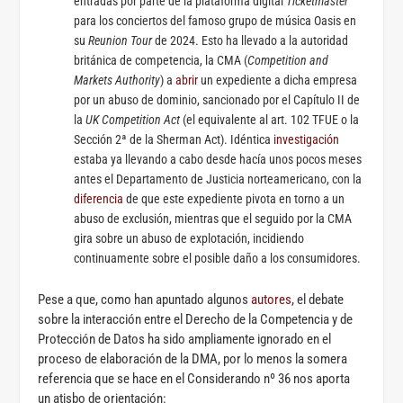
entradas por parte de la plataforma digital
Ticketmaster
para los conciertos del famoso grupo de música Oasis en
su
Reunion Tour
de 2024. Esto ha llevado a la autoridad
británica de competencia, la CMA (
Competition and
Markets Authority
) a
abrir
un expediente a dicha empresa
por un abuso de dominio, sancionado por el Capítulo II de
la
UK Competition Act
(el equivalente al art. 102 TFUE o la
Sección 2ª de la Sherman Act). Idéntica
investigación
estaba ya llevando a cabo desde hacía unos pocos meses
antes el Departamento de Justicia norteamericano, con la
diferencia
de que este expediente pivota en torno a un
abuso de exclusión, mientras que el seguido por la CMA
gira sobre un abuso de explotación, incidiendo
continuamente sobre el posible daño a los consumidores.
Pese a que, como han apuntado algunos
autores
, el debate
sobre la interacción entre el Derecho de la Competencia y de
Protección de Datos ha sido ampliamente ignorado en el
proceso de elaboración de la DMA, por lo menos la somera
referencia que se hace en el Considerando nº 36 nos aporta
un atisbo de orientación: