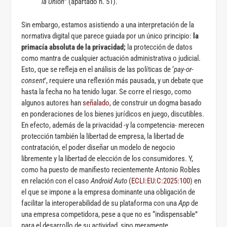
la Unión
” (apartado n. 51).
Sin embargo, estamos asistiendo a una interpretación de la
normativa digital que parece guiada por un único principio:
la
primacía absoluta de la privacidad;
la protección de datos
como mantra de cualquier actuación administrativa o judicial.
Esto, que se refleja en el análisis de las políticas de ‘
pay-or-
consent
’, requiere una reflexión más pausada, y un debate que
hasta la fecha no ha tenido lugar. Se corre el riesgo, como
algunos autores han
señalado
, de construir un dogma basado
en ponderaciones de los bienes jurídicos en juego, discutibles.
En efecto, además de la privacidad -y la competencia- merecen
protección también la libertad de empresa, la libertad de
contratación, el poder diseñar un modelo de negocio
libremente y la libertad de elección de los consumidores. Y,
como ha puesto de manifiesto recientemente Antonio Robles
en relación con el caso
Android Auto
(
ECLI:EU:C:2025:100
) en
el que se impone a la empresa dominante una obligación de
facilitar la interoperabilidad de su plataforma con una
App
de
una empresa competidora, pese a que no es “indispensable”
para el desarrollo de su actividad, sino meramente