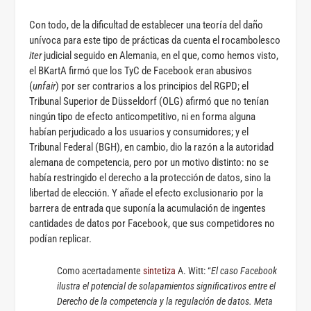
Con todo, de la dificultad de establecer una teoría del daño
unívoca para este tipo de prácticas da cuenta el rocambolesco
iter
judicial seguido en Alemania, en el que, como hemos visto,
el BKartA firmó que los TyC de Facebook eran abusivos
(
unfair
) por ser contrarios a los principios del RGPD; el
Tribunal Superior de Düsseldorf (OLG) afirmó que no tenían
ningún tipo de efecto anticompetitivo, ni en forma alguna
habían perjudicado a los usuarios y consumidores; y el
Tribunal Federal (BGH), en cambio, dio la razón a la autoridad
alemana de competencia, pero por un motivo distinto: no se
había restringido el derecho a la protección de datos, sino la
libertad de elección. Y añade el efecto exclusionario por la
barrera de entrada que suponía la acumulación de ingentes
cantidades de datos por Facebook, que sus competidores no
podían replicar.
Como acertadamente
sintetiza
A. Witt: “
El caso Facebook
ilustra el potencial de solapamientos significativos entre el
Derecho de la competencia y la regulación de datos. Meta