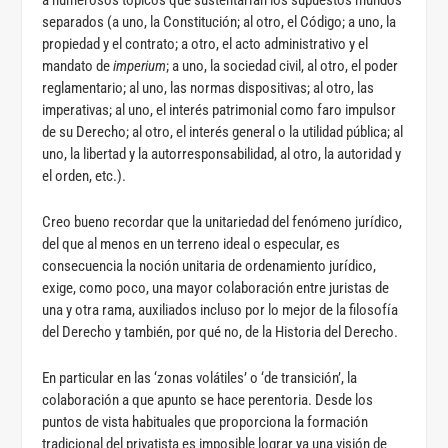
a numerosos tópicos que sustentarían los supuestos mundos
separados (a uno, la Constitución; al otro, el Código; a uno, la
propiedad y el contrato; a otro, el acto administrativo y el
mandato de
imperium
; a uno, la sociedad civil, al otro, el poder
reglamentario; al uno, las normas dispositivas; al otro, las
imperativas; al uno, el interés patrimonial como faro impulsor
de su Derecho; al otro, el interés general o la utilidad pública; al
uno, la libertad y la autorresponsabilidad, al otro, la autoridad y
el orden, etc.).
Creo bueno recordar que la unitariedad del fenómeno jurídico,
del que al menos en un terreno ideal o especular, es
consecuencia la noción unitaria de ordenamiento jurídico,
exige, como poco, una mayor colaboración entre juristas de
una y otra rama, auxiliados incluso por lo mejor de la filosofía
del Derecho y también, por qué no, de la Historia del Derecho.
En particular en las ‘zonas volátiles’ o ‘de transición’, la
colaboración a que apunto se hace perentoria. Desde los
puntos de vista habituales que proporciona la formación
tradicional del privatista es imposible lograr ya una visión de