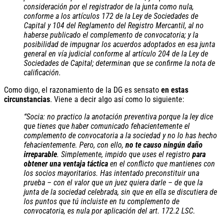
consideración por el registrador de la junta como nula,
conforme a los artículos 172 de la Ley de Sociedades de
Capital y 104 del Reglamento del Registro Mercantil, al no
haberse publicado el complemento de convocatoria; y la
posibilidad de impugnar los acuerdos adoptados en esa junta
general en vía judicial conforme al artículo 204 de la Ley de
Sociedades de Capital; determinan que se confirme la nota de
calificación.
Como digo, el razonamiento de la DG es sensato
en estas
circunstancias
. Viene a decir algo así como lo siguiente:
“Socia: no practico la anotación preventiva porque la ley dice
que tienes que haber comunicado fehacientemente el
complemento de convocatoria a la sociedad y no lo has hecho
fehacientemente. Pero, con ello,
no te causo ningún daño
irreparable
.
Simplemente, impido que uses el registro
para
obtener una ventaja táctica
en el conflicto que mantienes con
los socios mayoritarios. Has intentado preconstituir una
prueba – con el valor que un juez quiera darle – de que la
junta de la sociedad celebrada, sin que en ella se discutiera de
los puntos que tú incluiste en tu complemento de
convocatoria, es nula por aplicación del art. 172.2 LSC.