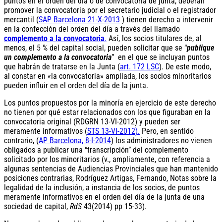
puntos en el orden del día o de convocatoria de junta, deberán
promover la convocatoria por el secretario judicial o el registrador
mercantil (
SAP Barcelona 21-X-2013
) tienen derecho a intervenir
en la confección del orden del día a través del llamado
complemento a la convocatoria
.
Así, los socios titulares de, al
menos, el 5 % del capital social, pueden solicitar que se “
publique
un complemento a la convocatoria
” en el que se incluyan puntos
que habrán de tratarse en la Junta (
art. 172 LSC
). De este modo,
al constar en «la convocatoria» ampliada, los socios minoritarios
pueden influir en el orden del día de la junta.
Los puntos propuestos por la minoría en ejercicio de este derecho
no tienen por qué estar relacionados con los que figuraban en la
convocatoria original (RDGRN 13-VI-2012) y pueden ser
meramente informativos (
STS 13-VI-2012).
Pero, en sentido
contrario, (
AP Barcelona, 8-I-2014
) los administradores no vienen
obligados a publicar una “transcripción” del complemento
solicitado por los minoritarios (v., ampliamente, con referencia a
algunas sentencias de Audiencias Provinciales que han mantenido
posiciones contrarias, Rodríguez Artigas, Fernando, Notas sobre la
legalidad de la inclusión, a instancia de los socios, de puntos
meramente informativos en el orden del día de la junta de una
sociedad de capital,
RdS
43(2014) pp 15-33).