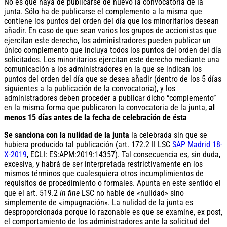
No es que haya de publicarse de nuevo la convocatoria de la
junta. Sólo ha de publicarse el complemento a la misma que
contiene los puntos del orden del día que los minoritarios desean
añadir. En caso de que sean varios los grupos de accionistas que
ejercitan este derecho, los administradores pueden publicar un
único complemento que incluya todos los puntos del orden del día
solicitados. Los minoritarios ejercitan este derecho mediante una
comunicación a los administradores en la que se indican los
puntos del orden del día que se desea añadir (dentro de los 5 días
siguientes a la publicación de la convocatoria), y los
administradores deben proceder a publicar dicho “complemento”
en la misma forma que publicaron la convocatoria de la junta,
al
menos 15 días antes de la fecha de celebración de ésta
Se sanciona con la nulidad de la junta
la celebrada sin que se
hubiera producido tal publicación (art. 172.2 II LSC
SAP Madrid 18-
X-2019
, ECLI: ES:APM:2019:14357). Tal consecuencia es, sin duda,
excesiva, y habrá de ser interpretada restrictivamente en los
mismos términos que cualesquiera otros incumplimientos de
requisitos de procedimiento o formales. Apunta en este sentido el
que el art. 519.2
in fine
LSC no hable de «nulidad» sino
simplemente de «impugnación». La nulidad de la junta es
desproporcionada porque lo razonable es que se examine, ex post,
el comportamiento de los administradores ante la solicitud del