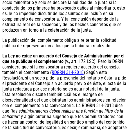
socio minoritario y solo se declare la nulidad de la junta si la
conducta de los primeros ha provocado daños al minoritario, esto
es, le ha impedido discutir de los asuntos que incluía en su
complemento de convocatoria. Y tal conclusión depende de la
estructura real de la sociedad y de los hechos concretos que se
produzcan en torno a la celebración de la junta.
La publicación del complemento obliga a reiterar la solicitud
pública de representación a los que la hubieran realizado.
La Ley no exige un acuerdo del Consejo de Administración por el
que se publique el complemento
(v., art. 172 LSC). Pero la DGRN
considera que si la convocatoria requiere acuerdo del consejo,
también el complemento (
RDGRN 31-I-2018
) Según esta
Resolución, si un socio pide la presencia del notario y ésta la pide
el presidente del Consejo sin acuerdo previo de éste, el acta de la
junta redactada por ese notario no es acta notarial de la junta.
Esta resolución discute también cuál es el margen de
discrecionalidad del que disfrutan los administradores en relación
con el complemento a la convocatoria. La RDGRN 31-I-2018 dice
que
“los administradores deben realizar una función de filtro de la
solicitud
” y algún autor ha sugerido que los administradores han
de hacer un control de legalidad en sentido amplio del contenido
de la solicitud de convocatoria, es decir, examinar si, de adoptarse