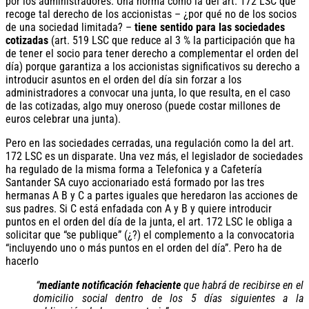
por los administradores. Una norma como la del art. 172 LSC que
recoge tal derecho de los accionistas – ¿por qué no de los socios
de una sociedad limitada? –
tiene sentido para las sociedades
cotizadas
(art. 519 LSC que reduce al 3 % la participación que ha
de tener el socio para tener derecho a complementar el orden del
día) porque garantiza a los accionistas significativos su derecho a
introducir asuntos en el orden del día sin forzar a los
administradores a convocar una junta, lo que resulta, en el caso
de las cotizadas, algo muy oneroso (puede costar millones de
euros celebrar una junta).
Pero en las sociedades cerradas, una regulación como la del art.
172 LSC es un disparate. Una vez más, el legislador de sociedades
ha regulado de la misma forma a Telefonica y a Cafetería
Santander SA cuyo accionariado está formado por las tres
hermanas A B y C a partes iguales que heredaron las acciones de
sus padres. Si C está enfadada con A y B y quiere introducir
puntos en el orden del día de la junta, el art. 172 LSC le obliga a
solicitar que “se publique” (¿?) el complemento a la convocatoria
“incluyendo uno o más puntos en el orden del día”. Pero ha de
hacerlo
“
mediante notificación fehaciente
que habrá de recibirse en el
domicilio social dentro de los 5 días siguientes a la