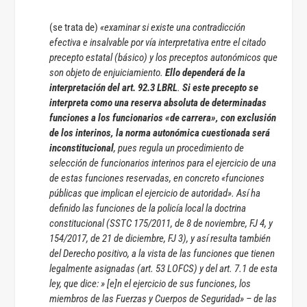
(se trata de)
«examinar si existe una contradicción
efectiva e insalvable por vía interpretativa entre el citado
precepto estatal (básico) y los preceptos autonómicos que
son objeto de enjuiciamiento.
Ello dependerá de la
interpretación del art. 92.3 LBRL
.
Si este precepto se
interpreta como una reserva absoluta de determinadas
funciones a los funcionarios «de carrera», con exclusión
de los interinos, la norma autonómica cuestionada será
inconstitucional
, pues regula un procedimiento de
selección de funcionarios interinos para el ejercicio de una
de estas funciones reservadas, en concreto «funciones
públicas que implican el ejercicio de autoridad». Así ha
definido las funciones de la policía local la doctrina
constitucional (SSTC 175/2011, de 8 de noviembre, FJ 4, y
154/2017, de 21 de diciembre, FJ 3), y así resulta también
del Derecho positivo, a la vista de las funciones que tienen
legalmente asignadas (art. 53 LOFCS) y del art. 7.1 de esta
ley, que dice:
» [e]n el ejercicio de sus funciones, los
miembros de las Fuerzas y Cuerpos de Seguridad» – de las