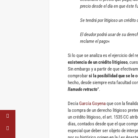
precio desde el día en que éste f
Se tendrá por litigioso un crédit
El deudor podrá usar de su derec
reclame el pago
«
Si lo que se analiza es el ejercicio del r
existencia de un crédito litigioso
, cue
Sin embargo y a partir de que efectivame
comprobar
si la posibilidad que se le 
hecho, desde siempre esta facultad conc
llamado retracto
”.
Decía
García Goyena
que con la finalid
la compra de un derecho litigioso prete
un crédito litigioso, el art. 1535 CC atr
días, contados desde que el que compró
especial que deber ser objeto de interpr
por su histórico origen en la
Lex Anasta