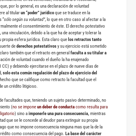
 que, por lo general, es una declaración de voluntad
re al titular
un “poder” jurídico
que se traduce en la
s “
sólo según su voluntad”
, lo que en otro caso al afectar a la
ormalmente el consentimiento de éste. El derecho potestativo
una vinculación, debido a la que ha de aceptar y tolerar la
su propia esfera jurídica. Esta claro que
los retractos tanto
suerte de
derechos potestativos
y su ejercicio está sometido
claro también que el retracto en general
faculta a su titular a
ación de voluntad cuando el dueño la ha enajenado
 CC) y debiendo ejercitarse en el plazo de nueve días de
d,
solo esta común regulación del plazo de ejercicio del
hecho que se califique como retracto la facultad que el
 un crédito litigioso.
de facultades que, teniendo un sujeto pasivo determinado, no
miento (
no se impone
un deber de conducta
como resulta para
ligatorio
) sino a
imponerle una pura consecuencia,
mientras
ltad que se le concede al deudor para extinguir su propia
ago que no impone consecuencia ninguna mas que la de la
l crédito como consecuencia del pago.
La base del carácter