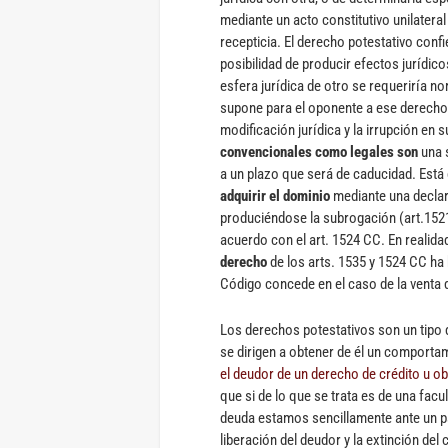
mediante un acto constitutivo unilateral
recepticia. El derecho potestativo confie
posibilidad de producir efectos jurídico
esfera jurídica de otro se requeriría n
supone para el oponente a ese derecho, 
modificación jurídica y la irrupción en 
convencionales como legales son
una 
a un plazo que será de caducidad. Está 
adquirir el dominio
mediante una declar
produciéndose la subrogación (art.1521
acuerdo con el art. 1524 CC. En realida
derecho
de los arts. 1535 y 1524 CC ha 
Código concede en el caso de la venta de
Los derechos potestativos son un tipo 
se dirigen a obtener de él un comporta
el deudor de un derecho de crédito u ob
que si de lo que se trata es de una facu
deuda estamos sencillamente ante un p
liberación del deudor y la extinción de