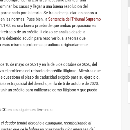
para comprender la teoría es necesario plantear una
dominar los casos y llegar a una buena resolución del
roporcionado por la teoría. Se trata de enjuiciar los casos a
 en las normas. Pues bien, la
Sentencia del Tribunal Supremo
21:1700 es una buena prueba de que ambas proposiciones
l retracto de un crédito litigioso se analiza desde la
ro debiendo acudir, para resolverlo, a la teoría que
n esos mismos problemas prácticos originariamente
de 10 de mayo de 2021 y en la de 5 de octubre de 2020, del
za el problema del retracto de crédito litigioso. Mientras que
e cuestiona el plazo de caducidad exigido para su ejercicio,
icio extrajudicial del derecho, en la de 5 de octubre de 2020,
unir un crédito para calificarse como litigioso y que pueda
535 CC en los siguientes términos:
, el deudor tendrá derecho a extinguirlo, reembolsando al
s costas que se le hubiesen ocasionado y los intereses del