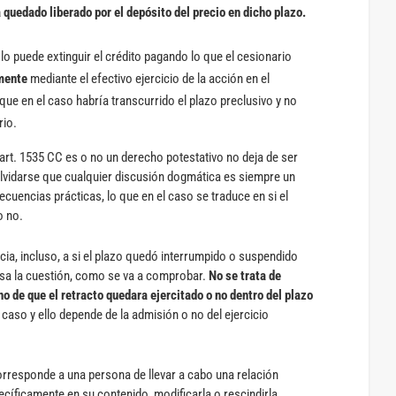
 quedado liberado por el depósito del precio en dicho plazo.
o puede extinguir el crédito pagando lo que el cesionario
mente
mediante el efectivo ejercicio de la acción en el
ue en el caso habría transcurrido el plazo preclusivo y no
rio.
 art. 1535 CC es o no un derecho potestativo no deja de ser
lvidarse que cualquier discusión dogmática es siempre un
cuencias prácticas, lo que en el caso se traduce en si el
o no.
ia, incluso, a si el plazo quedó interrumpido o suspendido
s esa la cuestión, como se va a comprobar.
No se trata de
no de que el retracto quedara ejercitado o no dentro del plazo
 caso y ello depende de la admisión o no del ejercicio
orresponde a una persona de llevar a cabo una relación
ecíficamente en su contenido, modificarla o rescindirla,