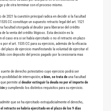
go y de otra terminar con el proceso mismo.
 de 2021 la cuestión principal radica en decidir si la facultad
 1535 CC constituye un supuesto retracto legal del art. 1521
na facultad otorgada al deudor para liberarse del crédito
de la venta del crédito litigioso. Esta decisión es la
el caso era si se había ejercitado o no el retracto en plazo
os por el art. 1535 CC para su ejercicio, además de la eficacia
 del plazo de ejercicio manifestando la voluntad de ejercitar el
edido con deposito del precio pagado por la cesionaria mas
suerte de derecho potestativo cuyo ejercicio podrá ser
n posibilidad de interrupción;
o bien, se trata de
una facultad
que permite al
deudor extinguir la deuda no por el importe de
sión
y cumpliendo los distintos requisitos para su ejercicio.
admitir que se ha ejercitado extrajudicialmente el derecho,
a
el retracto se habría ejercitado en el plazo de los 9 días