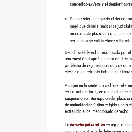
concedido
ex lege
y el deudor habría
De entender lo segundo el deudor sol
pagó que deberá realizarse
judicial
mencionado plazo de 9 días, siendo q
sería un pago válido eficaz y liberato
Decidir si el derecho reconocido por el
una cuestión dogmática pero no debe o
problema de régimen jurídico y de conse
ejercicio del retracto había sido eficaz 
Aunque en la sentencia se hace referenc
con el acta notarial, en realidad, no e
suspensión o interrupción del plazo si 
de caducidad de 9 días
exigidos para el
extrajudicial del mencionado derecho.
Un
derecho potestativo
es aquel que c
jurídica con otra, o de determinarla esp