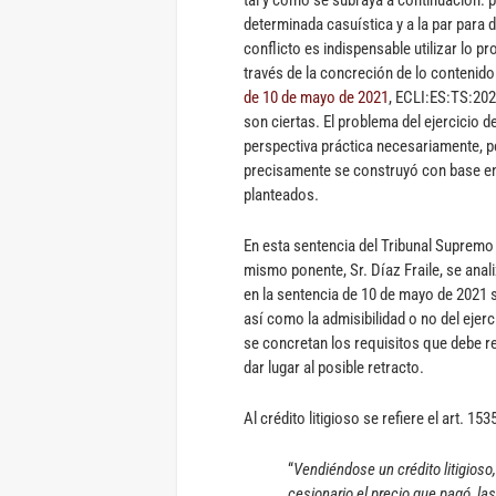
tal y como se subraya a continuación: 
determinada casuística y a la par para 
conflicto es indispensable utilizar lo p
través de la concreción de lo contenido
de 10 de mayo de 2021
, ECLI:ES:TS:20
son ciertas. El problema del ejercicio de
perspectiva práctica necesariamente, pe
precisamente se construyó con base e
planteados.
En esta sentencia del Tribunal Supremo 
mismo ponente, Sr. Díaz Fraile, se anali
en la sentencia de 10 de mayo de 2021 s
así como la admisibilidad o no del ejerc
se concretan los requisitos que debe re
dar lugar al posible retracto.
Al crédito litigioso se refiere el art. 1
“
Vendiéndose un crédito litigioso
cesionario el precio que pagó, la