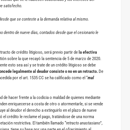
ue satisfecho.
o desde que se conteste a la demanda relativa al mismo.
ho dentro de nueve días, contados desde que el cesionario le
etracto de crédito litigioso, será previo partir de
la efectiva
stión sobre la que recayó la sentencia de 5 de marzo de 2020.
nte esto sea así y se trate de un crédito litigioso se debe
concede legalmente al deudor consiste o no en un retracto.
De
edida por el art. 1535 CC se ha calificado como el “
mal
ad de hacer frente a la codicia o maldad de quienes mediante
nden enriquecerse a costa de otro o atormentarle, si se vende
ibuye al deudor el derecho a extinguirlo en el plazo de nueve
 el crédito le reclame el pago, tratándose de una norma
etación restrictiva. El también llamado “
retracto anastasiano
”,
siana
, tiene su base por una parte en el ofrecimiento al