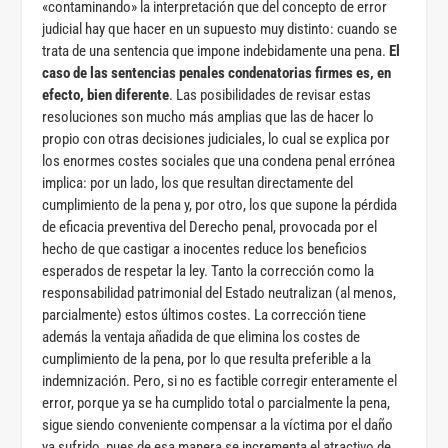
«contaminando» la interpretación que del concepto de error
judicial hay que hacer en un supuesto muy distinto: cuando se
trata de una sentencia que impone indebidamente una pena.
El
caso de las sentencias penales condenatorias firmes es, en
efecto, bien diferente
. Las posibilidades de revisar estas
resoluciones son mucho más amplias que las de hacer lo
propio con otras decisiones judiciales, lo cual se explica por
los enormes costes sociales que una condena penal errónea
implica: por un lado, los que resultan directamente del
cumplimiento de la pena y, por otro, los que supone la pérdida
de eficacia preventiva del Derecho penal, provocada por el
hecho de que castigar a inocentes reduce los beneficios
esperados de respetar la ley. Tanto la corrección como la
responsabilidad patrimonial del Estado neutralizan (al menos,
parcialmente) estos últimos costes. La corrección tiene
además la ventaja añadida de que elimina los costes de
cumplimiento de la pena, por lo que resulta preferible a la
indemnización. Pero, si no es factible corregir enteramente el
error, porque ya se ha cumplido total o parcialmente la pena,
sigue siendo conveniente compensar a la víctima por el daño
ya sufrido, pues de esa manera se incrementa el atractivo de