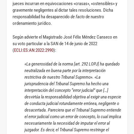
jueces incurran en equivocaciones «crasas», «ostensibles» y
gravemente negligentes al dictar tales resoluciones. Dicha
responsabilidad ha desaparecido
de facto
de nuestro
ordenamiento jurídico.
Según advierte el Magistrado José Félix Méndez Canseco en
su voto particular a la SAN de 14 de junio de 2022
(
ECLI:ES:AN:2022:2990
):
«La generosidad de la norma [art. 292 LOPJ] ha quedado
neutralizada en buena parte por la interpretación
restrictiva de nuestro Tribunal Supremo». «La
jurisprudencia del Tribunal Supremo ha hecho una
interpretación del concepto “error judicial” que […]
desvirtúa la responsabilidad objetiva al exigir una especie
de conducta judicial rotundamente errónea, negligente o
desacertada. Pareciera que el Tribunal Supremo entiende
el error judicial como un error de concepto, lo cual implica
necesariamente la necesidad de imputar el error al
juzgador. Es decir, el Tribunal Supremo restringe el