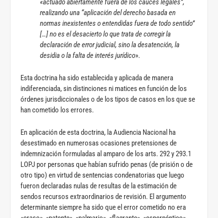
«actuado abiertamente fuera de los cauces legales”,
realizando una “aplicación del derecho basada en
normas inexistentes o entendidas fuera de todo sentido”
[…] no es el desacierto lo que trata de corregir la
declaración de error judicial, sino la desatención, la
desidia o la falta de interés jurídico
».
Esta doctrina ha sido establecida y aplicada de manera
indiferenciada, sin distinciones ni matices en función de los
órdenes jurisdiccionales o de los tipos de casos en los que se
han cometido los errores.
En aplicación de esta doctrina, la Audiencia Nacional ha
desestimado en numerosas ocasiones pretensiones de
indemnización formuladas al amparo de los arts. 292 y 293.1
LOPJ por personas que habían sufrido penas (de prisión o de
otro tipo) en virtud de sentencias condenatorias que luego
fueron declaradas nulas de resultas de la estimación de
sendos recursos extraordinarios de revisión. El argumento
determinante siempre ha sido que el error cometido no era
«craso», «patente», «palmario», «flagrante», «esperpéntico»,