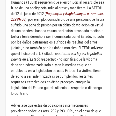
Humanos (TEDH) requieren que el error judicial resarcible sea
fruto de una negligencia judicial grave y manifiesta. La STEDH
de 12 de junio de 2012 (
Poghosyan y Baghdasaryan c. Armenia
,
22999/06
), por ejemplo, consideró que una persona que había
sufrido una pena de prisión por un delito de violación en virtud
de una condena basada en una confesión arrancada mediante
tortura tenía derecho a ser indemnizada por el Estado, no solo
por los daños patrimoniales sufridos de resultas del error
judicial, sino también por los daños morales. El TEDH advierte
que el inciso del art. 3 citado «
conforme a la ley o a la práctica
vigente en el Estado respectivo
» no significa que la víctima
deba ser indemnizada solo si y en la medida en que se
establezca en la legislación de cada Estado. La víctima tiene
derecho a ser indemnizada si se cumplen los restantes
requisitos establecidos en dicho precepto, aunque la
legislación del Estado guarde silencio al respecto o disponga
lo contrario.
Adviértase que estas disposiciones internacionales
prevalecen sobre los arts. 292 y 293 LOPJ, en el caso de que