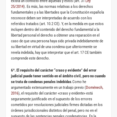
exista un conflicto entre aquellas y estos (art. 31
Ley
25/2014
). Es más, las normas relativas a los derechos
fundamentales y a las libertades que la Constitución española
reconoce deben ser interpretadas de acuerdo con los
referidos tratados (art. 10.2 CE). Y, en la medida en que estos
incluyen dentro del contenido del derecho fundamental a la
libertad personal el derecho a obtener una reparación en el
caso de que una persona haya sido privada indebidamente de
su libertad en virtud de una condena que ulteriormente se
revela indebida, hay que interpretar que el art. 17 CE también
comprende este derecho.
6ª. El requisito del carácter “craso y evidente” del error
judicial puede tener sentido en el ámbito civil, pero no cuando
se trata de condenas penales indebidas
.Como he
argumentado extensamente en un trabajo previo (
Doménech,
2016
), el requisito del carácter «craso y evidente» está
seguramente justificado en el supuesto de los errores
cometidos por resoluciones judiciales firmes dictadas en los
órdenes jurisdiccionales distintos del penal, pero no en el
supuesto de las sentencias penales condenatorias. En la