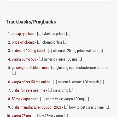
Trackbacks/Pingbacks
cheap rybelsus
- […] rybelsus prices […]
price of clomid
- […] clomid online […]
sildenafil 100mg tablet
- […] sildenafil 25 mg price walmart […]
viagra 50mg buy
- […] generic viagra 100 mg […]
ginseng for libido in men
- […] ginseng root testosterone booster
[…]
viagra pfizer 50 mg online
- […] sildenafil citrate 100 mg tab […]
cialis for sale near me
- […] cialis 5mg […]
50mg viagra cost
- […] street value viagra 100mg […]
cialis manufacturer coupon 2021
- […] how to get cialis online […]
viagra 75 mg
- […] buy 25mg viagra […]