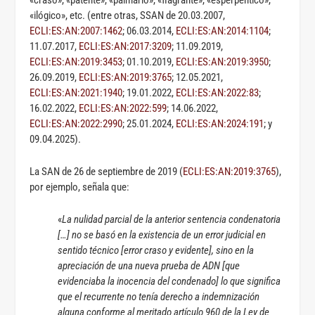
«ilógico», etc. (entre otras, SSAN de 20.03.2007,
ECLI:ES:AN:2007:1462
; 06.03.2014,
ECLI:ES:AN:2014:1104
;
11.07.2017,
ECLI:ES:AN:2017:3209
; 11.09.2019,
ECLI:ES:AN:2019:3453
; 01.10.2019,
ECLI:ES:AN:2019:3950
;
26.09.2019,
ECLI:ES:AN:2019:3765
; 12.05.2021,
ECLI:ES:AN:2021:1940
; 19.01.2022,
ECLI:ES:AN:2022:83
;
16.02.2022,
ECLI:ES:AN:2022:599
; 14.06.2022,
ECLI:ES:AN:2022:2990
; 25.01.2024,
ECLI:ES:AN:2024:191
; y
09.04.2025).
La SAN de 26 de septiembre de 2019 (
ECLI:ES:AN:2019:3765
),
por ejemplo, señala que:
«
La nulidad parcial de la anterior sentencia condenatoria
[…] no se basó en la existencia de un error judicial en
sentido técnico [error craso y evidente], sino en la
apreciación de una nueva prueba de ADN [que
evidenciaba la inocencia del condenado] lo que significa
que el recurrente no tenía derecho a indemnización
alguna conforme al meritado artículo 960 de la Ley de