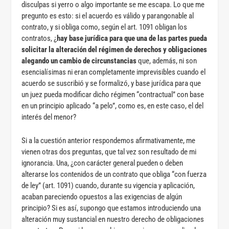
disculpas si yerro o algo importante se me escapa. Lo que me
pregunto es esto: si el acuerdo es válido y parangonable al
contrato, y si obliga como, según el art. 1091 obligan los
contratos, ¿
hay base jurídica para que una de las partes pueda
solicitar la alteración del régimen de derechos y obligaciones
alegando un cambio de circunstancias
que, además, ni son
esencialísimas ni eran completamente imprevisibles cuando el
acuerdo se suscribió y se formalizó, y base jurídica para que
un juez pueda modificar dicho régimen “contractual” con base
en un principio aplicado “a pelo”, como es, en este caso, el del
interés del menor?
Si a la cuestión anterior respondemos afirmativamente, me
vienen otras dos preguntas, que tal vez son resultado de mi
ignorancia. Una, ¿con carácter general pueden o deben
alterarse los contenidos de un contrato que obliga “con fuerza
de ley” (art. 1091) cuando, durante su vigencia y aplicación,
acaban pareciendo opuestos a las exigencias de algún
principio? Si es así, supongo que estamos introduciendo una
alteración muy sustancial en nuestro derecho de obligaciones