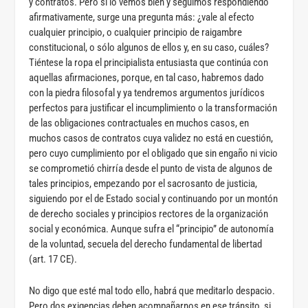
y contratos. Pero si lo vemos bien y seguimos respondiendo
afirmativamente, surge una pregunta más: ¿vale al efecto
cualquier principio, o cualquier principio de raigambre
constitucional, o sólo algunos de ellos y, en su caso, cuáles?
Tiéntese la ropa el principialista entusiasta que continúa con
aquellas afirmaciones, porque, en tal caso, habremos dado
con la piedra filosofal y ya tendremos argumentos jurídicos
perfectos para justificar el incumplimiento o la transformación
de las obligaciones contractuales en muchos casos, en
muchos casos de contratos cuya validez no está en cuestión,
pero cuyo cumplimiento por el obligado que sin engaño ni vicio
se comprometió chirría desde el punto de vista de algunos de
tales principios, empezando por el sacrosanto de justicia,
siguiendo por el de Estado social y continuando por un montón
de derecho sociales y principios rectores de la organización
social y económica. Aunque sufra el “principio” de autonomía
de la voluntad, secuela del derecho fundamental de libertad
(art. 17 CE).
No digo que esté mal todo ello, habrá que meditarlo despacio.
Pero dos exigencias deben acompañarnos en ese tránsito, si