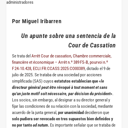
Por Miguel Iribarren
Un apunte sobre una sentencia de la
Cour de Cassation
Se trata del
Arrêt Cour de cassation, Chambre commerciale,
financière et économique – Arrêt n.º 389 FS‑B, pourvoi n.º
F 24‑10.428, ECLI:FR:CCASS:2025:CO00389
, dictado el 9 de
julio de 2025. Se trataba de una sociedad por acciones
simplificada (SAS) cuyos
estatutos establecían que «
le
directeur général peut être révoqué à tout moment et sans
qu’un juste motif soit nécessaire, par décision du président
»
.
Los socios, sin embargo, al designar a su director general y
fijar las condiciones de su relación con la sociedad, mediante
acuerdo de la junta general,
por unanimidad
decidieron que
solo pudiera ser revocado en tres supuestos bien definidos y
no por tanto
ad nutum
.
Es importante señalar que se trataba de