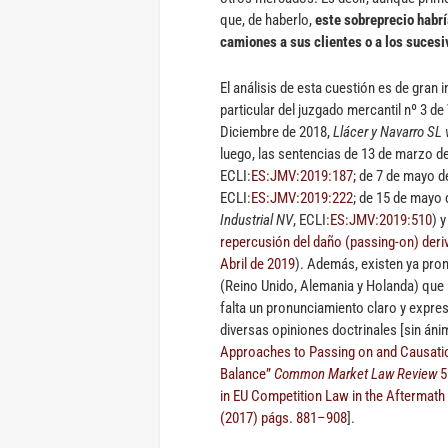
que, de haberlo,
este sobreprecio habrí
camiones a sus clientes o a los suces
El análisis de esta cuestión es de gran i
particular del juzgado mercantil nº 3 de
Diciembre de 2018,
Llácer y Navarro SL
luego, las sentencias de 13 de marzo d
ECLI:
ES:JMV:2019:187;
de 7 de mayo d
ECLI:
ES:JMV:2019:222
; de 15 de mayo
Industrial NV
, ECLI:
ES:JMV:2019:510
) 
repercusión del daño (passing-on) deri
Abril de 2019
). Además, existen ya pro
(Reino Unido, Alemania y Holanda) que r
falta un pronunciamiento claro y expreso
diversas opiniones doctrinales [sin án
Approaches to Passing on and Causati
Balance”
Common Market Law Review
5
in EU Competition Law in the Aftermath
(2017) págs. 881–908
].