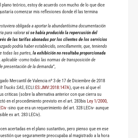
el plano teórico, estoy de acuerdo con mucho de lo que dice
 gustaría comenzar mis reflexiones donde él las termina
stuviera obligada a aportar la abundantísima documentación
ia para valorar
si se había producido la repercusión del
és de las tarifas abonadas por los clientes de los servicios
uzgado podría haber establecido, sencillamente, que, teniendo
e todas las partes,
la exhibición no resultaba proporcionada
C, aplicable -como todas las normas de transposición de
de presentación de la demanda
”,
zgado Mercantil de Valencia nº 3 de 17 de Diciembre de 2018
ult Trucks SAS
, ECLI:
ES:JMV:2018:147A
), que es al que el
s criticas (sobre la alternativa anterior con que cierra su
ctó en el procedimiento previsto en el art. 283bis
Ley 1/2000,
ECiv
-sino que era un requerimiento del art. 328 LECiv- aunque
ible ex art. 283 LECiv).
ecen acertadas en el plano sustantivo, pero pienso que en ese
 cuestión que seguramente preocupaba al magistrado a la hora