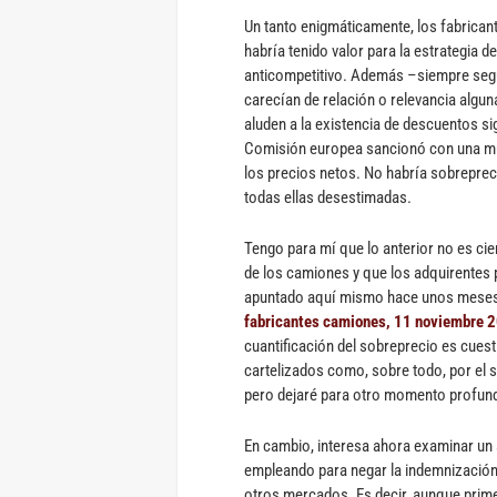
Un tanto enigmáticamente, los fabrica
habría tenido valor para la estrategia 
anticompetitivo. Además –siempre según
carecían de relación o relevancia algun
aluden a la existencia de descuentos sig
Comisión europea sancionó con una mul
los precios netos. No habría sobreprec
todas ellas desestimadas.
Tengo para mí que lo anterior no es cier
de los camiones y que los adquirentes 
apuntado aquí mismo hace unos meses
fabricantes camiones, 11 noviembre 
cuantificación del sobreprecio es cuest
cartelizados como, sobre todo, por el s
pero dejaré para otro momento profund
En cambio, interesa ahora examinar un 
empleando para negar la indemnización 
otros mercados. Es decir, aunque prime