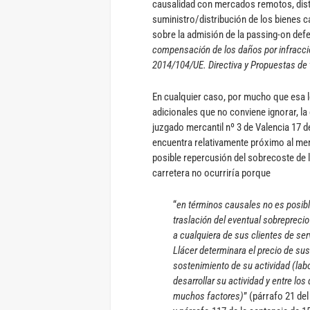
causalidad con mercados remotos, dist
suministro/distribución de los bienes 
sobre la admisión de la passing-on defe
compensación de los daños por infracció
2014/104/UE. Directiva y Propuestas de 
En cualquier caso, por mucho que esa l
adicionales que no conviene ignorar, la
juzgado mercantil nº 3 de Valencia 17 d
encuentra relativamente próximo al mer
posible repercusión del sobrecoste de
carretera no ocurriría porque
“
en términos causales no es posible
traslación del eventual sobrepreci
a cualquiera de sus clientes de ser
Llácer determinara el precio de su
sostenimiento de su actividad (labo
desarrollar su actividad y entre los
muchos factores)
” (párrafo 21 de