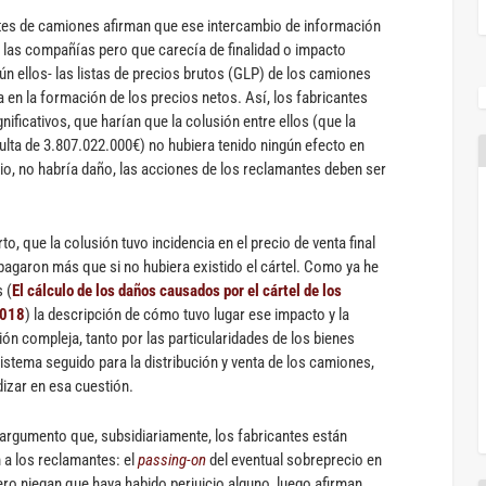
ntes de camiones afirman que ese intercambio de información
de las compañías pero que carecía de finalidad o impacto
 ellos- las listas de precios brutos (GLP) de los camiones
a en la formación de los precios netos. Así, los fabricantes
nificativos, que harían que la colusión entre ellos (que la
ta de 3.807.022.000€) no hubiera tenido ningún efecto en
io, no habría daño, las acciones de los reclamantes deben ser
to, que la colusión tuvo incidencia en el precio de venta final
pagaron más que si no hubiera existido el cártel. Como ya he
 (
El cálculo de los daños causados por el cártel de los
2018
) la descripción de cómo tuvo lugar ese impacto y la
ión compleja, tanto por las particularidades de los bienes
istema seguido para la distribución y venta de los camiones,
izar en esa cuestión.
argumento que, subsidiariamente, los fabricantes están
a los reclamantes: el
passing-on
del eventual sobreprecio en
ro niegan que haya habido perjuicio alguno, luego afirman