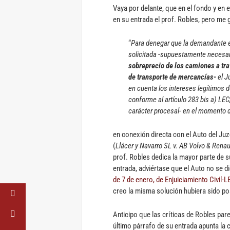
Vaya por delante, que en el fondo y en 
en su entrada el prof. Robles, pero me
“
Para denegar que la demandante e
solicitada -supuestamente necesar
sobreprecio de los camiones a trav
de transporte de mercancías-
el J
en cuenta los intereses legítimos d
conforme al artículo 283 bis a) LE
carácter procesal- en el momento 
en conexión directa con el Auto del Ju
(
Llácer y Navarro SL v. AB Volvo & Rena
prof. Robles dedica la mayor parte de su
entrada, adviértase que el Auto no se di
de 7 de enero, de Enjuiciamiento Civil-L
creo la misma solución hubiera sido pos
Anticipo que las críticas de Robles par
último párrafo de su entrada apunta la