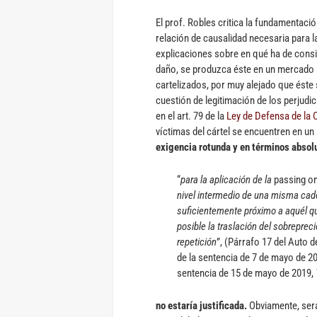
El prof. Robles critica la fundamentaci
relación de causalidad necesaria para l
explicaciones sobre en qué ha de consis
daño, se produzca éste en un mercado 
cartelizados, por muy alejado que éste 
cuestión de legitimación de los perjud
en el art. 79 de la
Ley de Defensa de la
víctimas del cártel se encuentren en un
exigencia rotunda y en términos absol
“
para la aplicación de la
passing o
nivel intermedio de una misma cad
suficientemente próximo a aquél qu
posible la traslación del sobrepreci
repetición
”, (Párrafo 17 del Auto 
de la sentencia de 7 de mayo de 2
sentencia de 15 de mayo de 2019,
no estaría justificada.
Obviamente, será