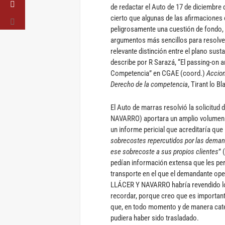
de redactar el Auto de 17 de diciembre 
cierto que algunas de las afirmaciones
peligrosamente una cuestión de fondo,
argumentos más sencillos para resolver 
relevante distinción entre el plano sust
describe por R Sarazá, “El passing-on a
Competencia” en CGAE (coord.)
Accion
Derecho de la competencia
, Tirant lo B
El Auto de marras resolvió la solicit
NAVARRO) aportara un amplio volumen 
un informe pericial que acreditaría q
sobrecostes repercutidos por las deman
ese sobrecoste a sus propios clientes
” 
pedían información extensa que les per
transporte en el que el demandante ope
LLÁCER Y NAVARRO habría revendido lo
recordar, porque creo que es important
que, en todo momento y de manera categ
pudiera haber sido trasladado.