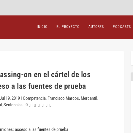
INICIO
EL PROYECTO
AUTORES
PODCASTS
assing-on en el cártel de los
so a las fuentes de prueba
Jul 19, 2019
|
Competencia
,
Francisco Marcos
,
Mercantil
,
l
,
Sentencias
|
0
|