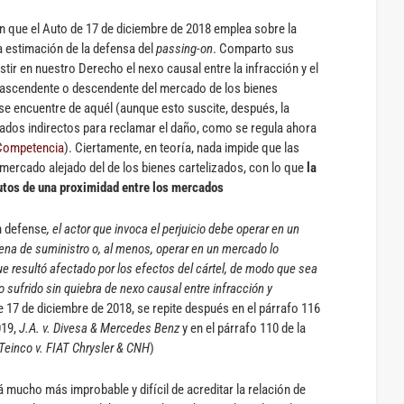
ón que el Auto de 17 de diciembre de 2018 emplea sobre la
a estimación de la defensa del
passing-on
. Comparto sus
tir en nuestro Derecho el nexo causal entre la infracción y el
ascendente o descendente del mercado de los bienes
se encuentre de aquél (aunque esto suscite, después, la
icados indirectos para reclamar el daño, como se regula ahora
 Competencia
). Ciertamente, en teoría, nada impide que las
 mercado alejado del de los bienes cartelizados, con lo que
la
utos de una proximidad entre los mercados
n defense
, el actor que invoca el perjuicio debe operar en un
ena de suministro o, al menos, operar en un mercado lo
e resultó afectado por los efectos del cártel, de modo que sea
o sufrido sin quiebra de nexo causal entre infracción y
de 17 de diciembre de 2018, se repite después en el párrafo 116
019,
J.A. v. Divesa & Mercedes Benz
y en el párrafo 110 de la
Teinco v. FIAT Chrysler & CNH
)
 mucho más improbable y difícil de acreditar la relación de