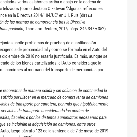
anciados varios eslabones arriba o abajo en la cadena de
cartelizados (como destaca C Estevan “Algunas reflexiones
nce en la Directiva 2014/104/UE” en J.I. Ruiz (dir)
La
n de las normas de competencia tras la Directiva
transposición
, Thomson-Reuters, 2016, págs. 346-347 y 352).
ejanía suscite problemas de prueba y de cuantificación
 exigencia de proximidad tal y como se formula en el Auto del
e diciembre de 2018 no estaría justificada. Es más, aunque se
cado de los bienes cartelizados, el Auto considera que la
 los camiones al mercado del transporte de mercancías por
 reconstruir de manera sólida y sin solución de continuidad la
o sufrido por Llácer en el mercado de compraventa de
camiones
vicios de transporte por carretera, por más que hipotéticamente
s servicios de transporte considerando los costes de
rales, fiscales o por los distintos suministros necesarios para
 que se incluirían la adquisición de camiones, entre otros
l Auto, luego párrafo 123 de la sentencia de 7 de mayo de 2019