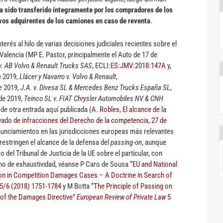
a sido transferido íntegramente por los compradores de los
ivos adquirentes de los camiones en caso de reventa
.
nterés al hilo de varias decisiones judiciales recientes sobre el
 Valencia (MP E. Pastor, principalmente el Auto de 17 de
 v. AB Volvo & Renault Trucks SAS
, ECLI:
ES:JMV:2018:147A
y,
e 2019,
Llácer y Navarro v. Volvo & Renault
,
e 2019,
J.A. v. Divesa SL & Mercedes Benz Trucks España SL
,
 de 2019,
Teinco SL v. FIAT Chrysler Automobiles NV & CNH
y de otra entrada aquí publicada (
A. Robles, El alcance de la
vado de infracciones del Derecho de la competencia, 27 de
nunciamientos en las jurisdicciones europeas más relevantes
estringen el alcance de la defensa del
passing-on
, aunque
 del Tribunal de Justicia de la UE sobre el particular, con
imo de exhaustividad, véanse P Caro de Sousa
“EU and National
on in Competition Damages Cases – A Doctrine in Search of
5/6 (2018) 1751-1784
y M Botta
“The Principle of Passing on
 of the Damages Directive”
European Review of Private Law
5