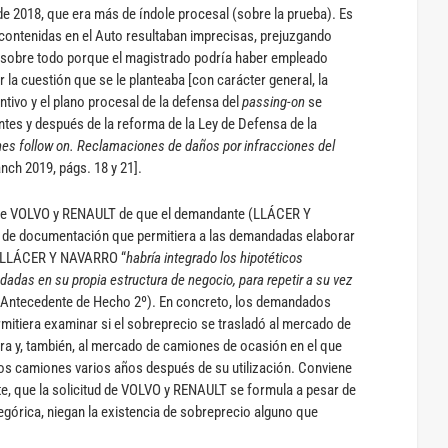
de 2018, que era más de índole procesal (sobre la prueba). Es
 contenidas en el Auto resultaban imprecisas, prejuzgando
 sobre todo porque el magistrado podría haber empleado
la cuestión que se le planteaba [con carácter general, la
antivo y el plano procesal de la defensa del
passing-on
se
ntes y después de la reforma de la Ley de Defensa de la
es follow on. Reclamaciones de daños por infracciones del
lanch 2019, págs. 18 y 21].
ud de VOLVO y RENAULT de que el demandante (LLÁCER Y
de documentación que permitiera a las demandadas elaborar
ue LLÁCER Y NAVARRO “
habría integrado los hipotéticos
dadas en su propia estructura
de negocio, para repetir a su vez
(Antecedente de Hecho 2º). En concreto, los demandados
mitiera examinar si el sobreprecio se trasladó al mercado de
ra y, también, al mercado de camiones de ocasión en el que
s camiones varios años después de su utilización. Conviene
e, que la solicitud de VOLVO y RENAULT se formula a pesar de
órica, niegan la existencia de sobreprecio alguno que