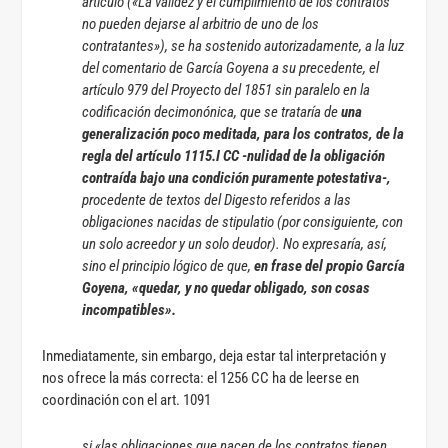
artículo («La validez y el cumplimiento de los contratos
no pueden dejarse al arbitrio de uno de los
contratantes»), se ha sostenido autorizadamente, a la luz
del comentario de García Goyena a su precedente, el
artículo 979 del Proyecto del 1851 sin paralelo en la
codificación decimonónica, que se trataría de
una
generalización poco meditada, para los contratos, de la
regla del artículo 1115.I CC -nulidad de la obligación
contraída bajo una condición puramente potestativa-,
procedente de textos del Digesto referidos a las
obligaciones nacidas de stipulatio (por consiguiente, con
un solo acreedor y un solo deudor). No expresaría, así,
sino el principio lógico de que,
en frase del propio García
Goyena, «quedar, y no quedar obligado, son cosas
incompatibles».
Inmediatamente, sin embargo, deja estar tal interpretación y
nos ofrece la más correcta: el 1256 CC ha de leerse en
coordinación con el art. 1091
si «las obligaciones que nacen de los contratos tienen