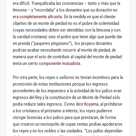
era difícil. Tranquilizaba las conciencias – tanto o más que la
limosna – y “recordaba” a los donantes que su donación
no
era completamente altruista.
En la medida en que el cliente-
objetivo de un monte de piedad no es el pobre de solemnidad
(cuyas necesidades deben ser atendidas con la limosna y con
la caridad cristiana) sino el pobre que tiene algo que puede dar
en prenda (“
pauperes pinguiores
”), los propios donantes
podrían acabar necesitando recurrir al monte de piedad, de
manera que el acto de contribuir al capital del monte de piedad
tenía un cierto
componente mutualista
.
Por otra parte, los reyes o señores no tenían incentivos para la
promoción de estas instituciones porque los ingresos
procedentes de los impuestos a la actividad de los judíos eran
ingresos del Rey y la constitución de un Monte de Piedad sólo
podía reducir tales ingresos. Como dice
Koyama
, al prohibirse
a los cristianos el préstamo a interés, los reyes pudieron
otorgar licencias a los judíos para que prestaran, de forma
que crearon un monopolio de cuyas rentas podían apoderarse
los reyes y no los nobles o las ciudades. “
Los judíos dependían