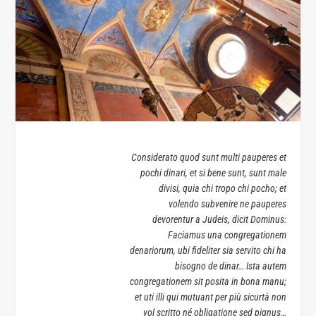
Considerato quod sunt multi pauperes et
pochi dinari, et si bene sunt, sunt male
divisi, quia chi tropo chi pocho; et
volendo subvenire ne pauperes
devorentur a Judeis, dicit Dominus:
Faciamus una congregationem
denariorum, ubi fideliter sia servito chi ha
bisogno de dinar… Ista autem
congregationem sit posita in bona manu;
et uti illi qui mutuant per più sicurtà non
vol scritto né obligatione sed pignus…