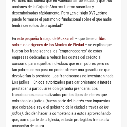
Portolés nos cuenta que en Valencia tal fue el caso y que 700
acciones de la Caja de Ahorros fueron suscritas y
desembolsadas rápidamente. Pero ¿en el siglo XV? ¿cómo
puede formarse el patrimonio fundacional sobre el que nadie
tendrá derechos de propiedad?
En
este pequeño trabajo de Muzzarelli
– que tiene
un libro
sobre los orígenes de los Montes de Piedad
– se explica que
fueron los franciscanos los “emprendedores” de estas
empresas dedicadas a reducir los costes del crédito al
consumo para aquellos individuos que eran pobres pero no
tan pobres como para no poder ofrecer una garantía de que
devolverían lo prestado. Los franciscanos no inventaron nada.
Los judíos – únicos autorizados para dar préstamo a interés –
prestaban a particulares con garantía prendaria. Los
franciscanos, escandalizados por los tipos de interés que
cobraban los judíos (buena parte del interés eran impuestos
que cobraba el rey o el gobierno de la ciudad
a través de los
judíos),
deciden hacer la competencia a éstos aprovechando
que, como parte de la Iglesia, estarán protegidos frente a la
acusación de usura.