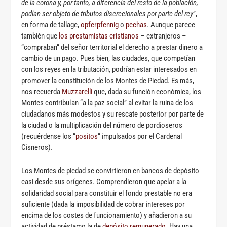
de la corona y, por tanto, a diferencia del resto de la población,
podían ser objeto de tributos discrecionales por parte del rey
”,
en forma de tallage,
opferpfennig
o
pechas
. Aunque parece
también que
los prestamistas cristianos
– extranjeros –
“compraban” del señor territorial el derecho a prestar dinero a
cambio de un pago. Pues bien, las ciudades, que competían
con los reyes en la tributación, podrían estar interesados en
promover la constitución de los Montes de Piedad. Es más,
nos recuerda
Muzzarelli
que, dada su función económica, los
Montes contribuían “a la paz social” al evitar la ruina de los
ciudadanos más modestos y su rescate posterior por parte de
la ciudad o la multiplicación del número de pordioseros
(recuérdense los “
positos
” impulsados por el Cardenal
Cisneros).
Los Montes de piedad se convirtieron en bancos de depósito
casi desde sus orígenes. Comprendieron que apelar a la
solidaridad social para constituir el fondo prestable no era
suficiente (dada la imposibilidad de cobrar intereses por
encima de los costes de funcionamiento) y añadieron a su
actividad de préstamo la de
depósito remunerado
. Hay una