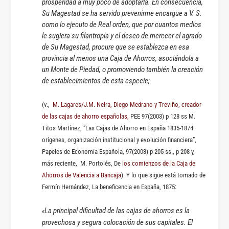
prosperidad a muy poco de adoptarla. En consecuencia,
Su Magestad se ha servido prevenirme encargue a V. S.
como lo ejecuto de Real orden, que por cuantos medios
le sugiera su filantropía y el deseo de merecer el agrado
de Su Magestad, procure que se establezca en esa
provincia al menos una Caja de Ahorros, asociándola a
un Monte de Piedad, o promoviendo también la creación
de establecimientos de esta especie;
(v.,
M. Lagares/J.M. Neira, Diego Medrano y Treviño, creador
de las cajas de ahorro españolas,
PEE 97(2003) p 128 ss M.
Titos Martínez, “Las Cajas de Ahorro en España 1835-1874:
orígenes, organización institucional y evolución financiera”,
Papeles de Economía Española,
97(2003) p 205 ss., p 208 y,
más reciente, M. Portolés, De
los comienzos de la Caja de
Ahorros de Valencia a Bancaja
). Y lo que sigue está tomado de
Fermín Hernández, La beneficencia en España, 1875:
La principal dificultad de las cajas de ahorros es la
«
provechosa y segura colocación de sus capitales. El