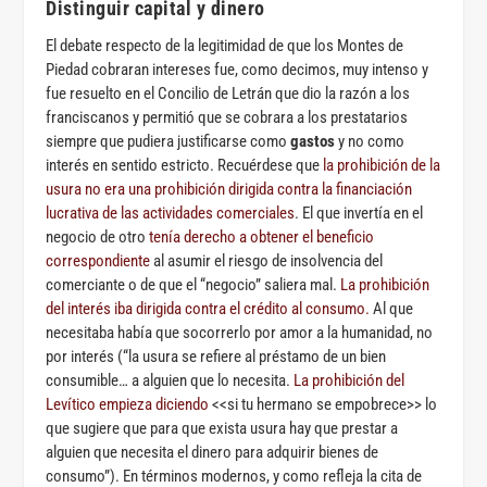
Distinguir capital y dinero
El debate respecto de la legitimidad de que los Montes de
Piedad cobraran intereses fue, como decimos, muy intenso y
fue resuelto en el Concilio de Letrán que dio la razón a los
franciscanos y permitió que se cobrara a los prestatarios
siempre que pudiera justificarse como
gastos
y no como
interés en sentido estricto. Recuérdese que
la prohibición de la
usura no era una prohibición dirigida contra la financiación
lucrativa de las actividades comerciales
. El que invertía en el
negocio de otro
tenía derecho a obtener el beneficio
correspondiente
al asumir el riesgo de insolvencia del
comerciante o de que el “negocio” saliera mal.
La prohibición
del interés iba dirigida contra el crédito al consumo.
Al que
necesitaba había que socorrerlo por amor a la humanidad, no
por interés (“la usura se refiere al préstamo de un bien
consumible… a alguien que lo necesita.
La prohibición del
Levítico empieza diciendo
<<si tu hermano se empobrece>> lo
que sugiere que para que exista usura hay que prestar a
alguien que necesita el dinero para adquirir bienes de
consumo”). En términos modernos, y como refleja la cita de