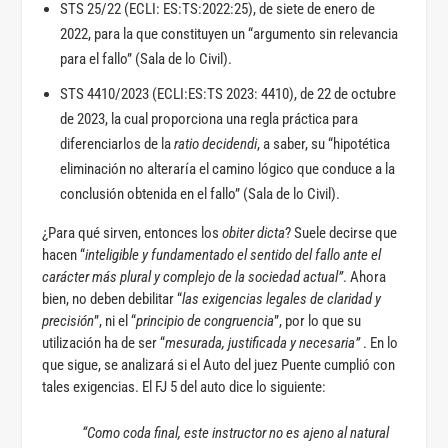
STS 25/22 (ECLI: ES:TS:2022:25), de siete de enero de
2022, para la que constituyen un “argumento sin relevancia
para el fallo” (Sala de lo Civil).
STS 4410/2023 (ECLI:ES:TS 2023: 4410), de 22 de octubre
de 2023, la cual proporciona una regla práctica para
diferenciarlos de la
ratio decidendi
, a saber, su “hipotética
eliminación no alteraría el camino lógico que conduce a la
conclusión obtenida en el fallo” (Sala de lo Civil).
¿Para qué sirven, entonces los
obiter dicta
? Suele decirse que
hacen “
inteligible y fundamentado el sentido del fallo ante el
carácter más plural y complejo de la sociedad actual”
. Ahora
bien, no deben debilitar “
las exigencias legales de claridad y
precisión
”, ni el “
principio de congruencia
”, por lo que su
utilización ha de ser “
mesurada, justificada y necesaria”
. En lo
que sigue, se analizará si el Auto del juez Puente cumplió con
tales exigencias. El FJ 5 del auto dice lo siguiente:
“Como coda final, este instructor no es ajeno al natural