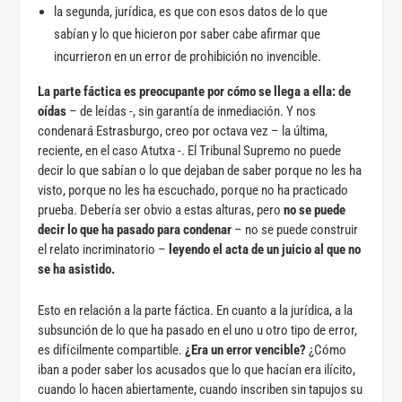
la segunda, jurídica, es que con esos datos de lo que
sabían y lo que hicieron por saber cabe afirmar que
incurrieron en un error de prohibición no invencible.
La parte fáctica es preocupante por cómo se llega a ella: de
oídas
– de leídas -, sin garantía de inmediación. Y nos
condenará Estrasburgo, creo por octava vez – la última,
reciente, en el caso Atutxa -. El Tribunal Supremo no puede
decir lo que sabían o lo que dejaban de saber porque no les ha
visto, porque no les ha escuchado, porque no ha practicado
prueba. Debería ser obvio a estas alturas, pero
no se puede
decir lo que ha pasado para condenar
– no se puede construir
el relato incriminatorio –
leyendo el acta de un juicio al que no
se ha asistido.
Esto en relación a la parte fáctica. En cuanto a la jurídica, a la
subsunción de lo que ha pasado en el uno u otro tipo de error,
es difícilmente compartible.
¿Era un error vencible?
¿Cómo
iban a poder saber los acusados que lo que hacían era ilícito,
cuando lo hacen abiertamente, cuando inscriben sin tapujos su