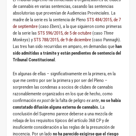
de cannabis en varias sentencias, casando las sentencias
absolutorias que provenían de Audiencias Provinciales. La
madre de la serie es la sentencia de Pleno
STS 484/2015, de 7
de septiembre
(caso
Ebers
), a la que siguieron como primeras
de la serie las
STS 596/2015, de 5 de octubre
(caso
Three
Monkeys
) y
STS 788/2015, de 9 de diciembre
(caso Pannagh).
Las tres han sido recurridas en amparo, en demandas que
han
sido admitidas a trámite y están pendientes de sentencia del
Tribunal Constitucional
.
En algunas de ellas – significativamente en la primera, en la
que me centro por ser la primera y por ser del Pleno –
sorprenden las condenas a socios de clubes de cannabis
razonablemente organizados en los que de hecho, como
confirmación
ex post
de la falta de peligro
ex ante
,
no se había
constatado difusión alguna externa de cannabis.
La
conclusión del Supremo parece deberse a una mezcla de
rebaja de los requisitos típicos del artículo 368 CP y de
insuficiente consideración a las reglas de la presunción de
inocencia. Por un lado
no ha parecido exigirse que el riesgo