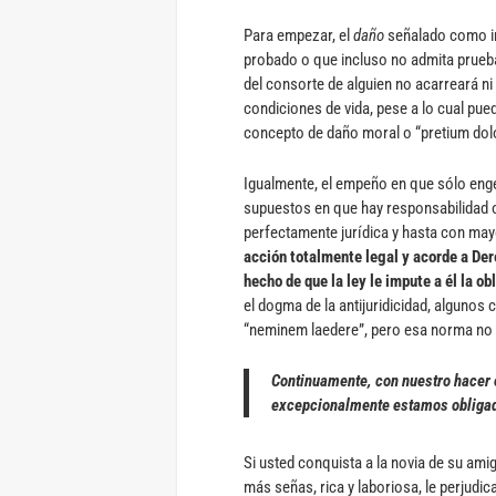
Para empezar, el
daño
señalado como in
probado o que incluso no admita prueba
del consorte de alguien no acarreará ni p
condiciones de vida, pese a lo cual pu
concepto de daño moral o “pretium dolo
Igualmente, el empeño en que sólo eng
supuestos en que hay responsabilidad o
perfectamente jurídica y hasta con mayo
acción totalmente legal y acorde a Dere
hecho de que la ley le impute a él la ob
el dogma de la antijuridicidad, algunos c
“neminem laedere”, pero esa norma no e
Continuamente, con nuestro hacer 
excepcionalmente estamos obligado
Si usted conquista a la novia de su amig
más señas, rica y laboriosa, le perjudica