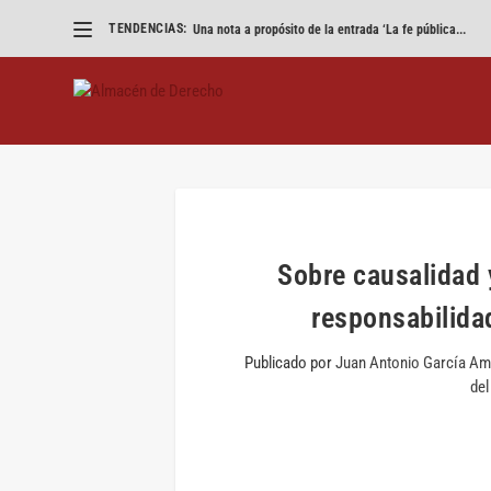
TENDENCIAS:
«Eliminad los VTC pero que parezca un accidente»
Sobre causalidad y
responsabilida
Publicado por
Juan Antonio García A
del