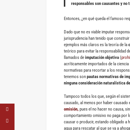
responsables son causantes y no 
Entonces, ¿en qué queda el famoso requ
Dado que no es viable imputar responsab
jurisprudencia han tenido que construir
ejemplos más claros es la teoría de la
teórico para evitar la responsabilida
llamados de
imputación objetiva
(
prohi
acríticamente importados de la ciencia
normativas para recortar a los respons
tenemos son
pautas normativas de imp
ninguna consideración naturalística de
Tampoco todos los que, según el siste
causado, al menos por haber causado e
omisión,
pues el no hacer no causa, sin
comportamiento omisivo no paga por lo
causar o producir, estando obligado a ha
agua para rescatar al que se va a ahog