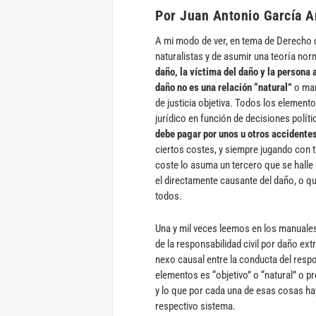
Por Juan Antonio García 
A mi modo de ver, en tema de Derecho 
naturalistas y de asumir una teoría nor
daño, la víctima del daño y la persona 
daño no es una relación “natural”
o mar
de justicia objetiva. Todos los element
jurídico en función de decisiones políti
debe pagar por unos u otros accidente
ciertos costes, y siempre jugando con tr
coste lo asuma un tercero que se halle
el directamente causante del daño, o q
todos.
Una y mil veces leemos en los manuales
de la responsabilidad civil por daño ext
nexo causal entre la conducta del respo
elementos es “objetivo” o “natural” o p
y lo que por cada una de esas cosas ha
respectivo sistema.