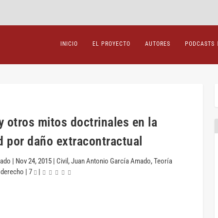
INICIO
EL PROYECTO
AUTORES
PODCASTS
 otros mitos doctrinales en la
d por daño extracontractual
mado
|
Nov 24, 2015
|
Civil
,
Juan Antonio García Amado
,
Teoría
 derecho
|
7
|