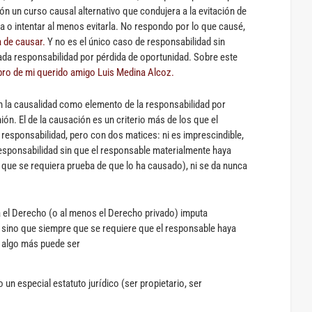
n un curso causal alternativo que condujera a la evitación de
la o intentar al menos evitarla. No respondo por lo que causé,
a de causar.
Y no es el único caso de responsabilidad sin
mada responsabilidad por pérdida de oportunidad. Sobre este
ibro de mi querido amigo Luis Medina Alcoz.
on la causalidad como elemento de la responsabilidad por
ión. El de la causación es un criterio más de los que el
esponsabilidad, pero con dos matices: ni es imprescindible,
esponsabilidad sin que el responsable materialmente haya
que se requiera prueba de que lo ha causado), ni se da nunca
ca el Derecho (o al menos el Derecho privado) imputa
 sino que siempre que se requiere que el responsable haya
e algo más puede ser
o un especial estatuto jurídico (ser propietario, ser