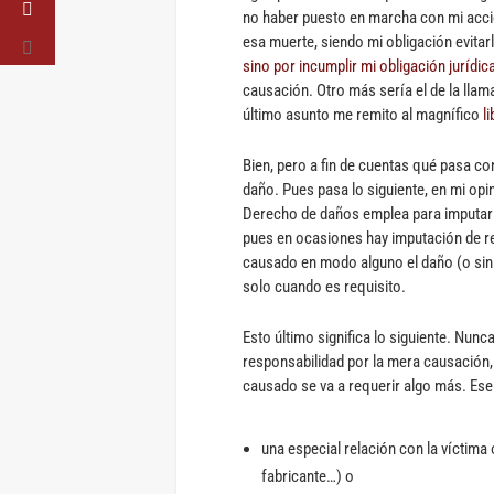
no haber puesto en marcha con mi acció
esa muerte, siendo mi obligación evitar
sino por incumplir mi obligación jurídic
causación. Otro más sería el de la lla
último asunto me remito al magnífico
l
Bien, pero a fin de cuentas qué pasa c
daño. Pues pasa lo siguiente, en mi opin
Derecho de daños emplea para imputar r
pues en ocasiones hay imputación de r
causado en modo alguno el daño (o sin 
solo cuando es requisito.
Esto último significa lo siguiente. Nun
responsabilidad por la mera causación,
causado se va a requerir algo más. Es
una especial relación con la víctima 
fabricante…) o