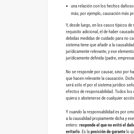
una relación con los hechos dañosos
más; por ejemplo, causación más pr
Y, desde luego, en los casos típicos de
requisito adicional, el de haber causad
debidas medidas de cuidado para no cau
sistema tiene que añadir a la causalid
jurídicamente relevante, y ese elemento
jurídicamente definida (padre, empresar
No se responde por causar, sino por hal
que hacen relevante la causación. Dich
será sólo el por el sistema jurídico 
efectos de responsabilidad. Todos los
quiera o abstenerse de cualquier acción
Y cuando la responsabilidad es por omis
a la causalidad propiamente dicha y ese
entero:
responde el que no evitó el da
evitarlo
. Es la
posición de garante
lo q