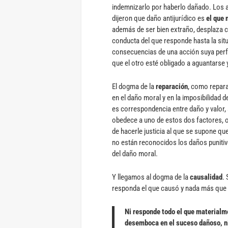
indemnizarlo por haberlo dañado. Los ad
dijeron que daño antijurídico es
el que 
además de ser bien extraño, desplaza co
conducta del que responde hasta la situ
consecuencias de una acción suya per
que el otro esté obligado a aguantarse y
El dogma de la
reparación
, como repara
en el daño moral y en la imposibilidad 
es correspondencia entre daño y valor
obedece a uno de estos dos factores, o 
de hacerle justicia al que se supone q
no están reconocidos los daños punitiv
del daño moral.
Y llegamos al dogma de la
causalidad
.
responda el que causó y nada más que 
Ni responde todo el que materialm
desemboca en el suceso dañoso, ni