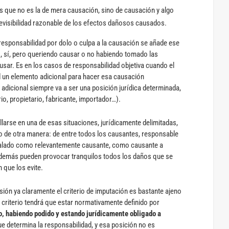
 que no es la de mera causación, sino de causación y algo
evisibilidad razonable de los efectos dañosos causados.
 responsabilidad por dolo o culpa a la causación se añade ese
o, sí, pero queriendo causar o no habiendo tomado las
sar. Es en los casos de responsabilidad objetiva cuando el
ad un elemento adicional para hacer esa causación
 adicional siempre va a ser una posición jurídica determinada,
io, propietario, fabricante, importador…).
larse en una de esas situaciones, jurídicamente delimitadas,
o de otra manera: de entre todos los causantes, responsable
señalado como relevantemente causante, como causante a
 demás pueden provocar tranquilos todos los daños que se
 que los evite.
ión ya claramente el criterio de imputación es bastante ajeno
 criterio tendrá que estar normativamente definido por
ño, habiendo podido y estando jurídicamente obligado a
ue determina la responsabilidad, y esa posición no es