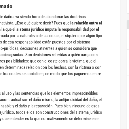
Amado
de daños va siendo hora de abandonar las doctrinas
mativista. ¿Eso qué quiere decir? Pues que
la relación entre el
a la que el sistema jurídico imputa la responsabilidad por el
cada por la naturaleza de las cosas, ni siquiera por algún tipo
os de esa responsabilidad están puestos por el sistema
co-jurídicas, decisiones atinentes a
quién se considera que
s o desgracias.
Son decisiones referidas a quién carga con
es posibilidades: que con el coste corra la víctima, que el
 en determinada relación con los hechos, con la víctima o con
ue los costes se socialicen, de modo que los paguemos entre
 al uso y las sentencias que los elementos imprescindibles
racontractual son el daño mismo, la antijuridicidad del daño, el
nsable y el daño y la reparación. Pues bien, ninguno de esos
rejurídico, todos ellos son construcciones del sistema jurídico
y que entender es lo que normativamente se determine en el