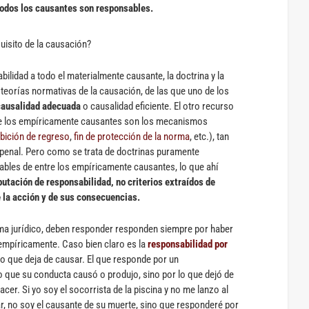
todos los causantes son responsables
.
isito de la causación?
ilidad a todo el materialmente causante, la doctrina y la
 teorías normativas de la causación, de las que uno de los
causalidad adecuada
o causalidad eficiente. El otro recurso
d de los empíricamente causantes son los mecanismos
bición de regreso
,
fin de protección de la norma
, etc.), tan
 penal. Pero como se trata de doctrinas puramente
ables de entre los empíricamente causantes, lo que ahí
utación de responsabilidad, no criterios extraídos de
 la acción y de sus consecuencias.
ma jurídico, deben responder responden siempre por haber
mpíricamente. Caso bien claro es la
responsabilidad por
o que deja de causar. El que responde por un
 que su conducta causó o produjo, sino por lo que dejó de
cer. Si yo soy el socorrista de la piscina y no me lanzo al
ar, no soy el causante de su muerte, sino que responderé por