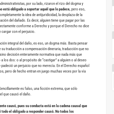
ministrativistas, por su lado, rizaron el rizo del dogma y
no está obligado a soportar aquél que lo padece,
pero eso,
mpletamente la idea de antijuridicidad, la desplaza de la
ación del dañado. Es decir, alguien tiene que pagar por las
fectamente conforme a Derecho y porque el Derecho no dice
 cargar con el perjuicio.
ción integral del daño, es eso, un dogma más. Basta pensar
de su traducción a compensación dineraria, traducción que no
, sino decisión enteramente normativa que nada más que
a los dos: o al propósito de “castigar” a alguien o al deseo
ue padeció un perjuicio que no merecía. En el Derecho español
os, pero de hecho entran en juego muchas veces por la vía
 Sencillamente es falso, una ficción extrema, que sólo
el que causó el daño.
ente causó, pues su conducta está en la cadena causal que
 todo el obligado a responder causó.
No todos los