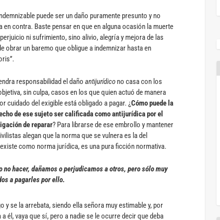
demnizable puede ser un daño puramente presunto y no
 en contra. Baste pensar en que en alguna ocasión la muerte
erjuicio ni sufrimiento, sino alivio, alegría y mejora de las
ede obrar un baremo que obligue a indemnizar hasta en
ris”.
endra responsabilidad el daño
antijurídico
no casa con los
bjetiva, sin culpa, casos en los que quien actuó de manera
r cuidado del exigible está obligado a pagar. ¿
Cómo puede la
cho de ese sujeto ser calificada como antijurídica por el
ligación de reparar
? Para librarse de ese embrollo y mantener
ivilistas alegan que la norma que se vulnera es la del
xiste como norma jurídica, es una pura ficción normativa.
o no hacer, dañamos o perjudicamos a otros, pero sólo muy
s a pagarles por ello.
o y se la arrebata, siendo ella señora muy estimable y, por
 a él, vaya que sí, pero a nadie se le ocurre decir que deba