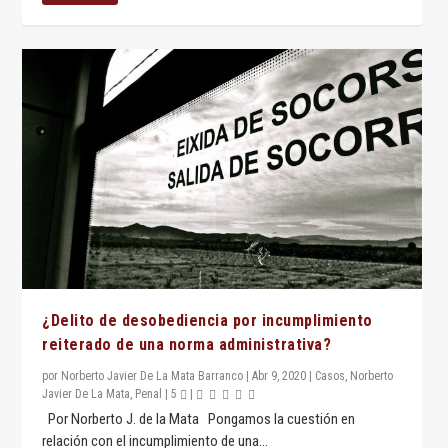
¿Delito de desobediencia por incumplimiento
reiterado de una norma administrativa?
por
Norberto Javier De La Mata Barranco
|
Abr 9, 2020
|
Casos
,
Norberto
Javier De La Mata
,
Penal
|
5
|
Por Norberto J. de la Mata Pongamos la cuestión en
relación con el incumplimiento de una...