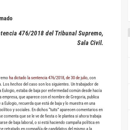
Amado
ntencia 476/2018 del Tribunal Supremo,
Sala Civil.
upremo
ha dictado la sentencia 476/2018, de 30 de julio,
con
a. Los
hechos
del caso son los siguientes. Un trabajador de
ma Eulogio, estaba de baja por enfermedad común desde hacía
la empresa, que aparece con el nombre de Gregoria, publica
e a Eulogio, recuerda que está de baja y lo muestra en una
político y sociales. En dichos “tuits” aparecen comentarios en
se comenta que se le ve de fiesta o le plantea si ahora trabaja
rse de baja laboral, o si está haciendo campaña política en
ece retratado en compañía de candidatos del mismo a la