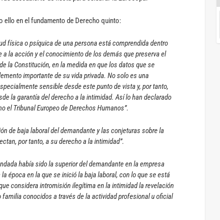
do ello en el fundamento de Derecho quinto:
lud física o psíquica de una persona está comprendida dentro
e a la acción y el conocimiento de los demás que preserva el
1 de la Constitución, en la medida en que los datos que se
elemento importante de su vida privada. No solo es una
specialmente sensible desde este punto de vista y, por tanto,
de la garantía del derecho a la intimidad. Así lo han declarado
omo el Tribunal Europeo de Derechos Humanos”.
ón de baja laboral del demandante y las conjeturas sobre la
tan, por tanto, a su derecho a la intimidad”.
andada había sido la superior del demandante en la empresa
 la época en la que se inició la baja laboral, con lo que se está
que considera intromisión ilegítima en la intimidad la revelación
familia conocidos a través de la actividad profesional u oficial