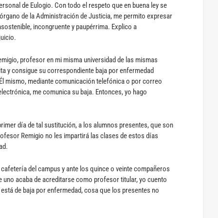
personal de Eulogio. Con todo el respeto que en buena ley se
 órgano de la Administración de Justicia, me permito expresar
ostenible, incongruente y paupérrima. Explico a
uicio.
igio, profesor en mi misma universidad de las mismas
cita y consigue su correspondiente baja por enfermedad
 Él mismo, mediante comunicación telefónica o por correo
 electrónica, me comunica su baja. Entonces, yo hago
primer día de tal sustitución, a los alumnos presentes, que son
ofesor Remigio no les impartirá las clases de estos días
ad.
a cafetería del campus y ante los quince o veinte compañeros
e uno acaba de acreditarse como profesor titular, yo cuento
está de baja por enfermedad, cosa que los presentes no