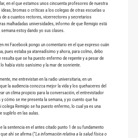
lar, en el que estamos unos cincuenta profesores de nuestra
 ideas, bromas o críticas a los colegas de otras escuelas u
de a cuantos rectores, vicerrectores y secretarios
tras malhadadas universidades, informo de que Remigio está
a semana estoy dando yo sus clases.
r y en mi Facebook pongo un comentario en el que expreso cuán
a, pues estaba ya atareadísimo y ahora, para colmo, debo
e resulta que se ha puesto enfermo de repente y a pesar de
lo había visto sanísimo y la mar de sonriente.
ente, me entrevistan en la radio universitaria, en un
que la audiencia conozca mejor la vida y los quehaceres del
ar un clima propicio para la conversación, el entrevistador
s y cómo se me presenta la semana, y yo cuento que ha
 colega Remigio se ha puesto enfermo, lo cual ya es una
e suplirlo en las aulas.
e la sentencia en el antes citado punto 1 de su fundamento
 que ahí se afirma (“
La información relativa a la salud física o