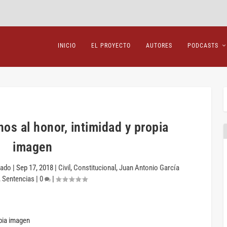
INICIO
EL PROYECTO
AUTORES
PODCASTS
hos al honor, intimidad y propia
imagen
mado
|
Sep 17, 2018
|
Civil
,
Constitucional
,
Juan Antonio García
,
Sentencias
|
0
|