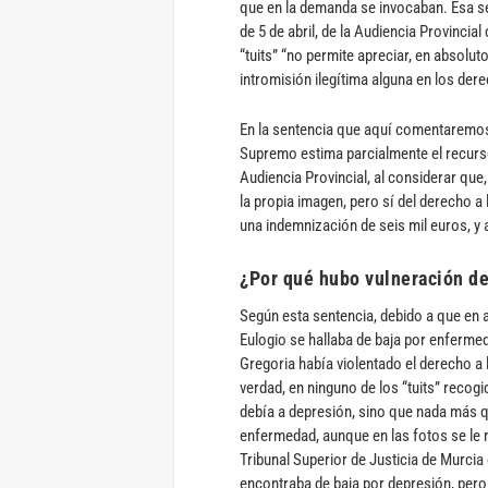
que en la demanda se invocaban. Esa se
de 5 de abril, de la Audiencia Provincia
“tuits” “no permite apreciar, en absolu
intromisión ilegítima alguna en los derec
En la sentencia que aquí comentaremos, 
Supremo estima parcialmente el recurso
Audiencia Provincial, al considerar que
la propia imagen, pero sí del derecho a
una indemnización de seis mil euros, y a
¿Por qué hubo vulneración de
Según esta sentencia, debido a que en 
Eulogio se hallaba de baja por enferm
Gregoria había violentado el derecho a l
verdad, en ninguno de los “tuits” recog
debía a depresión, sino que nada más q
enfermedad, aunque en las fotos se le 
Tribunal Superior de Justicia de Murcia
encontraba de baja por depresión, pero 