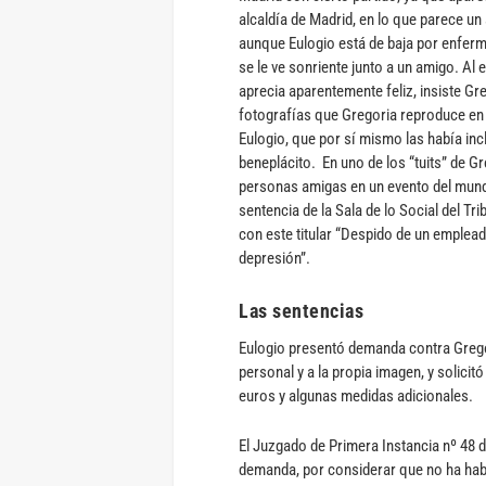
alcaldía de Madrid, en lo que parece un
aunque Eulogio está de baja por enferm
se le ve sonriente junto a un amigo. Al
aprecia aparentemente feliz, insiste Gr
fotografías que Gregoria reproduce en 
Eulogio, que por sí mismo las había inc
beneplácito. En uno de los “tuits” de G
personas amigas en un evento del mund
sentencia de la Sala de lo Social del T
con este titular “Despido de un emplead
depresión”.
Las sentencias
Eulogio presentó demanda contra Gregor
personal y a la propia imagen, y solicit
euros y algunas medidas adicionales.
El Juzgado de Primera Instancia nº 48 d
demanda, por considerar que no ha habi