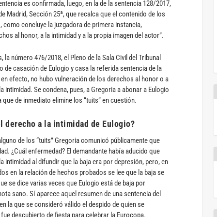
ntencia es confirmada, luego, en la de la sentencia 128/2017,
l de Madrid, Sección 25ª, que recalca que el contenido de los
to, como concluye la juzgadora de primera instancia,
hos al honor, a la intimidad y a la propia imagen del actor”.
la número 476/2018, el Pleno de la Sala Civil del Tribunal
 de casación de Eulogio y casa la referida sentencia de la
, en efecto, no hubo vulneración de los derechos al honor o a
 la intimidad. Se condena, pues, a Gregoria a abonar a Eulogio
 que de inmediato elimine los “tuits” en cuestión.
l derecho a la intimidad de Eulogio?
alguno de los “tuits” Gregoria comunicó públicamente que
edad. ¿Cuál enfermedad? El demandante había aducido que
a intimidad al difundir que la baja era por depresión, pero, en
idos en la relación de hechos probados se lee que la baja se
ue se dice varias veces que Eulogio está de baja por
nota sano. Sí aparece aquel resumen de una sentencia del
 en la que se consideró válido el despido de quien se
fue descubierto de fiesta para celebrar la Eurocopa.