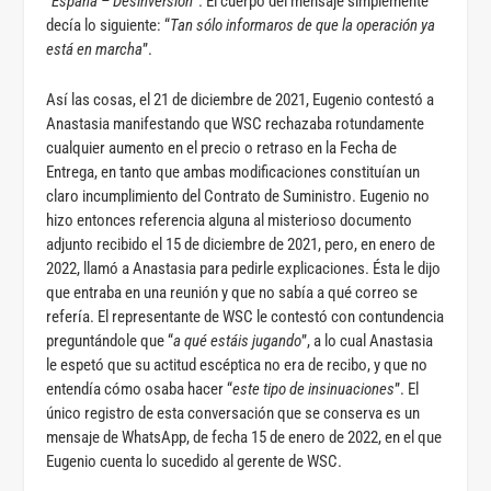
“
España – Desinversión
”. El cuerpo del mensaje simplemente
decía lo siguiente: “
T
an sólo informaros de que la operación ya
está en marcha
”.
Así las cosas, el 21 de diciembre de 2021, Eugenio contestó a
Anastasia manifestando que WSC rechazaba rotundamente
cualquier aumento en el precio o retraso en la Fecha de
Entrega, en tanto que ambas modificaciones constituían un
claro incumplimiento del Contrato de Suministro. Eugenio no
hizo entonces referencia alguna al misterioso documento
adjunto recibido el 15 de diciembre de 2021, pero, en enero de
2022, llamó a Anastasia para pedirle explicaciones. Ésta le dijo
que entraba en una reunión y que no sabía a qué correo se
refería. El representante de WSC le contestó con contundencia
preguntándole que “
a qué estáis jugando
”, a lo cual Anastasia
le espetó que su actitud escéptica no era de recibo, y que no
entendía cómo osaba hacer “
este tipo de insinuaciones
”. El
único registro de esta conversación que se conserva es un
mensaje de WhatsApp, de fecha 15 de enero de 2022, en el que
Eugenio cuenta lo sucedido al gerente de WSC.