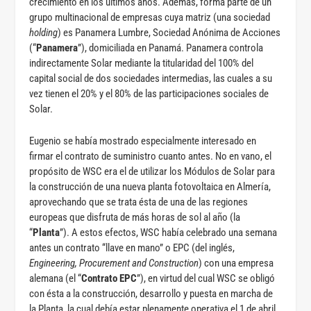
crecimiento en los últimos años. Además, forma parte de un
grupo multinacional de empresas cuya matriz (una sociedad
holding
) es Panamera Lumbre, Sociedad Anónima de Acciones
(“
Panamera
”), domiciliada en Panamá. Panamera controla
indirectamente Solar mediante la titularidad del 100% del
capital social de dos sociedades intermedias, las cuales a su
vez tienen el 20% y el 80% de las participaciones sociales de
Solar.
Eugenio se había mostrado especialmente interesado en
firmar el contrato de suministro cuanto antes. No en vano, el
propósito de WSC era el de utilizar los Módulos de Solar para
la construcción de una nueva planta fotovoltaica en Almería,
aprovechando que se trata ésta de una de las regiones
europeas que disfruta de más horas de sol al año (la
“
Planta
”). A estos efectos, WSC había celebrado una semana
antes un contrato “llave en mano” o EPC (del inglés,
Engineering, Procurement
and Construction
) con una empresa
alemana (el “
Contrato EPC
”), en virtud del cual WSC se obligó
con ésta a la construcción, desarrollo y puesta en marcha de
la Planta, la cual debía estar plenamente operativa el 1 de abril